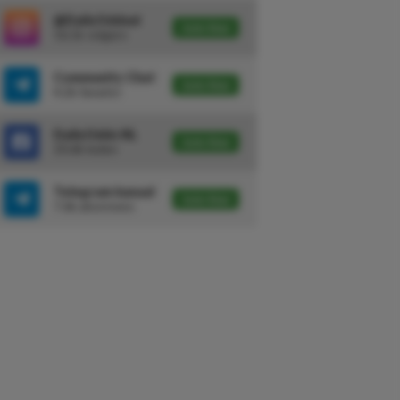
@DailyOddsnl
Join hier
16.1k
volgers
Community Chat
Join hier
4.2k
fanatici
DailyOdds NL
Join hier
20.6k
leden
Telegram kanaal
Join hier
7.6k
abonnees