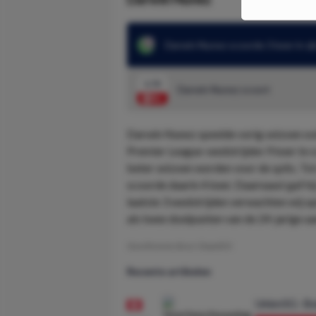
Darwin Nunez scoorde 3 keer in zij
1.72
Darwin Nunez scoort
Darwin Nunez speelde vorig seizoen ook
Premier League-wedstrijden 9 keer te sc
beter seizoen worden voor de spits. To
scoorde daarin 4 keer. Daarnaast gaf hi
laatste 3 wedstrijden verwachten wij 
als twee doelpunten van de 24-jarige aa
Geschreven door:
DaanDO
Recente artikelen
Union SG - B