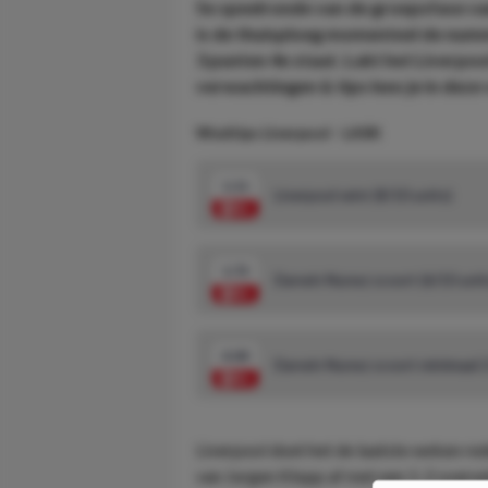
5e speelronde van de groepsfase va
is de thuisploeg momenteel de numme
3 punten 4e staat. Lukt het Liverpo
verwachtingen & tips lees je in de
Wedtips Liverpool - LASK
1.11
Liverpool wint (8/10 units)
1.72
Darwin Nunez scoort (6/10 unit
4.00
Darwin Nunez scoort minimaal 2
Liverpool doet het de laatste weken red
van Jurgen Klopp af met een 1-2 over