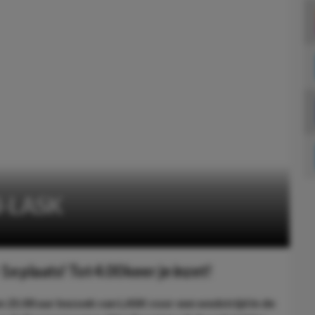
l-LASK
1e plaats! Tot 4.00 keer je inzet!
 21:00 uur bezoek van LASK voor een wedstrijd in de