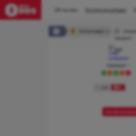
VIP worden
Voorbeschouwingen
S
Europa League
Liverp
Liverpool
W
D
W
D
L
1
1.11
Voorbeschouwi