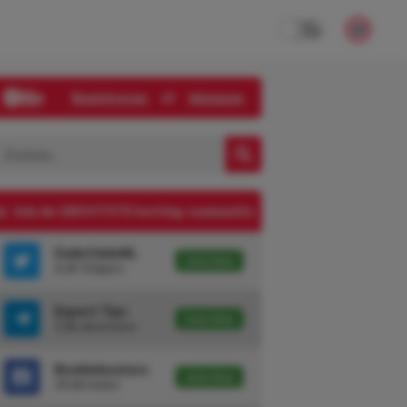
Registreren
of
Inloggen
Zoeken..
🤝 Join de GROOTSTE betting community
DailyOddsNL
Join hier
6.2k
Volgers
Expert Tips
Join hier
3.6k
abonnees
Bookiebeaters
Join hier
34.6k
leden