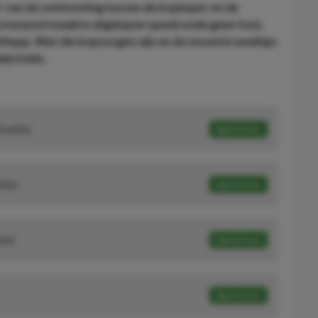
 van de ontmoeting tussen de koploper en de
Liverpool maakte afgelopen speelronde geen fout,
 Klopp. Wat die kopzorgen zijn en de mooiste wedtips
DailyOdds.
 units)
Speel mee
its)
Speel mee
its)
Speel mee
Speel mee