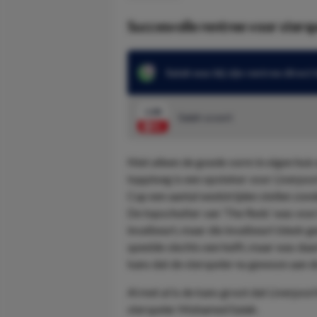
Succesvolle rentree voor stersp
Salah was bij zijn rentree direc
1.88
Salah scoort
Niet alleen de goede vorm in eigen huis
topploeg is een opsteker voor Liverpool
Cup een aantal wedstrijden stellen zon
De topschutter van ‘The Reds’ was voor
invalbeurt, maar die invalbeurt bleek g
speelde slechts een helft, maar was daa
kans dat de sterspeler nu gewoon aan d
Al met al is de kans groot dat Liverpo
sterspeler Mohamed Salah.