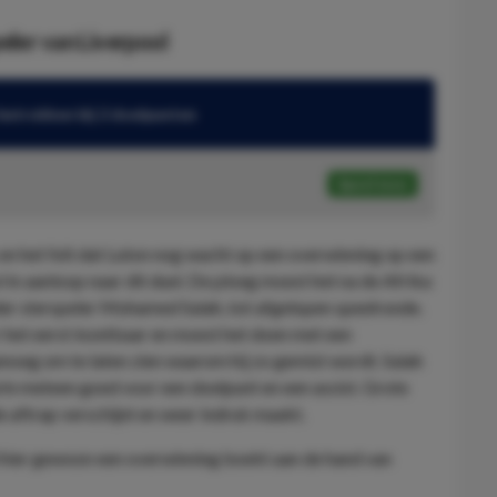
eler van Liverpool
t betrokken bij 2 doelpunten
Speel mee
 en het feit dat Luton nog wacht op een overwinning op een
 in aanloop naar dit duel. De ploeg moest het na de Afrika
der sterspeler Mohamed Salah, tot afgelopen speelronde.
 het eerst inzetbaar en moest het doen met een
enoeg om te laten zien waarom hij zo gemist wordt. Salah
rin meteen goed voor een doelpunt en een assist. Grote
e aftrap verschijnt en weer indruk maakt.
ol hier gewoon een overwinning boekt aan de hand van