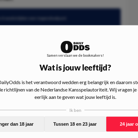
te 6 wedstrijden een tegendoelpunt
Speel mee
Geen resultaten
Samen verslaan we de bookmakers!
elijks fouten gemaakt. De ploeg won 17 van de 25
r gelijk en verloor pas twee wedstrijden. ‘The Reds’
Wat is jouw leeftijd?
 League en incasseren op Arsenal na de minste doelpunten
casseert de ploeg echter steeds gemakkelijker
ailyOdds is het verantwoord wedden erg belangrijk en daarom st
erd in de laatste zes wedstrijden op rij gepasseerd.
e richtlijnen van de Nederlandse Kansspelautoriteit. Wij vragen 
de dit pas één keer tot puntverlies in de competitie.
eerlijk aan te geven wat jouw leeftijd is.
Geen resultaten
g niet.
Ik ben
nger dan 18 jaar
Tussen 18 en 23 jaar
24 jaar 
 topploeg