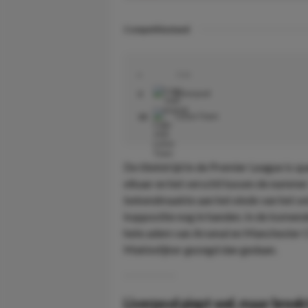
Competitiestand
Club
#
Liverpool
3
Luton Town
18
De titelstrijd in de Premier League is 
elkaar en het verschil tussen de nummer 
bekendmaakte aan het einde van het se
koppositie nog in handen. In de komend
hete adem van Arsenal en Manchester C
Makkelijker gezegd dan gedaan.
Liverpool piept wel, maar breek