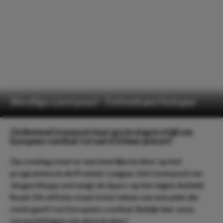
Wedtips Liverpool - Tottenham Hotspur
Ontketend Liverpool slaat grote slag in strijd om
Europees voetbal: tot wel 6.10 keer je inzet!
Op zondag staat er een heerlijke kraker op het
programma in de Premier League. Het Liverpool van
Jürgen Klopp ontvangt de Spurs op het eigen Anfield
Road. Dit affiche staat in het teken van een plek die
recht geeft tot Europees voetbal. Bekijk hier onze
verwachtingen van deze kraker!