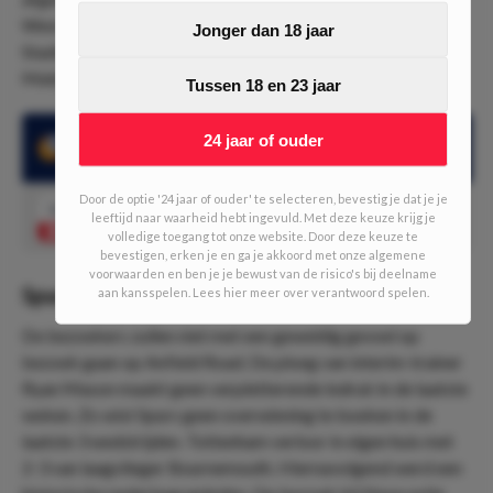
West Ham dat werd verslagen. Op bezoek in het London
Jonger dan 18 jaar
Stadium won Liverpool met 1-2 door doelpunten van Joël
Matip en Cody Gakpo.
Tussen 18 en 23 jaar
Tottenham wist geen overwinning meer te boeken in de
24 jaar of ouder
laatste 3 wedstrijden
Door de optie '24 jaar of ouder' te selecteren, bevestig je dat je je
1.15
Liverpool wint of gelijkspel
Speel mee
leeftijd naar waarheid hebt ingevuld. Met deze keuze krijg je
volledige toegang tot onze website. Door deze keuze te
bevestigen, erken je en ga je akkoord met onze algemene
voorwaarden en ben je je bewust van de risico's bij deelname
Spurs zoekende naar juiste vorm
aan kansspelen. Lees hier meer over verantwoord spelen.
De bezoekers zullen niet met een geweldig gevoel op
bezoek gaan op Anfield Road. De ploeg van interim-trainer
Ryan Mason maakt geen verpletterende indruk in de laatste
weken. Zo wist Spurs geen overwinning te boeken in de
laatste 3 wedstrijden. Tottenham verloor in eigen huis met
2-3 van laagvlieger Bournemouth. Hiernavolgend werd een