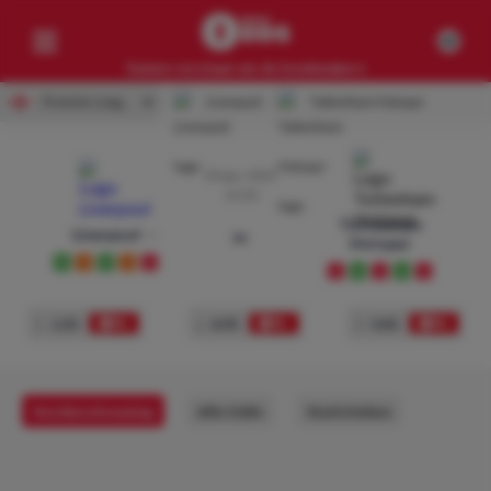
Samen verslaan we de bookmakers
Premier League
Liverpool
-
Tottenham Hotspur
Competities
Geen resultaten
30 apr. 2023
15:30
Clubs
Tottenham
Liverpool
vs
Hotspur
Geen resultaten
W
D
W
D
L
L
W
L
W
L
Artikelen
Geen resultaten
1
1.55
x
4.95
2
5.45
Voorbeschouwing
Alle Odds
Statistieken