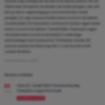
moeten nog volledig aan de bak in de laatste weken. Als we
kijken naar de laatste resultaten van beide ploegen, dan valt
het op dat er regelmatig gescoord wordt door beide
ploegen. Zo zag Liverpool beide teams scoren in de laatste
4 wedstrijden. De bezoekers uit Noord-London zagen beide
teams scoren in de laatste 7 wedstrijden. Daarnaast zagen
we beide teams scoren in de laatste 5 onderlinge
ontmoetingen met Liverpool en Tottenham. Eerder dit
seizoen wonnen de Reds nog met 1-2 op bezoek in het
London Stadium.
Geschreven door:
LeviDO
Recente artikelen
Union SG - Bodø/Glimt: Voorbeschouwing
Champions League Voorronde
08:00
VOORBESCHOUWING