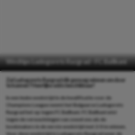
Wedtips Ludogorets Razgrad - FC Ballkani
Zal Ludogorets Razgrad dik genoeg winnen om door
te kunnen? Heerlijke odds beschikbaar!
In een leuke wedstrijd in de kwalificatie voor de
Champions League neemt het Bulgaarse Ludogorets
Razgrad het op tegen FC Ballkani. FC Ballkani wist
tegen de verwachtingen van zowel ons als de
bookmakers in de eerste wedstrijd met 2-0 te winnen.
Voor deze wedstrijd is Ludogorets Razgrad weer de