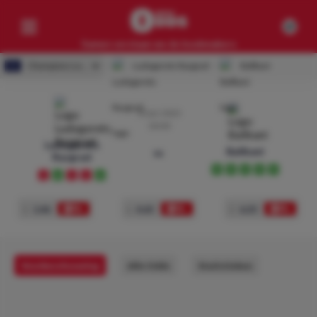
Samen verslaan we de bookmakers
Champions League
Ludogorets Razgrad
-
Ballkani
Competities
Geen resultaten
19 jul. 2023
18:00
Clubs
Ludogorets
Ballkani
vs
Razgrad
Geen resultaten
W
W
W
W
W
L
W
L
L
W
Artikelen
Geen resultaten
1
1.46
x
4.65
2
6.25
Voorbeschouwing
Alle Odds
Statistieken