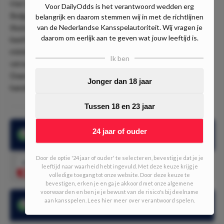
Het belooft een leuke wedstrijd te worden waar de
Voor DailyOdds is het verantwoord wedden erg
Bulgaarse club moet winnen. Met een enorm overtuigend
belangrijk en daarom stemmen wij in met de richtlijnen
thuisrecord waar het in de laatste 16 thuiswedstrijden niet
van de Nederlandse Kansspelautoriteit. Wij vragen je
daarom om eerlijk aan te geven wat jouw leeftijd is.
heeft verloren. Hierin heeft het ook vaak genoeg met
minimaal 2 doelpunten verschil - of meer - gewonnen. Wij
Ik ben
verwachten een heus spektakel van Ludoorets Razgrad.
Daarom denken wij dat Ludogorets met minimaal een
Jonger dan 18 jaar
handicap van -1,5 gaat winnen.
Tussen 18 en 23 jaar
24 jaar of ouder
In 5 van de laatste 7 wedstrijden scoorden beide teams
Door de optie '24 jaar of ouder' te selecteren, bevestig je dat je je
2.06
Beide teams scoren - ja
Speel mee
leeftijd naar waarheid hebt ingevuld. Met deze keuze krijg je
volledige toegang tot onze website. Door deze keuze te
bevestigen, erken je en ga je akkoord met onze algemene
voorwaarden en ben je je bewust van de risico's bij deelname
In 5 van de laatste 6 thuiswedstrijden Ludogorets scoorden
aan kansspelen. Lees hier meer over verantwoord spelen.
ze minimaal 2 doelpunten