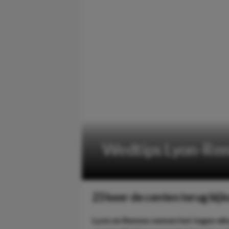
Wedtips Lyon-Re
23 keer de centen terug bij 
Lyon en Rennes nemen het tegen elka