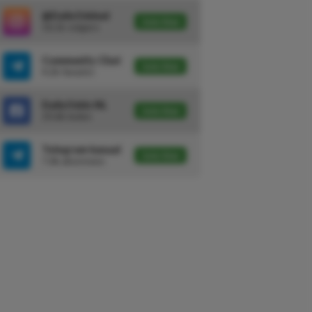
@DailyOddsnl
Join hier
16.1k
volgers
Community Chat
Join hier
4.2k
fanatici
DailyOdds NL
Join hier
20.6k
leden
Telegram kanaal
Join hier
7.6k
abonnees