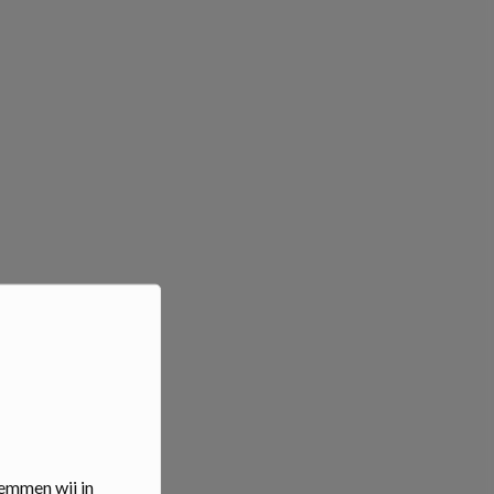
emmen wij in