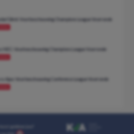
odø/Glimt: Voorbeschouwing Champions League Voorronde
WING
vs NEC: Voorbeschouwing Champions League Voorronde
WING
 vs Ajax: Voorbeschouwing Conference League Voorronde
WING
kost gokken jou?
op tijd.