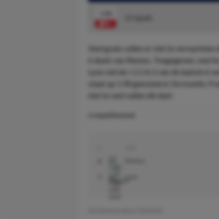
1.90
-2.5 goals
Veel goals vallen er niet te verwachten 
6 duels van Rennes. Toegegeven, veel in
Lyon viel de +1.5 in 2 van de laatste 6 
staat op 1.90 genoteerd. De moeite. F
niet te veel vallen dit duel.
Competitiestand
Club
#
Rennes
4
Lyon
7
Geschreven door:
OnnoDO