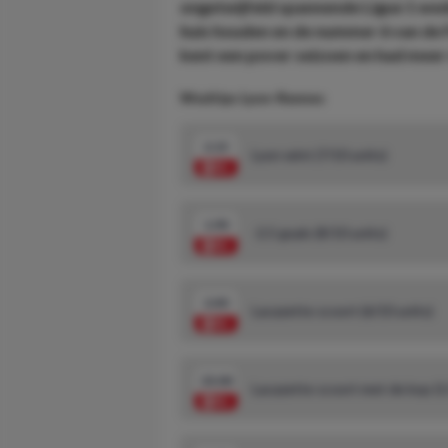
ongetwijfeld spannende Ligue 1 weds
huis houden en de nummer 6 van de 
kent een pover seizoen en had meer 
Wedtips Lyon-Rennes
2.15
Lyon wint (7/10 units)
1.90
-2.5 goals (8/10 units)
2.40
Lacazette scoort (6/10 units)
23.00
Lacazette scoort met de kop (1