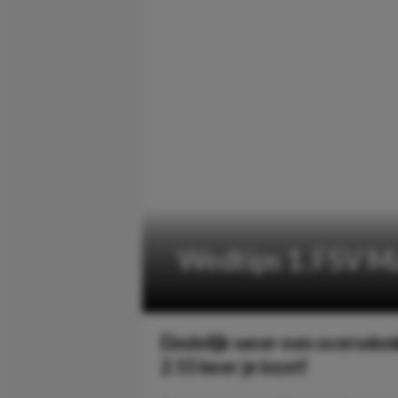
Wedtips 1. FSV M
Eindelijk weer een overwinn
2.55 keer je inzet!