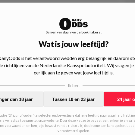
Speel mee
Geen resultaten
Samen verslaan we de bookmakers!
 van de twee. Zij zijn momenteel de nummer twaalf met 23
Wat is jouw leeftijd?
burg volgt op twee punten achterstand. Augsburg is het
rkeert, sinds de hervatting van de Bundesliga staat hun
ailyOdds is het verantwoord wedden erg belangrijk en daarom st
 drie is. Aan alle statistieken is duidelijk dat beide teams
e richtlijnen van de Nederlandse Kansspelautoriteit. Wij vragen 
t dus een interessante ontmoeting te worden!
eerlijk aan te geven wat jouw leeftijd is.
Geen resultaten
gd
Ik ben
nger dan 18 jaar
Tussen 18 en 23 jaar
24 jaar 
Speel mee
ptie '24 jaar of ouder' te selecteren, bevestig je dat je je leeftijd naar waarheid hebt 
g je volledige toegang tot onze website. Door deze keuze te bevestigen, erken je en ga 
Geen resultaten
riet voor de eindzege tijdens deze confrontatie. Echter
e voorwaarden en ben je je bewust van de risico's bij deelname aan kansspelen. Lees
an deze voorbeschouwing dat beide teams elkaar nauwelijks
verantwoord spelen.