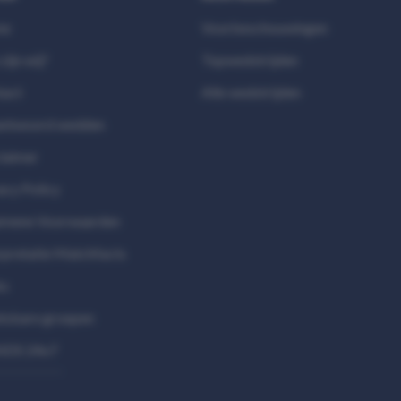
me
Voorbeschouwingen
zijn wij?
Topwedstrijden
tact
Alle wedstrijden
antwoord wedden
laimer
acy Policy
emene Voorwaarden
rpretatie Matchfacts
ks
tsbare groepen
DS 24x7