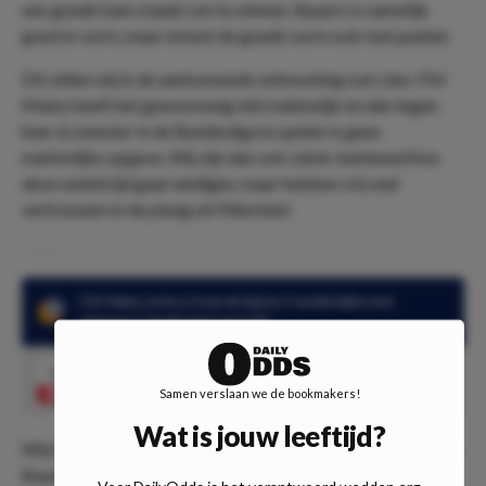
een goede kans maakt om te winnen. Bayern is namelijk
goed in vorm, maar erkent de goede vorm ook met punten.
Dit willen wij in de aankomende ontmoeting ook zien. FSV
Mainz heeft het gewoonweg niet makkelijk en dan tegen
heer & meester in de Bundesliga te spelen is geen
makkelijke opgave. Wij zijn dan ook zeker benieuwd hoe
deze wedstrijd gaat eindigen, maar hebben vrij veel
vertrouwen in de ploeg uit München!
FSV Mainz verloor 4 van de laatste 5 wedstrijden met
minstens 2 doelpunten verschil
1.69
Bayern München -1,5
Speel mee
Samen verslaan we de bookmakers!
Wat is jouw leeftijd?
Wij hebben erg veel vertrouwen in het sterrenensemble van
Bayern München. Beide teams laten prima leuk voetbal
Voor DailyOdds is het verantwoord wedden erg