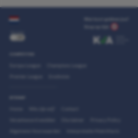
Wat kost gokken jou?
Stop op tijd.
uit
COMPETITIES
Europa League
Champions League
Premier League
Eredivisie
SITEMAP
Home
Wie zijn wij?
Contact
Verantwoord wedden
Disclaimer
Privacy Policy
Algemene Voorwaarden
Interpretatie Matchfacts