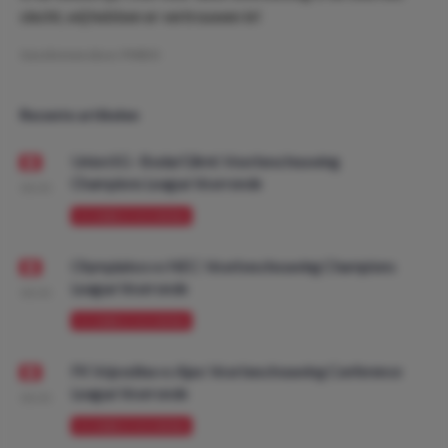
slecht, wij hebben er vertrouwen in!
Geschreven door:
PMDO
Recente artikelen
Union SG - Bodø/Glimt: Voorbeschouwing
Champions League Voorronde
08:00
VOORBESCHOUWING
Olympiakos vs NEC: Voorbeschouwing Champions
League Voorronde
08:00
VOORBESCHOUWING
FK Vojvodina vs Ajax: Voorbeschouwing Conference
League Voorronde
08:00
VOORBESCHOUWING