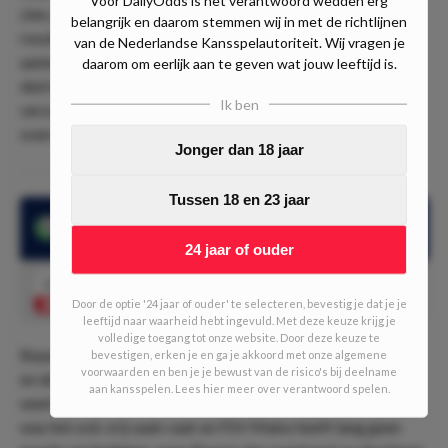
zien, maar bij FSV Mainz eindigt het vaak niet in goede
belangrijk en daarom stemmen wij in met de richtlijnen
resultaten. Wij denken dat Bayern dat ook in de
van de Nederlandse Kansspelautoriteit. Wij vragen je
aankomende wedstrijd wil laten zen. Mainz verloor 4 van
daarom om eerlijk aan te geven wat jouw leeftijd is.
ded laatste 5 wedstrijden met minstens 2 doelpunten
Ik ben
verschil waar Bayern München juist in 3 van de laatste 4
overwinningen met minimaal 2 doelpunten verschil wint.
Jonger dan 18 jaar
Tussen 18 en 23 jaar
Bayern München heeft in 7 wedstrijden 23 doelpunten
gemaakt
24 jaar of ouder
1.72
Bayern München meer dan 2,5
Speel mee
doelpunten
Door de optie '24 jaar of ouder' te selecteren, bevestig je dat je je
leeftijd naar waarheid hebt ingevuld. Met deze keuze krijg je
volledige toegang tot onze website. Door deze keuze te
Bayern München scoort ongelooflijk veel in de Bundesliga
bevestigen, erken je en ga je akkoord met onze algemene
voorwaarden en ben je je bewust van de risico's bij deelname
en deze lijn denken wij wel dat de club uit München wel
aan kansspelen. Lees hier meer over verantwoord spelen.
weet door te zetten. In de laatste Bundesliga wedstrijden
was het ook vrij vaak raak en FSV Mainz heeft lang geen