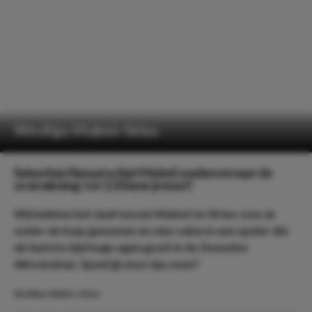
Wedtips Malmö-Sirius
Sebastian Nanasi schiet Malmö wederom naar de
overwinning: tot 3.10 keer je inzet!
Wij hebben het duel tussen Malmö en Sirius voor je
onder de loep genomen en zien value in een speler die
de laatste tijd hoge ogen gooit in de Zweedse
Allsvenskan. Speel jij onze tips mee?
Wedtips Malmö-Sirius