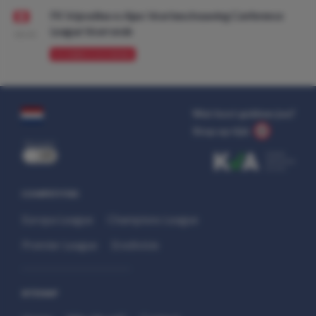
FK Vojvodina vs Ajax: Voorbeschouwing Conference
League Voorronde
08:00
VOORBESCHOUWING
Wat kost gokken jou?
Stop op tijd.
uit
COMPETITIES
Europa League
Champions League
Premier League
Eredivisie
SITEMAP