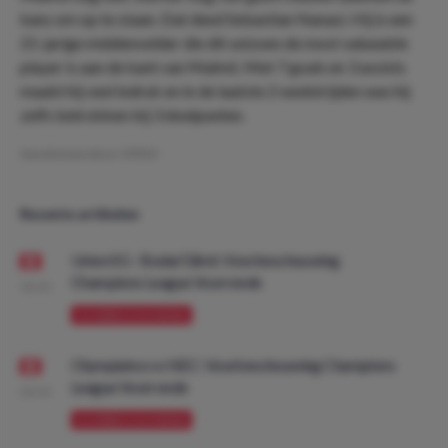
kans om op te staan. Dat deed Sebastian Nanasi. Hij is een
21-jarige middenvelder die dit seizoen de most valueable
player is aan de kant van Malmö. Met 7 goals en 3 assists
maakt hij veel indruk en in de laatste 2 wedstrijden was hij
zelfs betrokken bij 3 doelpunten.
Geschreven door:
VPDO
Recente artikelen
Union SG - Bodø/Glimt: Voorbeschouwing
Champions League Voorronde
08:00
VOORBESCHOUWING
Olympiakos vs NEC: Voorbeschouwing Champions
League Voorronde
08:00
VOORBESCHOUWING