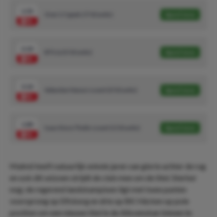
1.53
Over 2.5 goals (7/10 units)
Speel mee
2.10
BTS Ja (5/10 units)
Speel mee
3.10
Sebastian Nanasi scoort (3/10 units)
Speel mee
1.80
Isaac Kiese Thelin scoort (1/10 units)
Speel mee
Malmö heeft natuurlijk enkele jaren van glorie achter de rug
en ook dit seizoen strijdt de club mee om de titel. Sterker
nog; de regerend landskampioen ligt met twee punten
voorsprong op Elfsborg en drie op BK Häcken op pole
position om een nieuwe titel in de Allsvenskan binnen te