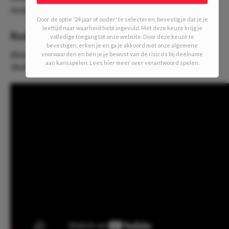
doelpunten in dit duel.
Door de optie '24 jaar of ouder' te selecteren, bevestig je dat je je
leeftijd naar waarheid hebt ingevuld. Met deze keuze krijg je
Rodri
volledige toegang tot onze website. Door deze keuze te
bevestigen, erken je en ga je akkoord met onze algemene
Bekijk hieronder het prachtige doelpunt van Rodri tegen
voorwaarden en ben je je bewust van de risico's bij deelname
aan kansspelen. Lees hier meer over verantwoord spelen.
Sheffield United