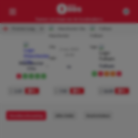
Samen verslaan we de bookmakers
Premier League
Manchester City
-
Fulham
Competities
Geen resultaten
2 sep. 2023
14:00
Clubs
Manchester
Fulham
vs
City
Geen resultaten
W
L
D
D
L
L
W
W
W
W
Artikelen
Geen resultaten
1
1.19
x
7.95
2
16.00
Voorbeschouwing
Alle Odds
Statistieken