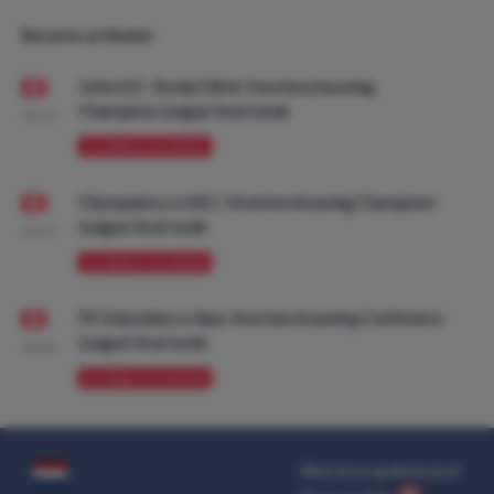
Recente artikelen
Union SG - Bodø/Glimt: Voorbeschouwing
Champions League Voorronde
08:00
VOORBESCHOUWING
Olympiakos vs NEC: Voorbeschouwing Champions
League Voorronde
08:00
VOORBESCHOUWING
FK Vojvodina vs Ajax: Voorbeschouwing Conference
League Voorronde
08:00
VOORBESCHOUWING
Wat kost gokken jou?