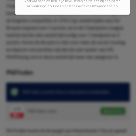
voorwaarden en ben je je bewust van de risico's bij deelname
9 wedstrijden heeft de middenvelder zich al wel weer
aan kansspelen. Lees hier meer over verantwoord spelen.
bewezen. Het lukte namelijk alweer om 5 assists te geven in
de Engelse competitie. In 3 FA Cup-wedstrijden was De
Bruyne al goed voor 5 assists, en in de Champions League
had hij slechts één wedstrijd nodig voor 1 doelpunt en 2
assists. Kevin de Bruyne is niet voor niets de assist-koning,
en daarom verwachten wij dat de oud-speler van VfL
Wolfsburg ook in deze wedstrijd weer een aangever is.
Phil Foden
Phil Foden scoorde 3 keer in zijn laatste 3 wedstrijden
2.75
Phil Foden scoort
Speel mee
Phl Foden komt uit de jeugd van Manchester City en speelt