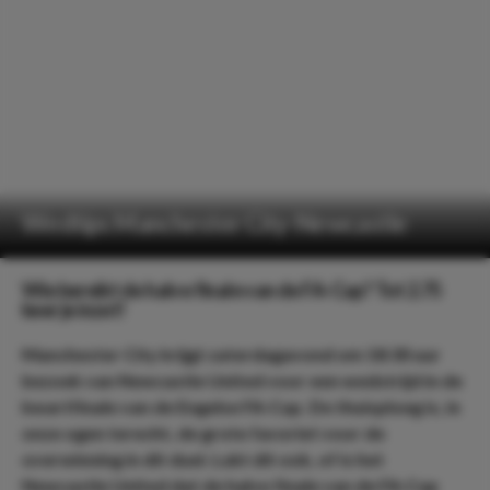
Wedtips Manchester City-Newcastle
Wie bereikt de halve finale van de FA-Cup? Tot 2.75
keer je inzet!
Manchester City krijgt zaterdagavond om 18:30 uur
bezoek van Newcastle United voor een wedstrijd in de
kwartfinale van de Engelse FA-Cup. De thuisploeg is, in
onze ogen terecht, de grote favoriet voor de
overwinning in dit duel. Lukt dit ook, of is het
Newcastle United dat de halve finale van de FA-Cup