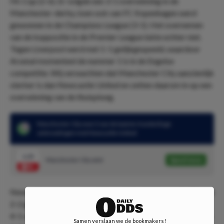
FA-Cup (2-6). Er volgde een 3-1 overwinning in de
Manchester-derby, toen ook van FC Kopenhagen werd
gewonnen in de Champions League (3-1). Het overnemen
van de koppositie in de Premier League lukte echter niet.
Tegen Liverpool werd met 1-1 gelijkgespeeld, waardoor
Arsenal momenteel de nummer 1 is in de Engelse
competitie. Wij verwachten dat Manchester City aanzienlijk
sterker is dan Newcastle United en zetten daarom in op een
overwinning van de thuisploeg.
Manchester City won 3 van de laatste 4 onderlinge
ontmoetingen met Newcastle United
1.25
Manchester City wint
Speel mee
Newcastle United verkeert in een iets mindere vorm. Na een
2-2 gelijkspel tegen AFC Bournemouth werd namelijk met
4-1 van koploper Arsenal verloren. Er volgde een moeizame
Samen verslaan we de bookmakers!