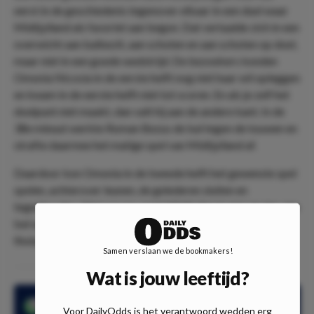
eerst in de geschiedenis tegenover elkaar in een duel waar
Midtjylland als favoriet aan begon. Dat vertaalde zich in een
overwicht aan balbezit, aan schoten en aan schoten op doel,
maar niet in een goede wedstrijd. De bezoekers konden
Omonia Nicosia in de eerste helft nog niet haar wil opleggen
en kwam in de eerste helft niet tot scoren. En als je zelf het
doelpunt niet maakt, dan valt hij aan de andere kant. In de
38e minuut werkte Roman Bezus de bal tegen de touwen en
strafte daarmee het matige spel van Midtjylland af.
Daardoor kon Omonia in de tweede helft het gewenste spel
spelen, achterover leunen, de gelederen sluiten en
tegenhouden. Met succes, want Midtjylland wist slechts één
bal op doel te krijgen en het leek er geen moment op dat de
thuisploeg nog in gevaar zou komen.
Samen verslaan we de bookmakers!
Wat is jouw leeftijd?
Omonia Nicosia scoorde 13 keer in de laatste 6 wedstrijden
Voor DailyOdds is het verantwoord wedden erg