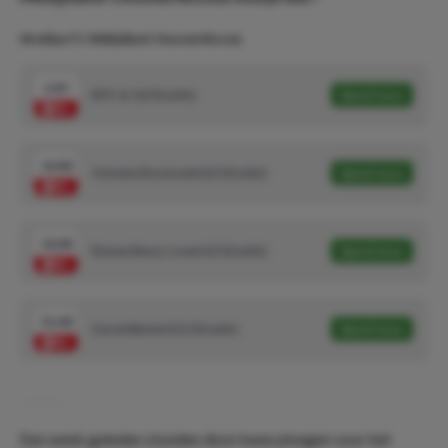
Wedtips FC Midtjylland-Omonia Nicosia
2.45
BTS ‘Ja’ (6/10 units)
Speel mee
10.00
Omonia Nicosia wint (2/10 units)
Speel mee
10.00
Roman Bezus scoort (2/10 units)
Speel mee
51.00
Gecombineerd (1/10 units)
Speel mee
Een week geleden stonden deze twee ploegen voor het