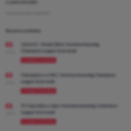
is aantrekkelijk!
Geschreven door:
MarcDO
Recente artikelen
Union SG - Bodø/Glimt: Voorbeschouwing
Champions League Voorronde
08:00
VOORBESCHOUWING
Olympiakos vs NEC: Voorbeschouwing Champions
League Voorronde
08:00
VOORBESCHOUWING
FK Vojvodina vs Ajax: Voorbeschouwing Conference
League Voorronde
08:00
VOORBESCHOUWING