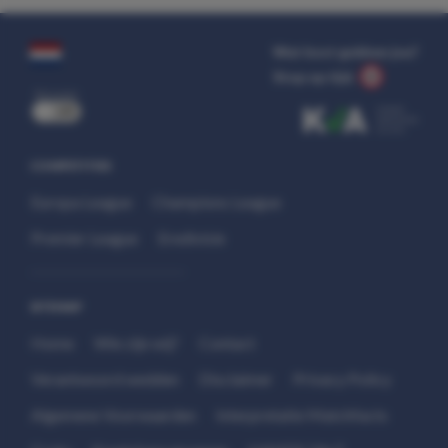
Wat kost gokken jou?
Stop op tijd.
uit
COMPETITIES
Europa League
Champions League
Premier League
Eredivisie
SITEMAP
Home
Wie zijn wij?
Contact
Verantwoord wedden
Disclaimer
Privacy Policy
Algemene Voorwaarden
Interpretatie Matchfacts