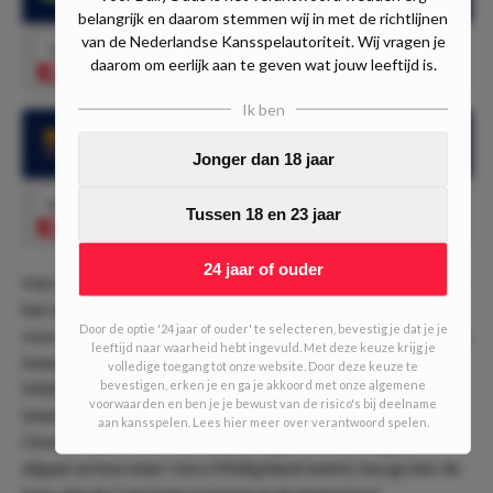
belangrijk en daarom stemmen wij in met de richtlijnen
van de Nederlandse Kansspelautoriteit. Wij vragen je
2.45
BTS 'Ja'
Speel mee
daarom om eerlijk aan te geven wat jouw leeftijd is.
Ik ben
Omonia Nicosia sloeg het vorige duel succesvol toe in de
tegenstoot
Jonger dan 18 jaar
10.00
Omonia Nicosia wint
Speel mee
Tussen 18 en 23 jaar
24 jaar of ouder
Het resultaat in de eerste wedstrijd gaat bepalend zijn voor
het wedstrijdbeeld in deze return. Omonia, dat een 1-0
Door de optie '24 jaar of ouder' te selecteren, bevestig je dat je je
voorsprong verdedigt, gaat logischerwijs doen wat het in de
leeftijd naar waarheid hebt ingevuld. Met deze keuze krijg je
tweede helft van de return ook deed: tegenhouden.
volledige toegang tot onze website. Door deze keuze te
bevestigen, erken je en ga je akkoord met onze algemene
Midtjylland moet nog meer risico gaan nemen dan het in de
voorwaarden en ben je je bewust van de risico's bij deelname
tweede helft deed, waar ook niets klaargespeeld werd.
aan kansspelen. Lees hier meer over verantwoord spelen.
Omonia heeft laten zien dat het tegenhouden ze goed
afgaat en hoe meer risico Midtjylland neemt, hoe groter de