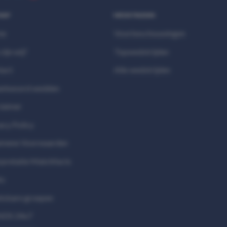
MAP
WEDSTRIJDEN
me
Voorbeschouwingen
zijn wij?
Topwedstrijden
tact
Alle wedstrijden
antwoord wedden
laimer
acy Policy
emene Voorwaarden
rpretatie Matchfacts
ks
tsbare groepen
DS 24x7