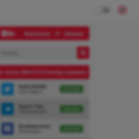
Registreren
of
Inloggen
Zoeken..
🤝 Join de GROOTSTE betting community
DailyOddsNL
Join hier
6.2k
Volgers
Expert Tips
Join hier
3.6k
abonnees
Bookiebeaters
Join hier
34.6k
leden