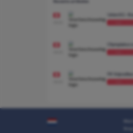
Recente artikelen
Union SG - B
08:00
VOORBESCHOU
Olympiakos 
08:00
VOORBESCHOU
FK Vojvodina
08:00
VOORBESCHOU
Wat 
Stop 