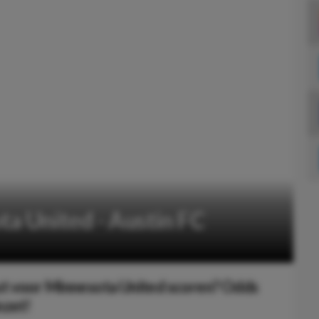
a United - Austin FC
uut voor Minnesota United scoren? Odds
nzet!