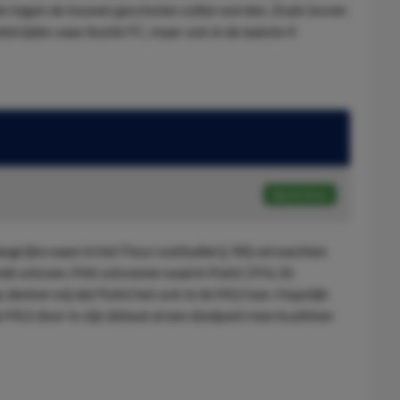
len tegen de touwen geschoten zullen worden. Zoals boven
dstrijden vaan Austin FC, maar ook in de laatste 4
Speel mee
ngrijke naam in het Finse voetballerij. Wij verwachten
nde seizoen. Met seizoenen waarin Pukki 29 & 26
 denken wij dat Pukki het ook in de MLS kan. Hopelijk
e MLS door in zijn debuut al een doelpunt mee te pikken