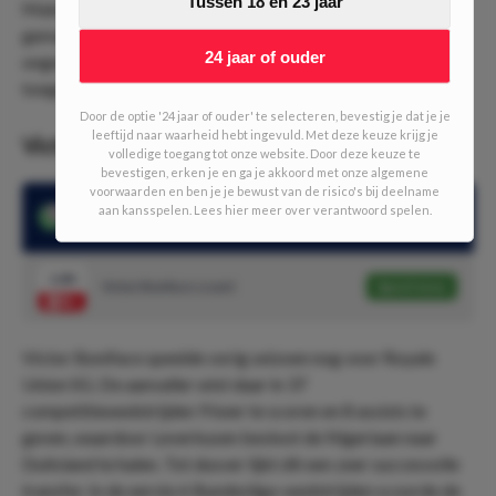
Tussen 18 en 23 jaar
Mainz 05. De uitspelende partij wint de laatste tijd zeer
gemakkelijk wedstrijden en is al 11 wedstrijden op rij
24 jaar of ouder
ongeslagen. Wij verwachten dat daar een twaalfde aan
toegevoegd wordt.
Door de optie '24 jaar of ouder' te selecteren, bevestig je dat je je
leeftijd naar waarheid hebt ingevuld. Met deze keuze krijg je
Victor Boniface
volledige toegang tot onze website. Door deze keuze te
bevestigen, erken je en ga je akkoord met onze algemene
voorwaarden en ben je je bewust van de risico's bij deelname
Victor Boniface scoorde 6 keer in 6 Bundesliga-wedstrijden dit
aan kansspelen. Lees hier meer over verantwoord spelen.
seizoen
1.80
Victor Boniface scoort
Speel mee
Victor Boniface speelde vorig seizoen nog voor Royale
Union SG. De aanvaller wist daar in 37
competitiewedstrijden 9 keer te scoren en 8 assists te
geven, waardoor Leverkusen besloot de Nigeriaan naar
Duitsland te halen. Tot dusver lijkt dit een zeer succesvolle
transfer. In de eerste 6 Bundesliga-wedstrijden scoorde de