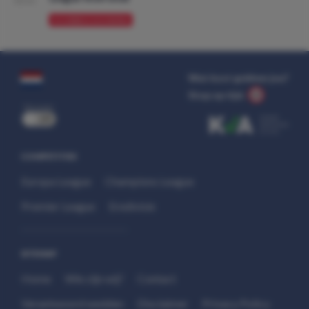
08:00
VOORBESCHOUWING
Wat kost gokken jou?
Stop op tijd.
uit
COMPETITIES
Europa League
Champions League
Premier League
Eredivisie
SITEMAP
Home
Wie zijn wij?
Contact
Verantwoord wedden
Disclaimer
Privacy Policy