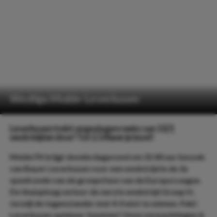
Wedtips Molde-Leverkusen
Leverkusen trekt ongeslagen reeks van 11(!)
wedstrijden door! Tot 2.14 keer je inzet!
Molde FK krijgt donderdagavond om 21:00 uur bezoek
van Bayer Leverkusen voor een wedstrijd in de 2e
speelronde van de groepsfase van de Europa League.
De thuisploeg verloor de eerste wedstrijd Groep H,
terwijl de tegenstander met 4-0 wist te winnen. Pakt
Leverkusen opnieuw 3 punten? Onze verwachtingen &