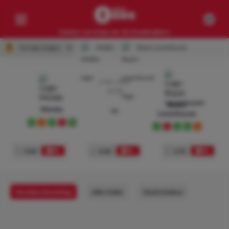
Samen verslaan we de bookmakers
Europa League
Molde
-
Bayer Leverkusen
Competities
Geen resultaten
5 okt. 2023
19:00
Clubs
Bayer
Molde
vs
Leverkusen
Geen resultaten
W
D
W
L
W
W
L
W
W
D
Artikelen
Geen resultaten
1
5.60
x
4.60
2
1.55
Voorbeschouwing
Alle Odds
Statistieken