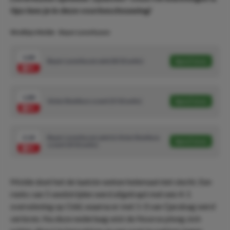
tips lees je in deze voorbeschouwing!
Wedtips Molde - Bayer Leverkusen
1.44
Bayer Leverkusen wint (8/10 units)
Speel mee
1.80
Victor Boniface scoort (5/10 units)
Speel mee
2.14
Bayer Leverkusen wint & Victor Boniface
Speel mee
scoort (4/10 units)
Molde doet het de laatste weken helemaal niet slecht. Een
reeks van 5 wedstrijden werd afgetrapt met een 4-1
overwinning op Odd, waarna er met 1-0 van Qarabag werd
verloren. Na deze nederlaag wist de Noorse ploeg zich