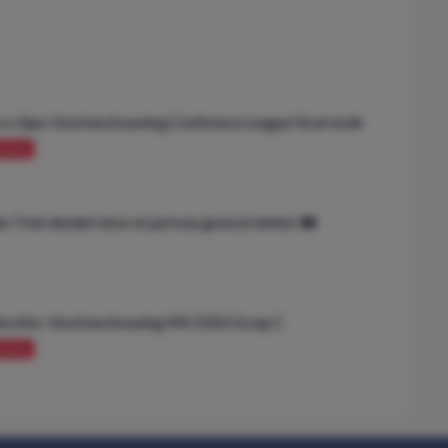
 vs Ajax: Voorbeschouwing Conference League Voorronde
WING
Trein dendert door en juni was gewoon lekker. 🚂
Marokko: Voorbeschouwing WK 2026 Groep C
WING