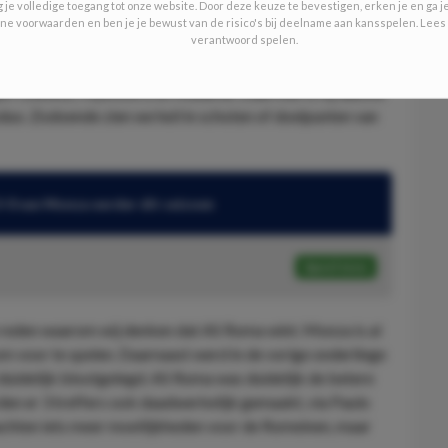
g je volledige toegang tot onze website. Door deze keuze te bevestigen, erken je en ga 
Geen resultaten
e voorwaarden en ben je je bewust van de risico's bij deelname aan kansspelen. Lees
verantwoord spelen.
vermoeden, is Lorenzo Pellegrini de meest in vorm
 moment. De aanvoerder kwam in 3 van de laatste 4
en Udinese, Feyenoord en Atalanta. Daarmee is hij laatste
sduo. Zodoende zien we heil in schoten of doelpunten van
-0 van Monza eerder dit seizoen
Speel mee
ge reden waarom wij denken dat AS Roma wint. Monza is al
om voor te spelen. Daarnaast werd in de vorige onderlinge
duidelijk blootgelegd. AS Roma was duidelijk de betere
den er 3 treffers ook daadwerkelijk gemaakt, via Paulo
achten iets meer moeilijkheden voor de Romeinen, maar