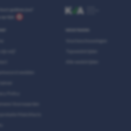
kost gokken jou?
op tijd.
MAP
WEDSTRIJDEN
me
Voorbeschouwingen
zijn wij?
Topwedstrijden
tact
Alle wedstrijden
antwoord wedden
laimer
acy Policy
emene Voorwaarden
rpretatie Matchfacts
ks