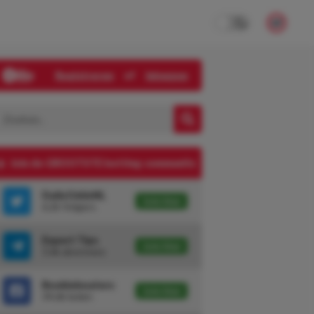
Registreren
of
Inloggen
Zoeken..
🤝 Join de GROOTSTE betting community
DailyOddsNL
Join hier
6.2k
Volgers
Expert Tips
Join hier
3.6k
abonnees
Bookiebeaters
Join hier
34.6k
leden