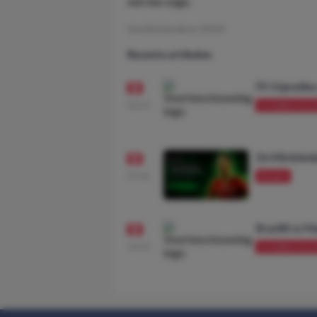
wel een zege.
Geschreven door:
VPDO
Recente artikelen
FK Vojvodina
08:00
VOORBESCHOU
De Wimbledon 
09:00
PROMO
Brazilië vs 
10:00
VOORBESCHOU