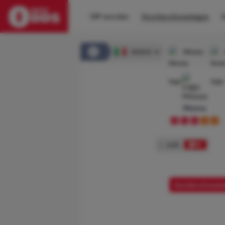
VIP worden
Voorbeschouwingen
S
Serie A
Monza
-
Monza
L
L
L
D
D
1
3.95
Voorbeschouwi