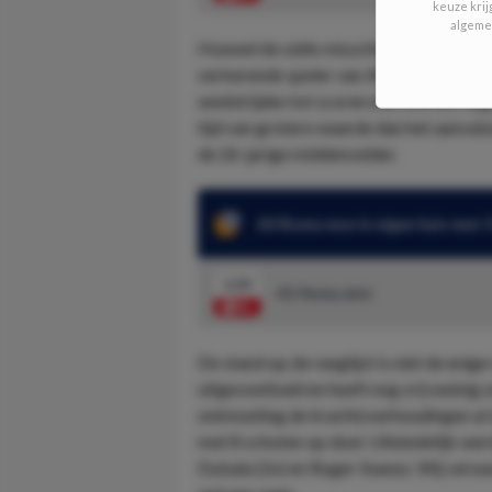
keuze krij
algemen
Hoewel de odds misschien anders doen 
verkerende speler van AS Roma van dit
wedstrijden tot scoren met treffers teg
tijd van grotere waarde dan het aanval
de 26-jarige middenvelder.
AS Roma won in eigen huis met 3
2.20
AS Roma wint
De stand op de ranglijst is niet de eni
uitgevoetbald en heeft nog vrij weinig 
ontmoeting de krachtsverhoudingen al 
met 8 schoten op doel. Uiteindelijk wer
Dybala (2x) en Roger Ibanez. Wij verw