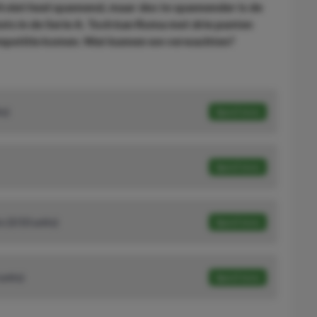
e A niet heel spannend, maar des te spannender is de
ts in de Serie A. Toch kan Roma met drie punten
ompetitie komen. Wat kunnen we verwachten?
s)
Speel mee
Speel mee
s (3/10 units)
Speel mee
units)
Speel mee