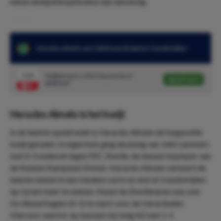
nieuw doelputenspektakel zijn aanwezig.
Heracles Almelo won GEEN van de laatste 3 wedstrijden
2.23
Dubbele kans: MVV Maastricht of
Speel mee
gelijkspel
Heracles Almelo is het kwijt
In de laatste speelronde is Heracles Almelo de koppositie
kwijt geraakt. In eigen huis ging de ploeg van John Lammers
met 0-3 onderuit tegen PEC Zwolle, de nieuwe koploper van
de Keuken Kampioen Divisie. Heracles Almelo verkeert de
laatste weken in een mindere vorm en wist al 3 wedstrijden
op rij niet meer te winnen. Naast de Zwollenaren was ook
Go Ahead Eagles (0-1) te sterk voor de Heraclieden.
Hiervoor werd er op bezoek bij Jong AZ met 1-1