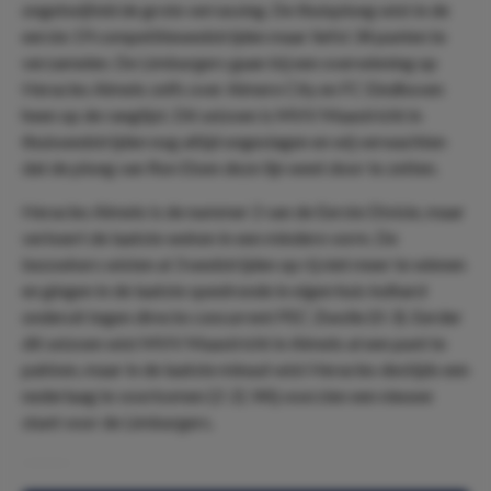
ongetwijfeld de grote verrassing. De thuisploeg wist in de
eerste 19 competitiewedstrijden maar liefst 34 punten te
verzamelen. De Limburgers gaan bij een overwinning op
Heracles Almelo zelfs over Almere City en FC Eindhoven
heen op de ranglijst. Dit seizoen is MVV Maastricht in
thuiswedstrijden nog altijd ongeslagen en wij verwachten
dat de ploeg van Ron Elsen deze lijn weet door te zetten.
Heracles Almelo is de nummer 2 van de Eerste Divisie, maar
verkeert de laatste weken in een mindere vorm. De
bezoekers wisten al 3 wedstrijden op rij niet meer te winnen
en gingen in de laatste speelronde in eigen huis keihard
onderuit tegen directe concurrent PEC Zwolle (0-3). Eerder
dit seizoen wist MVV Maastricht in Almelo al een punt te
pakken, maar in de laatste minuut wist Heracles destijds een
nederlaag te voorkomen (2-2). Wij voorzien een nieuwe
stunt voor de Limburgers.