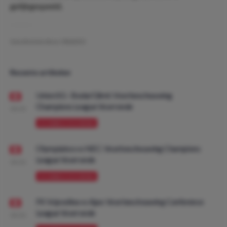
gelijkgespeeld.
Geschreven door:
NielsDO
Recente artikelen
Union SG - Bodø/Glimt: Voorbeschouwing
Champions League Voorronde
08:00
VOORBESCHOUWING
Olympiakos vs NEC: Voorbeschouwing Champions
League Voorronde
08:00
VOORBESCHOUWING
FK Vojvodina vs Ajax: Voorbeschouwing Conference
League Voorronde
08:00