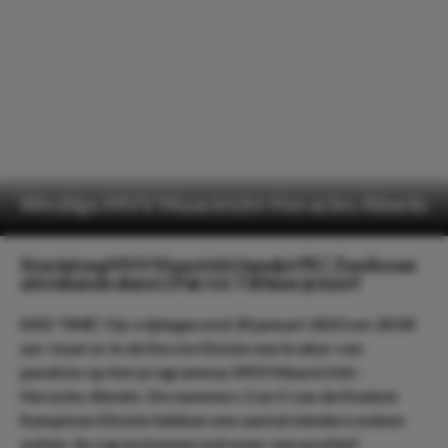
Wedtips MVV Maastricht-Heracles Almelo
Stuntploeg MVV Maastricht bewijst PEC Zwolle een
uitstekende dienst | Pak tot 7.00 keer je inzet!
KKD TIME! Op vrijdagavond 20 januari 2023 om 20:00
uur staat er in de Eerste Divisie een kraker van
jawelste op het programma; MVV Maastricht -
Heracles Almelo. De nummers 2 en 5 van de Keuken
Kampioen Divisie hebben een aantal mindere weken
achter de rug en kunnen wel weer een positief