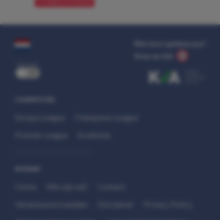
VOORBESCHOUWING
Wat kost gokken jou?
Stop op tijd.
uit
COMPETITIES
Europa League
Champions League
Premier League
Eredivisie
SITEMAP
Home
Wie zijn wij?
Contact
Verantwoord wedden
Disclaimer
Privacy Policy