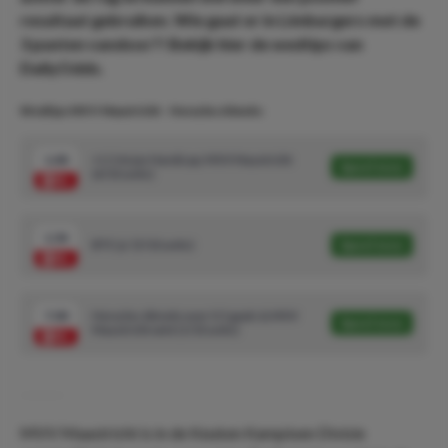
resultaat gebruiken. Wie gaat er in Limburgers met de
3 punten vandoor?! Bekijk hier de wedtips van
DailyOdds.
Wedtips MVV Maastricht - Heracles Almelo:
1.48
+1.5 Asian Handicap: MVV Maastricht
Speel mee
(6/10 units)
1.54
BTS ‘ja’ (5/10 units)
Speel mee
7.00
Heracles Almelo over 0.5 goals & MVV
Speel mee
Maastricht wint (1/10 units)
MVV Maastricht is in de Keuken Kampioen Divisie