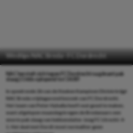
Wedtips NAC Breda - FC Dordrecht
NAC herstelt zich tegen FC Dordrecht na gênant pak
slaag | Odds oplopend tot 14.00!
In speelronde 26 van de Keuken Kampioen Divisie krijgt
NAC Breda vrijdagavond bezoek van FC Dordrecht.
Het team van Peter Hyballa heeft wat goed te maken,
want afgelopen maandag kregen de Bredanaars een
enorm pak slaag van hekkensluiter Jong FC Utrecht: 4-
1. Het duel met Dordt moet normaliter geen