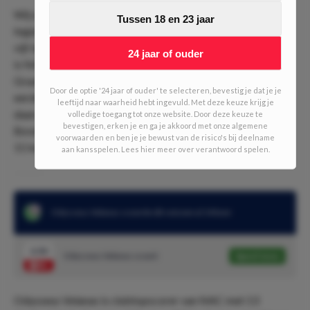
Wij verwachten een overwinning voor NAC zonder
Tussen 18 en 23 jaar
tegendoelpunt. Dat is misschien wat vreemd als een ploeg
vijf dagen eerder nog 4 doelpunten tegen kreeg. Maar thuis
24 jaar of ouder
is NAC altijd sterk en anderhalve week geleden werd De
Graafschap nog met 2-0 verslagen. Bovendien wist NAC
Door de optie '24 jaar of ouder' te selecteren, bevestig je dat je je
eerder dit seizoen met 0-3 te winnen van Dordrecht en
leeftijd naar waarheid hebt ingevuld. Met deze keuze krijg je
daarom zien wij de odd van 2.06 gerust groen kleuren.
volledige toegang tot onze website. Door deze keuze te
bevestigen, erken je en ga je akkoord met onze algemene
Bovendien scoorde Dordt in uitwedstrijden dit seizoen pas
voorwaarden en ben je je bewust van de risico's bij deelname
11 keer
aan kansspelen. Lees hier meer over verantwoord spelen.
Odysseus Velanas scoorde dit seizoen al 14 keer
2.50
Odysseus Velanas scoort
Speel mee
Odysseus Velanas is clubtopscorer van NAC met 13