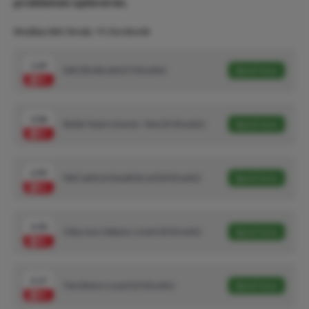
problemen opleveren.
Wedtips NAC Breda - FC Dordrecht
1.65
NAC Breda wint (7/10 units)
Speel mee
2.06
Beide Teams Scoren - Nee (5/10 units)
Speel mee
2.95
NAC wint en houdt de nul (4/10 units)
Speel mee
2.50
Odysseus Velanas scoort (4/10 units)
Speel mee
2.17
Tom Boere scoort (3/10 units)
Speel mee