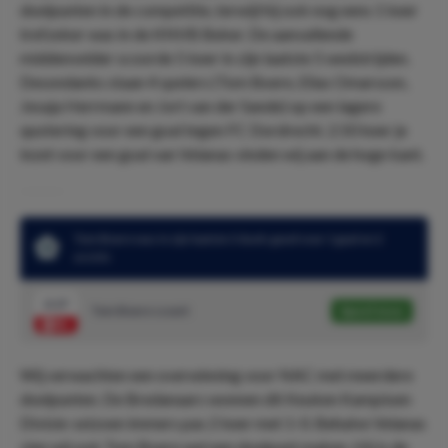
doelpunten in de competitie, terwijl hij ook nog eens 1 keer
trefzeker was in de KNVB Beker. De aanvallende
middenvelder scoorde 5 keer in zijn laatste 5 wedstrijden.
Desondanks staan 4 spelers (Tom Boere, Elias Omarsson,
Jesaja Herrmann en Jort van der Sande) op een lagere
quotering voor een goal tegen FC Dordrecht. 2.50 keer je
inzet voor een goal van Velanas vinden wij aan de hoge kant.
Tom Boere was in zijn laatste 3 duels goed voor 1 goal en 2
assists
2.17
Tom Boere scoort
Speel mee
Wij verwachten een overwinning voor NAC met meerdere
doelpunten. De Bredanaars wonnen dit Keuken Kampioen
Divisie-seizoen immers pas 2 keer met 1-0. Behalve Velanas
zien wij ook Tom Boere wel een doelpunt maken. Hij is de