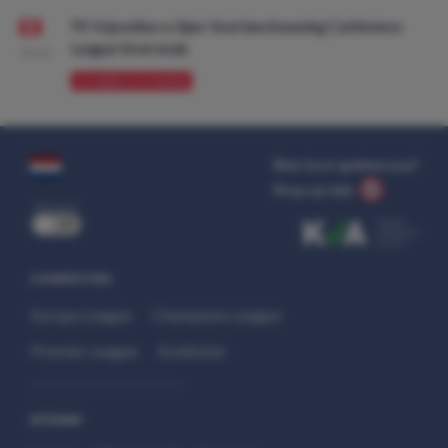
FK Vojvodina vs Ajax: Voorbeschouwing Conference
League Voorronde
08:00
VOORBESCHOUWING
Wat kost gokken jou?
Stop op tijd.
uit
COMPETITIES
Europa League
Champions League
Premier League
Eredivisie
SITEMAP