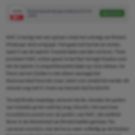
14.00
Bovenstaande tips gecombineerd (1/10
Speel mee
units)
NAC is bezig met een opmars sinds het ontslag van Robert
Molenaar eind vorig jaar. Het gaat met horten en stoten,
want 2 van de laatste 3 wedstrijden werden verloren. Thuis
presteert NAC echter goed. In het Rat Verlegh Stadion wist
het de laatste 3 competitiewedstrijden op rij te winnen. De
Parel van het Zuiden is niet alleen vanwege het
thuisvoordeel favoriet, maar zeker ook omdat het eerder dit
seizoen nog met 0-3 won op bezoek bij Dordrecht.
Terwijl Breda maandag carnaval vierde, stonden de spelers
van Hyballa op het veld bij Jong Utrecht. Het werd een
troosteloze avond voor de spelers van NAC, die wellicht
liever in de binnenstad van Breda hadden gestaan. Nu
carnaval voorbij is, kan de focus weer volledig op de Keuken