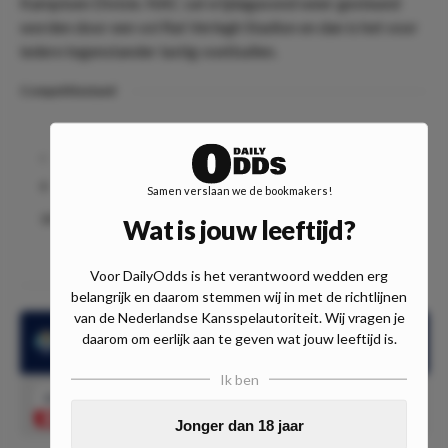
Kampioen Divisie. NAC zal vrijdagavond weer gesteund
worden door een vol Rat Verlegh Stadion en dan is het voor
iedere tegenstander lastig voetballen.
Competitiestand
Club
#
Gs
W
G
V
Pt
Ds
NAC Breda
6
38
18
5
15
59
0
Samen verslaan we de bookmakers!
FC Dordrecht
18
38
9
8
21
35
-27
Wat is jouw leeftijd?
Voor DailyOdds is het verantwoord wedden erg
belangrijk en daarom stemmen wij in met de richtlijnen
van de Nederlandse Kansspelautoriteit. Wij vragen je
daarom om eerlijk aan te geven wat jouw leeftijd is.
FC Dordrecht verloor eerder dit seizoen met 0-3 van NAC
Ik ben
2.06
Beide Teams Scoren - Nee
Speel mee
Jonger dan 18 jaar