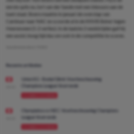
eerste spits nu Jort van der Sande met een blessure aan de
kant staat. Boere maakte in januari de overstap van
Cambuur naar NAC en scoorde al in de KNVB Beker tegen
Heerenveen (1-2 verlies). In de laatste 2 wedstrijden gaf hij
een assist, hoog tijd dus om ook in de competitie te scoren.
Geschreven door:
YVDO
Recente artikelen
Union SG - Bodø/Glimt: Voorbeschouwing
Champions League Voorronde
08:00
VOORBESCHOUWING
Olympiakos vs NEC: Voorbeschouwing Champions
League Voorronde
08:00
VOORBESCHOUWING