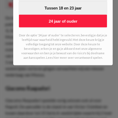
Napoli wint
Speel mee
Tussen 18 en 23 jaar
De tegenstander verkeert in een nog slechtere vorm, al
24 jaar of ouder
pakte het wel een punt in de uitwedstrijd tegen Cagliari (1-
1). Er volgde een 1-2 nederlaag tegen Juventus, waarna
Door de optie '24 jaar of ouder' te selecteren, bevestig je dat je je
Monza wel met 1-0 van Genoa wist te winnen. Deze
leeftijd naar waarheid hebt ingevuld. Met deze keuze krijg je
overwinningen was echter geen voorbode voor meer
volledige toegang tot onze website. Door deze keuze te
overwinningen, want een week later werd alweer met 3-0
bevestigen, erken je en ga je akkoord met onze algemene
voorwaarden en ben je je bewust van de risico's bij deelname
van AC Milan verloren. De reeks werd afgesloten met een 0-
aan kansspelen. Lees hier meer over verantwoord spelen.
1 nederlaag tegen Fiorentina. Omdat 3 van de laatste 4
wedstrijden verloren gingen verwachten wij een nieuwe
nederlaag van Monza.
Giacomo Raspadori
Giacomo Raspadori speelde vorig seizoen ook al voor
Napoli. De aanvaller is de stand-in van Victor Osimhen en
kwam daardoor tot 25 Serie A-wedstrijden waarin hij 2 keer