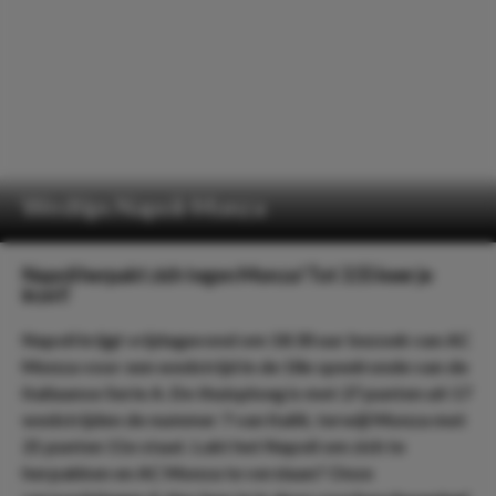
Wedtips Napoli-Monza
Napoli herpakt zich tegen Monza! Tot 3.55 keer je
inzet!
Napoli krijgt vrijdagavond om 18:30 uur bezoek van AC
Monza voor een wedstrijd in de 18e speelronde van de
Italiaanse Serie A. De thuisploeg is met 27 punten uit 17
wedstrijden de nummer 7 van Italië, terwijl Monza met
21 punten 11e staat. Lukt het Napoli om zich te
herpakken en AC Monza te verslaan? Onze