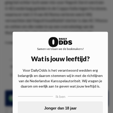
ging het echter toch weer mis voor Napoli. Eerst werd een
0-4(!) nederlaag geleden in de Coppa Italia tegen Forsinone,
waarna er met 2-0 van AS Roma verloren werd. Wij
verwachten dat Napoli kwalitatief sterker is dan AC Monza
en zetten om die reden in op een overwinning van de
thuisploeg. De odd vinden wij ook erg aantrekkelijk.
Competitiestand
Samen verslaan we de bookmakers!
Wat is jouw leeftijd?
Club
#
Gs
W
G
V
Pt
Ds
SSC Napoli
10
38
13
14
11
53
7
Voor DailyOdds is het verantwoord wedden erg
Monza
12
38
11
12
15
45
-12
belangrijk en daarom stemmen wij in met de richtlijnen
van de Nederlandse Kansspelautoriteit. Wij vragen je
daarom om eerlijk aan te geven wat jouw leeftijd is.
Ik ben
Monza verloor 3 van de laatste 4 wedstrijden
Jonger dan 18 jaar
1.66