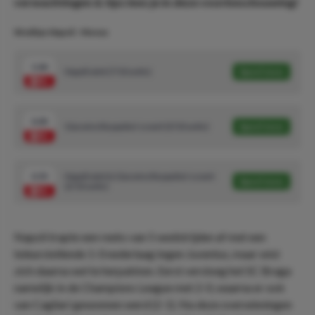
verwachtingen & tips lees je in deze voorbeschouwing!
Wedtips Napoli - Monza
1.66
Napoli wint (7/10 units)
Speel mee
3.05
Giacomo Raspadori scoort (3/10 units)
Speel mee
3.55
Napoli wint & Giacomo Raspadori scoort
Speel mee
(2/10 units)
Napoli trapte een reeks van 5 wedstrijden af met een
teleurstellende 1-0 nederlaag tegen Juventus, maar wist
zich daarna wel te herpakken. Eerst versloeg het SC Braga
namelijk in de Champions League met 2-0, waarna er ook
van Cagliari gewonnen werd (2-1). Na deze overwinningen