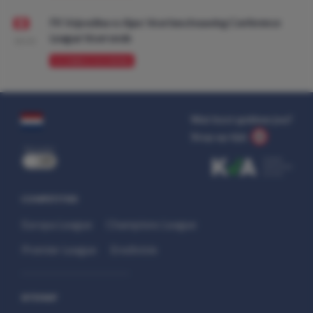
FK Vojvodina vs Ajax: Voorbeschouwing Conference
League Voorronde
08:00
VOORBESCHOUWING
Wat kost gokken jou?
Stop op tijd.
uit
COMPETITIES
Europa League
Champions League
Premier League
Eredivisie
SITEMAP