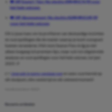
👑 VIP Expert Tips: Nu slechts
€99,99
€74,99 voor
het hele seizoen
👑 VIP Abonnement: Nu slechts
€199,99
€149,99
voor het hele seizoen
Dit is jouw kans om te profiteren van deskundige inzichten
en voorspellingen die de manier waarop je inzet voorgoed
kunnen veranderen. Met onze Season Pass krijg je niet
alleen toegang tot premium tips, maar ook tot uitgebreide
analyses en voorspellingen voor het hele seizoen, tot juni
2025! 🎉
👉
Upgrade je game vandaag nog
en wees voorbereid op
elk doelpunt, elke wedstrijd en elk winnend moment!
Geschreven door:
VPDO
Recente artikelen