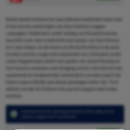
Beide landen hebben hun aanvallende kwaliteiten laten zien
in hun eerste wedstrijden van deze Nations League-
campagne. Nederland, onder leiding van Ronald Koeman,
beschikt over veel creativiteit met spelers als Xavi Simons
en Cody Gakpo, en de keuze om Brian Brobbey in de spits
te laten starten voegt extra dynamiek toe. Duitsland, onder
Julian Nagelsmann, heeft met spelers als Jamal Musiala en
Kai Havertz eveneens veel dreiging voorin. Het belooft een
spannende en doelpuntrijke wedstrijd te worden waarin de
teams waarschijnlijk aan elkaar gewaagd zullen zijn. Toch
denken we dat de Duitsers het aan het langste eind zullen
trekken.
Nederland won hun openingswedstrijd in deze editie van de
Nations League met 5-2 van Bosnië