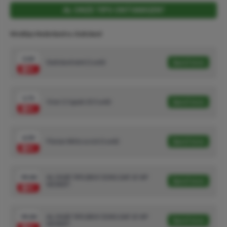
AL ONZE TIPS ONTVANGEN?
Wedtips Nederland vs. Duitsland
2.63
Duitsland wint (1 unit)
Speel mee
1.71
Over 2.5 goals (0.5 unit)
Speel mee
6.50
Florian Wirtz assist (1 unit)
Speel mee
99.00
AL ONZE TIPS ZIEN? ZORG DAT JE VIP
Speel mee
WORDT!
99.00
AL ONZE TIPS ZIEN? ZORG DAT JE VIP
Speel mee
WORDT!