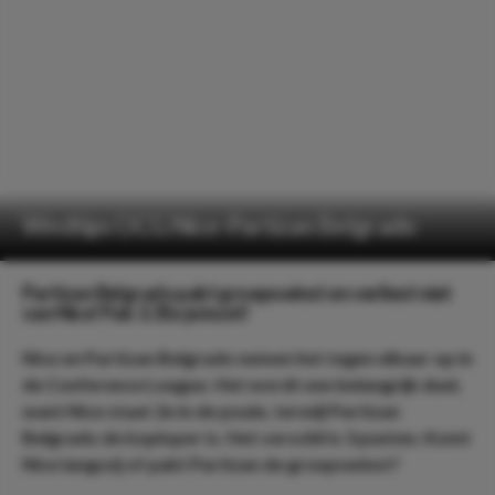
Wedtips OCG Nice-Partizan Belgrado
Partizan Belgrado pakt groepswinst en verliest niet
van Nice! Pak 3.35x je inzet!
Nice en Partizan Belgrado nemen het tegen elkaar op in
de Conference League. Het wordt een belangrijk duel,
want Nice staat 2e in de poule, terwijl Partizan
Belgrado de koploper is. Het verschil is 3 punten. Komt
Nice langszij of pakt Partizan de groepswinst?