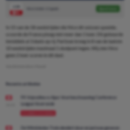
2.00
Nice Under 1.5 goals
Speel mee
In 15 van de 18 wedstrijden die Nice dit seizoen speelde,
scoorde de Franse ploeg niet meer dan 1 keer. Dit gebeurde
inmiddels al 3 duels op rij. Partizan kreeg in 8 van de laatste
10 wedstrijden maximaal 1 doelpunt tegen. Wij zien Nice
geen 2 keer scoren in dit duel.
Geschreven door:
Pascal
Recente artikelen
FK Vojvodina vs Ajax: Voorbeschouwing Conference
League Voorronde
08:00
VOORBESCHOUWING
De Wimbledon Trein dendert door en juni was gewoon