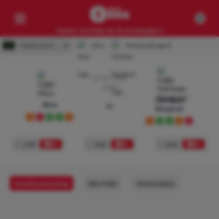
Samen verslaan we de bookmakers
Conference League
Nice
-
Partizan Beograd
Competities
Geen resultaten
27 okt. 2022
16:45
Clubs
Partizan
Nice
vs
Beograd
Geen resultaten
D
L
W
W
D
D
W
W
D
L
Artikelen
Geen resultaten
1
1.78
x
3.65
2
4.45
Voorbeschouwing
Alle Odds
Statistieken