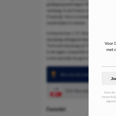
gelijkgespeeld tegen FK Partizan en m
vandaag. In de Franse comeptitie verloo
Frankrijk. Nice is momenteel namelijk t
wedstrijden te winnen.
In theorie kan 1. FC Slovacko nog altijd
Clubs
dusdanig uitdagend dat er op voorhand e
Voor D
Toch wist de ploeg uit Tsjechië eerder a
met d
In de eigen competitie verloopt het mom
is het namelijk terug te vinden op de tel
Nice won de vorige wedstrijd met 
Artikelen
Jo
1.39
OGC Nice wint
Door de o
keuze krij
algemen
Favoriet