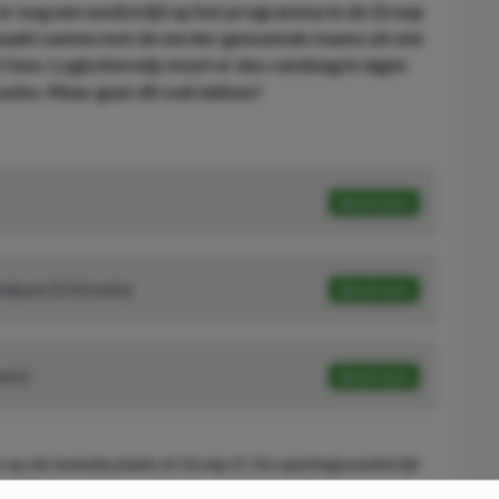
t er nog een wedstrijd op het programma in de Groep
maakt samen met de eerder genoemde teams uit wie
fase. Logischerwijs moet er dus vandaag in eigen
cko. Maar gaat dit ook lukken?
Speel mee
lpunt (5/10 units)
Speel mee
its)
Speel mee
 op de tweede plaats in Groep D. De openingswedstrijd
FC Köln, vervolgens werd er wederom met 1-1