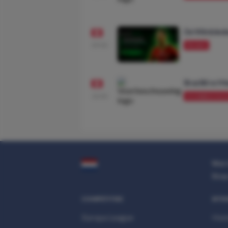
De Wimbledon 
09:00
PROMO
Brazilië vs 
10:00
VOORBESCHOU
Wat 
Stop 
COMPETITIES
SITE
Europa League
Ho