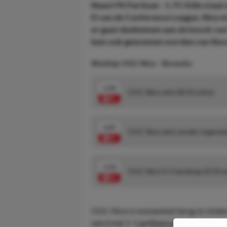
Naast FK Partizan - 1. FC Köln staa
D van de Conference League. Nice 
er gaat deelnemen aan de knock-out 
huis ook gewonnen worden van Slova
Wedtips OGC Nice - Slovacko
1.39
OGC Nice wint (8/10 units)
2.07
OGC Nice wint zonder tegendoe
2.10
OGC Nice 0-1 handicap (3/10 un
OGC Nice is momenteel terug te vinden
werd met 1-1 gelijkgespeeld tegen 1. 
Competities