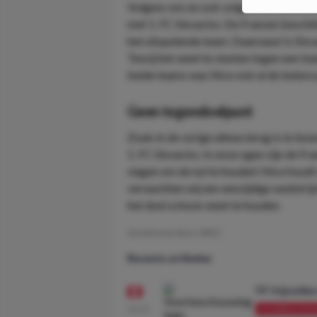
Volgens ons en ook volgens de bookmak
met 1. FC Slovacko. De Fransen beschik
het uitspelende team. Daarnaast is Slov
Tenzij het weet te stunten tegen een te
beide teams was Nice ook al de betere pa
Geen tegendoelpunt
Zoals in de vorige alinea terug is te l
1. FC Slovacko. In onze ogen zijn de Fra
slagen om de nul te houden! Nice houdt 
verwachten wij een eenzijdige wedstrijd 
het doel schoon weet te houden.
Geschreven door:
MDO
Recente artikelen
FK Vojvodina
08:00
VOORBESCHOU