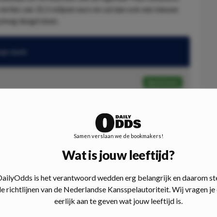
erlies van 31,5 miljoen euro en zal dan ook een nieuwe
 ploeg deugd doen.
nge duels
Speel mee
mel kent 1.97 als notering en dat is de gok waard.
ls en is ook nu de favoriet. Makkelijk zal het echter niet
Geen resultaten
ld frivool. Leuven won echter geen van de laatste 6 duels
Samen verslaan we de bookmakers!
twerp weet dat winst nodig is om mee te blijven doen voor
Wat is jouw leeftijd?
ailyOdds is het verantwoord wedden erg belangrijk en daarom st
e richtlijnen van de Nederlandse Kansspelautoriteit. Wij vragen 
eerlijk aan te geven wat jouw leeftijd is.
en vielen er -2.5 goals
Geen resultaten