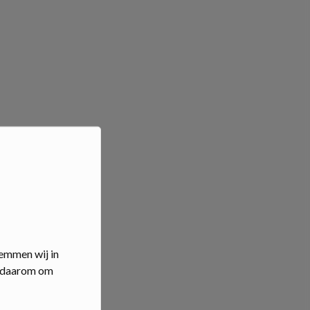
emmen wij in
je daarom om