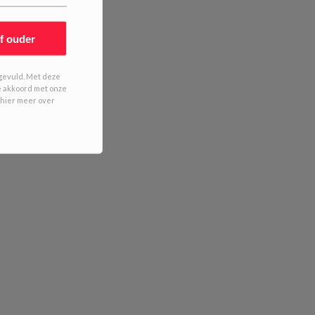
of ouder
ingevuld. Met deze
je akkoord met onze
 hier meer over