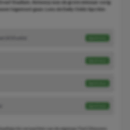
 Dreef Stadium. Antwerp was de grote winnaar vorig
wen tegemoet gaan. Lees de Daily Odds tips hier.
et (4/10 units)
Speel mee
Speel mee
Speel mee
s)
Speel mee
aalinjectie verwachten van de eigenaar Paul Gheysens.