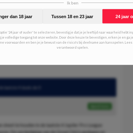
Ik ben
Speel mee
nger dan 18 jaar
Tussen 18 en 23 jaar
24 jaar 
jd de duels waarvoor men een telraam mee naar het stadion
ptie '24 jaar of ouder' te selecteren, bevestig je dat je je leeftijd naar waarheid hebt 
oelpunten gezien in hun laatste 3 thuiswedstrijden in de
g je volledige toegang tot onze website. Door deze keuze te bevestigen, erken je en ga 
Geen resultaten
e voorwaarden en ben je je bewust van de risico's bij deelname aan kansspelen. Lees
.5 goals, genoteerd op 1.97 voor dit duel, ook zeker de
verantwoord spelen.
verwachten geen al te sprankelend duel op Leuvense
de laatste 4 duels de 0
Speel mee
n sheet te houden in de laatste 4 Jupiler Pro League
uren. De verdediging van de Great Old is gedegen en