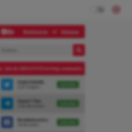
Registreren
of
Inloggen
Zoeken..
🤝 Join de GROOTSTE betting community
DailyOddsNL
Join hier
6.2k
Volgers
Expert Tips
Join hier
3.6k
abonnees
Bookiebeaters
Join hier
34.6k
leden