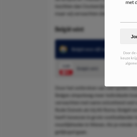
met d
bezitten dan Oostenrijk. België kreeg s
maar wij verwachten dat de Oostenrijk
België wint
Artikelen
Jo
België won vijf van de laatste ze
Door de o
keuze krij
algemen
2.60
België wint
Door het ontbreken van veel spelers bij
Belgen simpelweg meer individuele kwali
verwachten met name ontzettend veel va
Rode Duivels als bij AS Roma. België wo
heeft bewezen in grote voetballanden 
moeilijkheden in Wenen. Als je minder ri
gelijkspel gaan.