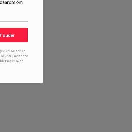
je daarom om
of ouder
ingevuld. Met deze
je akkoord met onze
 hier meer over