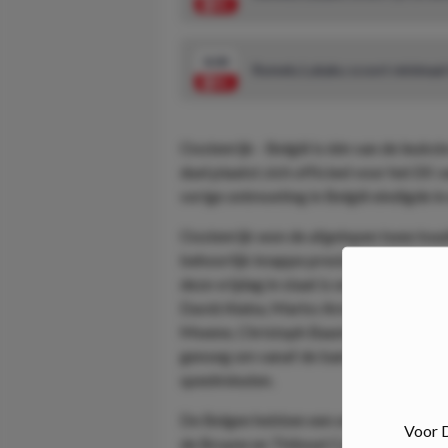
8.00
Romelu Lukaku scoort minimaal 
Oostenrijk - België is één van de leukst
duel plaatst zich officieel voor het EK
vorige ontmoeting in België eindigde in 
Oostenrijk won de afgelopen twee kwal
behoorlijk knappe prestatie is. Wij vrag
Competities
deze vrijdag in staat is om van België t
David Alaba, Marko Arnautovic, Michael
Mwene, Christoph Baumgartner en Gernot
genoeg om vanaf de bank in te vallen, 
speelminuten.
Clubs
De Belgen hebben een ontzettend sterk
Voor D
de Bruyne en Thibout Courtois lijkt het