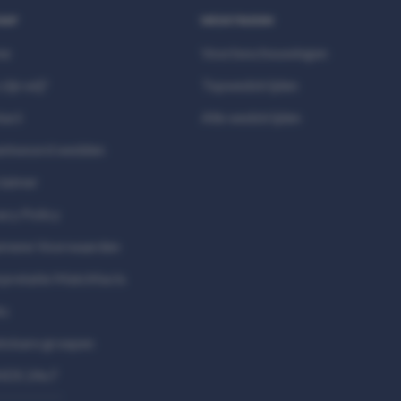
MAP
WEDSTRIJDEN
me
Voorbeschouwingen
zijn wij?
Topwedstrijden
tact
Alle wedstrijden
antwoord wedden
laimer
acy Policy
emene Voorwaarden
rpretatie Matchfacts
ks
tsbare groepen
DS 24x7