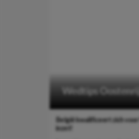
Wedtips Oostenri
België kwalificeert zich voo
inzet!