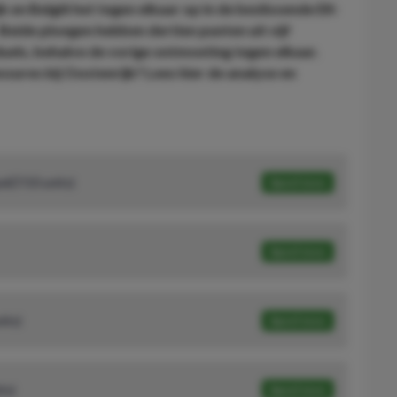
en België het tegen elkaar op in de beslissende EK-
 Beide ploegen hebben dertien punten uit vijf
duels, behalve de vorige ontmoeting tegen elkaar.
ssures bij Oostenrijk? Lees hier de analyse en
pel(7/10 units)
Speel mee
Speel mee
its)
Speel mee
ts)
Speel mee