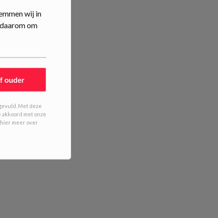
emmen wij in
je daarom om
of ouder
ingevuld. Met deze
je akkoord met onze
 hier meer over