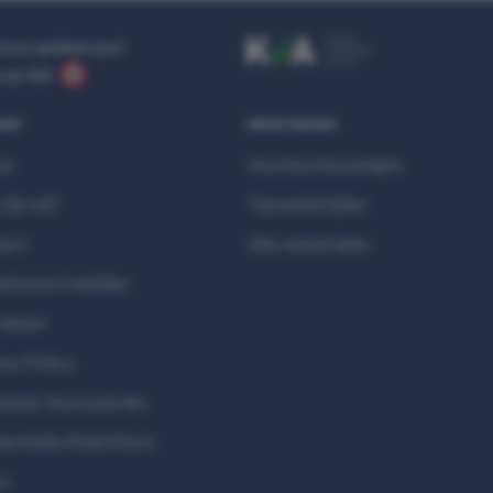
kost gokken jou?
op tijd.
MAP
WEDSTRIJDEN
me
Voorbeschouwingen
zijn wij?
Topwedstrijden
tact
Alle wedstrijden
antwoord wedden
laimer
acy Policy
emene Voorwaarden
rpretatie Matchfacts
ks