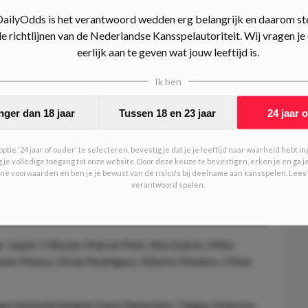
ailyOdds is het verantwoord wedden erg belangrijk en daarom st
0 ontmoetingen met Las Palmas.
e richtlijnen van de Nederlandse Kansspelautoriteit. Wij vragen 
eerlijk aan te geven wat jouw leeftijd is.
Geen resultaten
Speel mee
Ik ben
enta, komt naar Gran Canaria met de ambitie om na twee
nger dan 18 jaar
Tussen 18 en 23 jaar
24 jaar 
 keren naar de top van La Liga. De ploeg heeft een grote
 nieuwe aanwinsten, waaronder Lucien Agoume en
ptie '24 jaar of ouder' te selecteren, bevestig je dat je je leeftijd naar waarheid hebt 
de resultaten in de voorbereiding, hoopt Sevilla op een
g je volledige toegang tot onze website. Door deze keuze te bevestigen, erken je en ga 
Geen resultaten
e voorwaarden en ben je je bewust van de risico's bij deelname aan kansspelen. Lees
verantwoord spelen.
EXPERTS KANAAL MET 25% KORTING!
s
: Jasper Cillessen, Marvin Park, Alex Suarez, Mika
vier Munoz, Kirian Rodriguez, Alberto Moleiro, Oliver
jan Håskjold Nyland, Dario Benavides, Tanguy Nianzou,