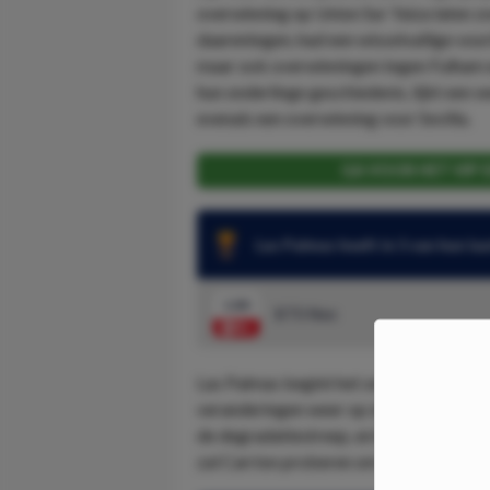
overwinning op Union Sur Yaiza laten zow
daarentegen, had een wisselvallige voo
maar ook overwinningen tegen Fulham 
hun onderlinge geschiedenis, lijkt een 
evenals een overwinning voor Sevilla.
GA VOOR HET VIP 
Las Palmas heeft in 5 van hun la
1.80
BTS Nee
Competities
Las Palmas begint het seizoen onder lei
veranderingen weer op de rails moet kri
de degradatiestreep, en hoopt dit jaar 
zal Carrion proberen om de club weg t