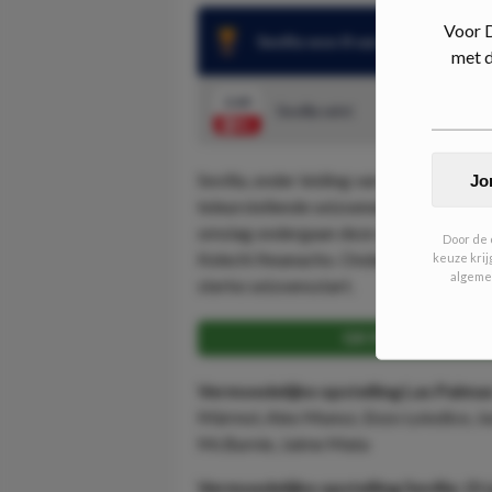
Clubs
Voor D
Sevilla won 8 van hun laatste 1
met d
2.60
Sevilla wint
Artikelen
Sevilla, onder leiding van Garcia Pimi
Jo
teleurstellende seizoenen weer terug te
omslag ondergaan deze zomer met veel
Door de o
Kelechi Iheanacho. Ondanks de wisselen
keuze krij
algemen
sterke seizoensstart.
GA VOOR HET VIP 
Vermoedelijke opstelling Las Palma
Mármol, Alex Munoz, Enzo Loiodice, Ja
McBurnie, Jaime Mata
Vermoedelijke opstelling Sevilla
: Ør