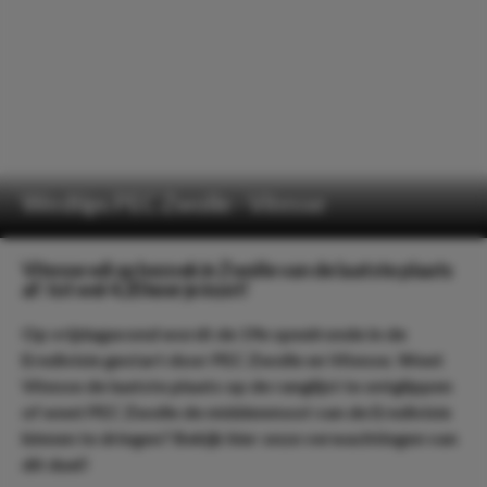
Wedtips PEC Zwolle - Vitesse
Vitesse wil op bezoek in Zwolle van de laatste plaats
af: tot wel 4.20 keer je inzet!
Op vrijdagavond wordt de 19e speelronde in de
Eredivisie gestart door PEC Zwolle en Vitesse. Weet
Vitesse de laatste plaats op de ranglijst te ontglippen
of weet PEC Zwolle de middenmoot van de Eredivisie
binnen te dringen? Bekijk hier onze verwachtingen van
dit duel!