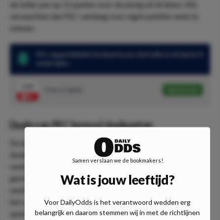
de teller pas op 12 punten voor de ploeg uit Arnhem. Wij
verwachten dat PEC vandaag voor eigen publiek weet te
winnen.
PEC zag gemiddeld 4 doelpunten per duel vallen in de laatste 8
wedstrijden
2.62
Over 2.5 goals
Speel mee
Duels van PEC bomvol doelpunten
De laatste weken zijn de duels van PEC een vaste prik voor
doelpuntenliefhebbers. Zo zag PEC Zwolle in de laatste 8
Samen verslaan we de bookmakers!
wedstrijden maar liefst 32 doelpunten vallen. Een
Wat is jouw leeftijd?
gemiddelde van 4 doelpunten (!) per wedstrijd. De laatste 3
wedstrijden stond er na 90 minuten dezelfde eindstand op
het scorebord. Tegen zowel SC Heerenveen, Ajax en AZ
Voor DailyOdds is het verantwoord wedden erg
belangrijk en daarom stemmen wij in met de richtlijnen
speelde PEC met 2-2 gelijk. Bij een overwinning vandaag