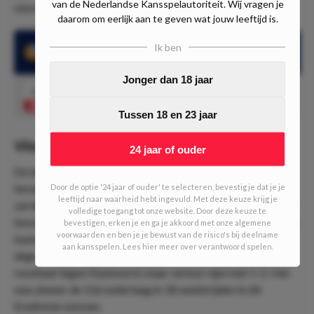
van de Nederlandse Kansspelautoriteit. Wij vragen je
stormt PEC de subtop binnen van de Eredivisie.
daarom om eerlijk aan te geven wat jouw leeftijd is.
Ik ben
Vitesse verloor 12 van de 18 speelrondes in de Eredivisie
Jonger dan 18 jaar
1.95
PEC Zwolle wint
Speel mee
Tussen 18 en 23 jaar
Vitesse verkeert in zwaar weer
24 jaar of ouder
De bezoekers uit Arnhem wisten vorig seizoen
ternauwernood nog in de Eredivisie te blijven. Dit seizoen
Door de optie '24 jaar of ouder' te selecteren, bevestig je dat je je
leeftijd naar waarheid hebt ingevuld. Met deze keuze krijg je
zal de doelstelling niet anders zijn voor de Vitessenaren. De
volledige toegang tot onze website. Door deze keuze te
bezoekers zijn de huidige hekkensluiter van de Eredivisie en
bevestigen, erken je en ga je akkoord met onze algemene
voorwaarden en ben je je bewust van de risico's bij deelname
kunnen ieder punt goed gebruiken in de strijd tegen
aan kansspelen. Lees hier meer over verantwoord spelen.
degradatie. Vitesse was afgelopen weekend dichtbij een
resultaat tegen Feyenoord, maar verloor nipt met 1-2. Het
was alweer de 12e nederlaag in 18 wedstrijden in dit
Eredivisie seizoen.