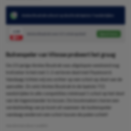
Amine Boutrah schoot op doel in de laatste 7 wedstrijden
2.00
Amine Boutrah over 0.5 schot op doel
Speel mee
Buitenspeler van Vitesse probeert het graag
De 23-jarige Amine Boutrah was afgelopen weekend nog
trefzeker in het met 1-2 verloren duel met Feyenoord.
Vandaag richten wij ons echter op een schot op doel van de
aanvaller. Zo wist Amine Boutrah in de laatste 7 (!)
wedstrijden in alle competities minimaal 1 schot op het doel
van de tegenstander te lossen. De bookmakers keren een
verdubbeling van je inzet uit wanneer de buitenspeler
vandaag wederom een schot tussen de palen schiet!
Geschreven door:
LeviDO