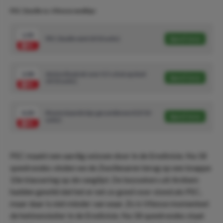
PEC Zwolle vs. Vitesse wedtips
1.95
PEC Zwolle wint (4/10 units)
Speel mee
2.00
Amine Boutrah over 0.5 schot op doel
Speel mee
(4/10 units)
4.20
Bovenstaande tips gecombineerd (3/10
Speel mee
units)
PEC maakt een aardig seizoen door in de Eredivisie. Na 18
speelrondes vinden we de Zwollenaren terug op een knappe
10e klassering op de ranglijst. De bezoekers uit Arnhem
hadden gewild dat het er net zo goed voor stond als PEC,
maar daar is niet minder van waar. Zo is Vitesse momenteel
de hekkensluiter in de Eredivisie. Na 18 speelrondes staat