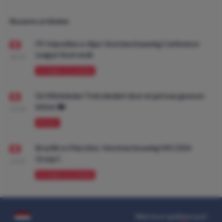
Recente artikelen
FK Vojvodina vs Ajax: Voorbeschouwing Conference
League Voorronde
08:00
VOORBESCHOUWING
De Wimbledon Trein dendert door en juni was gewoon
lekker. 🚂
09:00
PROMO
Brazilië vs Marokko: Voorbeschouwing WK 2026
Groep C
10:00
VOORBESCHOUWING
Wat kost gokken jou?