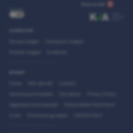
Stop op tijd.
uit
COMPETITIES
Europa League
Champions League
Premier League
Eredivisie
SITEMAP
Home
Wie zijn wij?
Contact
Verantwoord wedden
Disclaimer
Privacy Policy
Algemene Voorwaarden
Interpretatie Matchfacts
Cruks
Kwetsbare groepen
HANDS 24x7