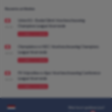
Recente artikelen
Union SG - Bodø/Glimt: Voorbeschouwing
Champions League Voorronde
08:00
VOORBESCHOUWING
Olympiakos vs NEC: Voorbeschouwing Champions
League Voorronde
08:00
VOORBESCHOUWING
FK Vojvodina vs Ajax: Voorbeschouwing Conference
League Voorronde
08:00
VOORBESCHOUWING
Wat kost gokken jou?