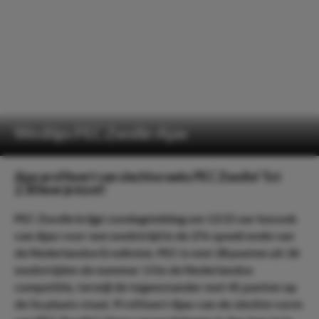
Wedtips PEC Zwolle-Ajax
Ajax profiteert van slechte reeks PEC Zwolle! Tot
2.30 keer je inzet!
PEC Zwolle krijgt zondagmiddag om 12:15 uur bezoek
van Ajax voor een wedstrijd in de 27e speelronde van
de Nederlandse Eredivisie. PEC is met 28 punten uit 26
wedstrijden de nummer 13 in de Nederlandse
competitie, terwijl de tegenstander met 41 punten op
de 5e plaats staat. Profiteert Ajax van de slechte vorm