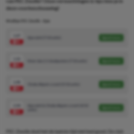
van PEC Zwolle? Onze verwachtingen & tips lees je in
deze voorbeschouwing!
Wedtips PEC Zwolle - Ajax
1.67
Ajax wint (7/10 units)
Speel mee
1.52
Meer dan 2.5 doelpunten (7/10 units)
Speel mee
1.94
Chuba Akpom scoort (5/10 units)
Speel mee
2.30
Ajax wint & Chuba Akpom scoort (4/10
Speel mee
units)
PEC Zwolle doet het de laatste tijd niet heel goed. De club