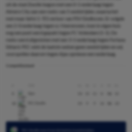
uit de stad Zwolle begon met een 0-1 nederlaag tegen
Almere City aan een reeks van 5 wedstrijden, waarna het
met maar liefst 1-7(!) verloor van PSV Eindhoven. Er volgde
een 2-0 nederlaag tegen sc Heerenveen, toen in eigen huis
nog een punt werd gepakt tegen FC Volendam (1-1). De
reeks werd afgesloten met een 3-1 nederlaag tegen Fortuna
Sittard. PEC wint de laatste weken geen wedstrijden en wij
voorspellen daarom tegen Ajax opnieuw een nederlaag.
Competitiestand
Club
#
Gs
W
G
V
Pt
Ds
Ajax
5
34
15
11
8
56
13
PEC Zwolle
12
34
9
9
16
36
-22
PEC Zwolle won 0 van de laatste 6 wedstrijden