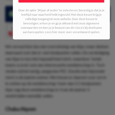
Door de optie '24 jaar of ouder' te selecteren, bevestig je dat je je
Meer dan 2.5 doelpunten in 3 van de laatste 3 wedstrijden van
leeftijd naar waarheid hebt ingevuld. Met deze keuze krijg je
Ajax
volledige toegang tot onze website. Door deze keuze te
bevestigen, erken je en ga je akkoord met onze algemene
voorwaarden en ben je je bewust van de risico's bij deelname
1.52
Meer dan 2.5 doelpunten
Speel mee
aan kansspelen. Lees hier meer over verantwoord spelen.
We verwachten dus een overwinning van Ajax, maar denken
daarnaast ook dat er veel doelpunten vallen. De verdediging
van Ajax is nou niet bepaald heel sterk, waardoor ‘beide
teams scoren’ ook een interessante weddenschap is. Toch
vinden wij het lastig, aangezien PEC Zwolle niet bijzonder
sterk is de laatste weken. We kiezen er daarom voor om in
te zetten op de weddenschap ‘meer dan 2.5 doelpunten’.
Ajax zag deze weddenschap in 3 van de laatste 3
wedstrijden namelijk vallen.
Chuba Akpom