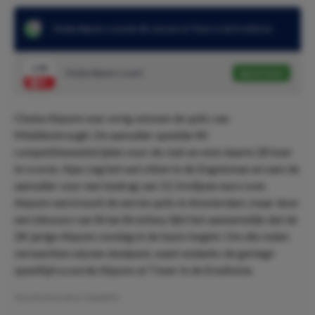
Chuba Akpom scoorde dit seizoen al 7 keer in de Eredivisie
1.94
Chuba Akpom scoort
Speel mee
Chuba Akpom was vorig seizoen de spits van
Middlesbrough. De aanvaller speelde 40
competitiewedstrijden voor de club en wist daarin 28 keer
te scoren. Ajax zag het wel zitten in de Engelsman en nam de
aanvaller voor een bedrag van 12,3 miljoen euro over.
Akpom werd nooit de eerste spits in Amsterdam, maar door
een blessure van Brian Brobbey lijkt het aannemelijk dat de
28-jarige Akpom zondag in de basis begint. Om die reden
verwachten wij een doelpunt, want ondanks de geringe
speeltijd scoorde Akpom al 7 keer in de Eredivisie.
Geschreven door:
DaanDO