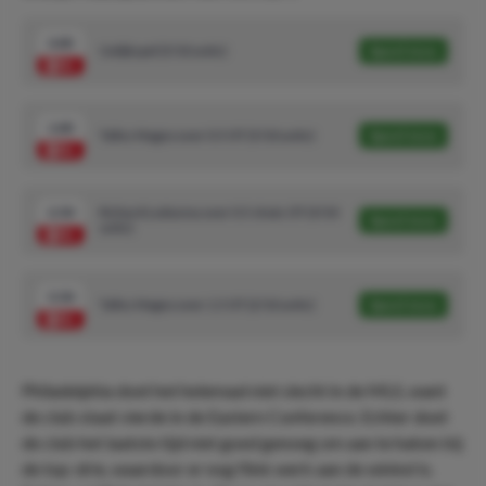
3.85
Gelijkspel (5/10 units)
Speel mee
1.83
Talles Magno over 0.5 OT (5/10 units)
Speel mee
2.50
Richard Ledezma over 0.5 shots OT (3/10
Speel mee
units)
5.50
Talles Magno over 1.5 OT (2/10 units)
Speel mee
Philadelphia doet het helemaal niet slecht in de MLS, want
de club staat vierde in de Eastern Conference. Echter doet
de club het laatste tijd niet goed genoeg om aan te haken bij
de top-drie, waardoor er nog flink werk aan de winkel is.