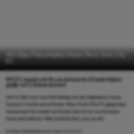
Wedtips Philadelphia Union-New York City
FC
NYCFC speelt ook 9e van de laatste 10 wedstrijden
gelijk: tot 5.50 keer je inzet!
Het is tijd voor een herhaling van de afgelopen twee
Eastern Conference Finals. New York City FC ging daar
tweemaal ten onder en hoopt dat nu te voorkomen.
Gaat dat lukken? Wij zochten het voor je uit!
Wedtips Philadelphia Union-New York City FC