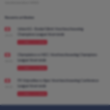
Geschreven door:
VPDO
Recente artikelen
Union SG - Bodø/Glimt: Voorbeschouwing
Champions League Voorronde
08:00
VOORBESCHOUWING
Olympiakos vs NEC: Voorbeschouwing Champions
League Voorronde
08:00
VOORBESCHOUWING
FK Vojvodina vs Ajax: Voorbeschouwing Conference
League Voorronde
08:00
VOORBESCHOUWING