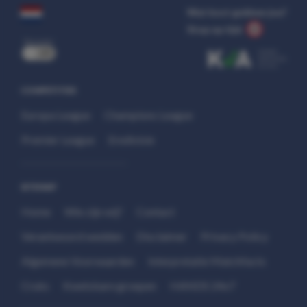
Wat kost gokken jou?
Stop op tijd.
uit
COMPETITIES
Europa League
Champions League
Premier League
Eredivisie
SITEMAP
Home
Wie zijn wij?
Contact
Verantwoord wedden
Disclaimer
Privacy Policy
Algemene Voorwaarden
Interpretatie Matchfacts
Cruks
Kwetsbare groepen
HANDS 24x7