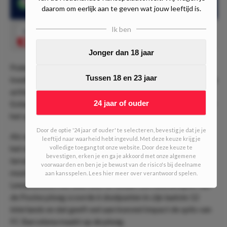
Robert Lewandowski scoorde in 5 van de laatste 12 interlands
daarom om eerlijk aan te geven wat jouw leeftijd is.
Ik ben
1.57
Robert Lewandowski scoort
Speel mee
Jonger dan 18 jaar
Polen stond oorspronkelijk in Groep E tijdens de EK-
Tussen 18 en 23 jaar
kwalificatiewedstrijden, maar eindigde verrassend als derde
achter Albanië en Tsjechië. Nu nemen ze het op tegen
24 jaar of ouder
Estland in de halve finale van de play-offs, terwijl de winnaar
het opneemt tegen Wales of Finland.
Door de optie '24 jaar of ouder' te selecteren, bevestig je dat je je
Als we kijken naar de recente interlands van Polen, dan was
leeftijd naar waarheid hebt ingevuld. Met deze keuze krijg je
het niet best. Tegen Moldavië werd niet eens gewonnen,
volledige toegang tot onze website. Door deze keuze te
bevestigen, erken je en ga je akkoord met onze algemene
terwijl het land het ook tegen de Faroereilanden behoorlijk
voorwaarden en ben je je bewust van de risico's bij deelname
moeilijk had. Het leek vooral een kwestie van of Robert
aan kansspelen. Lees hier meer over verantwoord spelen.
Lewandowski het doel wist te vinden. De centrumspits van
de Poolse ploeg scoorde 6 doelpunten in zijn laatste 12
interlands en dat geeft wel aan hoeveel impact de spits van
FC Barcelona maakt op de ploeg.