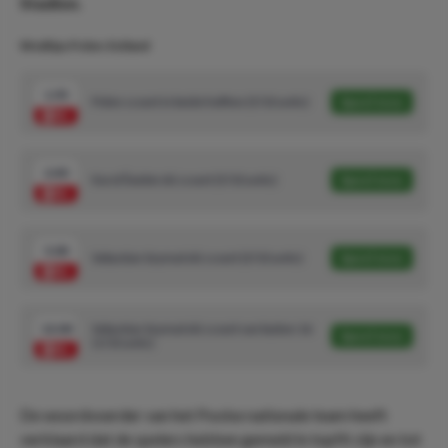
Stadion.
Wedtips Polen-Estland
1.93
Polen scoort in beide helften (5/10 units)
Speel mee
2.40
Karol Świderski scoort (5/10 units)
Speel mee
5.00
Sebastian Szymański scoort (3/10 units)
Speel mee
13.00
Sebastian Szymański scoort van buiten 16
Speel mee
(1/10 units)
De woordvoerder van het Poolse nationale team heeft
verklaard dat de spelers hebben gemeld in topfit zijn en tot