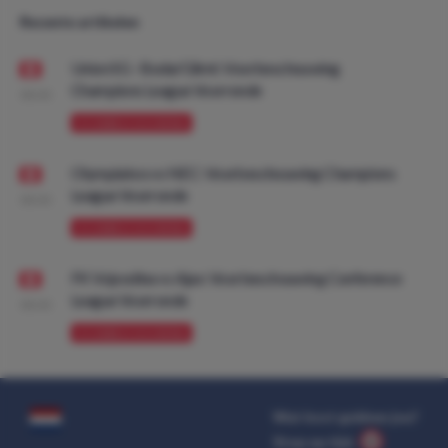
Recente artikelen
Union SG - Bodø/Glimt: Voorbeschouwing
Champions League Voorronde
08:00
VOORBESCHOUWING
Olympiakos vs NEC: Voorbeschouwing Champions
League Voorronde
08:00
VOORBESCHOUWING
FK Vojvodina vs Ajax: Voorbeschouwing Conference
League Voorronde
08:00
VOORBESCHOUWING
Wat kost gokken jou?
Stop op tijd.