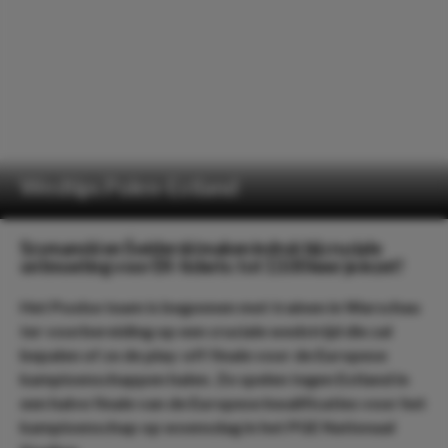
Wedtips Polen-Estland
Szymanski en Świderski maken indruk bij cruciale
ontmoeting voor EK-tickets: tot 13.00 keer je inzet!
Het Poolse team is begonnen met trainen in Warschau
ter voorbereiding op een cruciale wedstrijd die zal
bepalen of ze de play-off finale voor de Europese
kampioenschappen halen. Ze spelen tegen Estland in
een halve finale van de Europese kwalificaties voor het
kampioenschap op woensdag in het PGE Nationaal