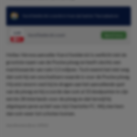
Karol Swiderski scoorde in 4 van zijn laatste 7 basisplaatsen
2.40
Karol Świderski scoort
Speel mee
Hellas-Verona aanvaller Karol Swiderski is wellicht niet de
grootste naam van de Poolse ploeg en heeft slechts een
marktwaarde van ruim 5,5 miljoen. Toch neemt het niet weg
dat ook hij ven onschatbare waarde is voor de Poolse ploeg.
Hij wist enorm veel bij te dragen aan het aanvallende spel
van de ploeg en hij scoorde dan ook al 10 doelpunten in zijn
eerste 28 interlands voor de ploeg en dat terwijl hij
afgelopen jaren actief was bij Charlotte FC. Wij zien hem
dan ook weer tot schoten komen.
Geschreven door:
VPDO