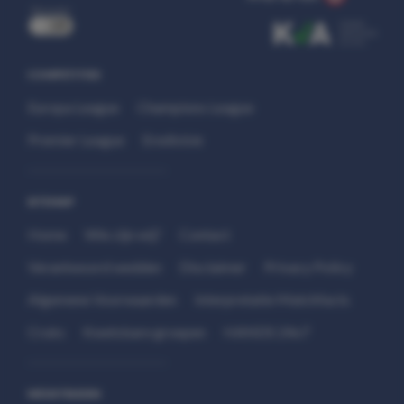
uit
COMPETITIES
Europa League
Champions League
Premier League
Eredivisie
SITEMAP
Home
Wie zijn wij?
Contact
Verantwoord wedden
Disclaimer
Privacy Policy
Algemene Voorwaarden
Interpretatie Matchfacts
Cruks
Kwetsbare groepen
HANDS 24x7
WEDSTRIJDEN