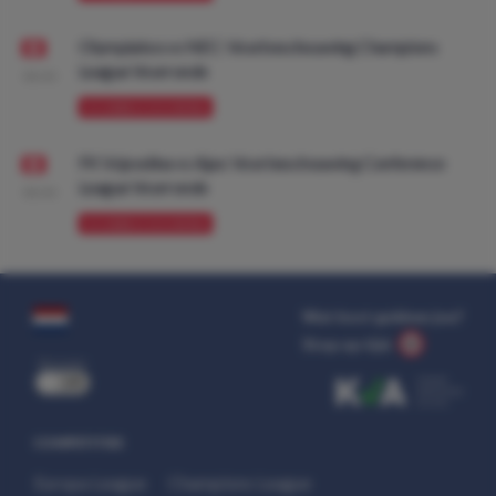
Olympiakos vs NEC: Voorbeschouwing Champions
League Voorronde
08:00
VOORBESCHOUWING
FK Vojvodina vs Ajax: Voorbeschouwing Conference
League Voorronde
08:00
VOORBESCHOUWING
Wat kost gokken jou?
Stop op tijd.
uit
COMPETITIES
Europa League
Champions League