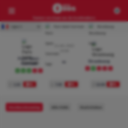
Samen verslaan we de bookmakers
Ligue 1
Paris Saint-Germain
-
Strasbourg
Competities
Geen resultaten
21 okt. 2023
15:00
Clubs
Paris Saint-
Strasbourg
vs
Germain
Geen resultaten
L
W
L
L
L
W
W
W
L
L
Artikelen
Geen resultaten
1
1.22
x
7.05
2
13.00
Voorbeschouwing
Alle Odds
Statistieken