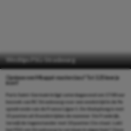
Wedtips PSG-Strasbourg
Opnieuw een Mbappé-masterclass? Tot 3.25 keer je
inzet!
Paris Saint-Germain krijgt zaterdagavond om 17:00 uur
bezoek van RC Strasbourg voor een wedstrijd in de 9e
speelronde van de Franse Ligue 1. De thuisploeg is met
15 punten uit 8 wedstrijden de nummer 3 in Frankrijk,
terwijl de tegenstander met 10 punten 11e staat. Lukt
het PSG om Strasbourg te verslaan in eigen huis? Onze