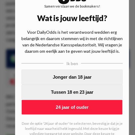
punten, wil hun titel verdedigen. Met een sterke aanval en
Samen verslaan we de bookmakers!
een solide thuisreeks hebben ze goede kansen om het
Wat is jouw leeftijd?
seizoen winnend te beginnen. Ondanks defensieve
problemen in de wedstrijd tegen Feyenoord, blijft hun
aanval formidabel met spelers zoals Luuk de Jong en Noa
Voor DailyOdds is het verantwoord wedden erg
belangrijk en daarom stemmen wij in met de richtlijnen
Lang.
van de Nederlandse Kansspelautoriteit. Wij vragen je
daarom om eerlijk aan te geven wat jouw leeftijd is.
RKC Waalwijk begon slechts één van hun laatste twaalf
seizoenen met een overwinning.
Ik ben
1.70
Jonger dan 18 jaar
BTS Nee
Speel mee
Tussen 18 en 23 jaar
RKC Waalwijk hoopt op een beter seizoen na een moeilijke
periode. Ze hebben hun selectie versterkt met spelers zoals
24 jaar of ouder
Oskar Zawada, die in de voorbereiding goed presteerde.
Desondanks blijft PSV de favoriet in dit duel, gezien hun
Door de optie '24 jaar of ouder' te selecteren, bevestig je dat je je
recente prestaties en de sterke thuisreeks.
leeftijd naar waarheid hebt ingevuld. Met deze keuze krijg je
volledige toegang tot onze website. Door deze keuze te