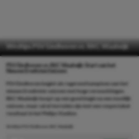
Wedtips PSV Eindhoven vs. RKC Waalwijk
PSV Eindhoven vs. RKC Waalwijk: Start van het
Nieuwe Eredivisie Seizoen
PSV Eindhoven begint als regerend kampioen aan het
nieuwe Eredivisie-seizoen met hoge verwachtingen.
RKC Waalwijk hoopt op een goed begin na een moeilijk
seizoen, maar zal al tevreden zijn met een respectabel
resultaat in het Philips Stadion.
Wedtips PSV Eindhoven-RKC Waalwijk