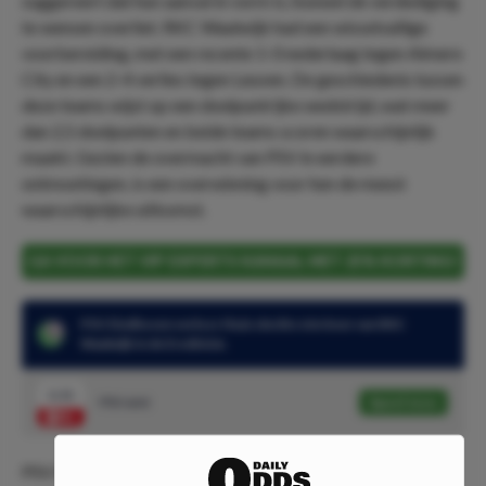
suggereert dat hun aanval in vorm is, hoewel de verdediging
te wensen overliet. RKC Waalwijk had een wisselvallige
voorbereiding, met een recente 1-0 nederlaag tegen Almere
City en een 2-4 verlies tegen Leuven. De geschiedenis tussen
deze teams wijst op een doelpuntrijke wedstrijd, wat meer
dan 2,5 doelpunten en beide teams scoren waarschijnlijk
maakt. Gezien de overmacht van PSV in eerdere
ontmoetingen, is een overwinning voor hen de meest
waarschijnlijke uitkomst.
GA VOOR HET VIP EXPERTS KANAAL MET 25% KORTING!
PSV Eindhoven verloor thuis slechts één keer van RKC
Waalwijk in de Eredivisie.
1.11
PSV wint
Speel mee
PSV Eindhoven, dat vorig seizoen kampioen werd met 91