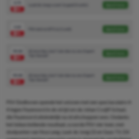
3.75
Luuk de Jong scoort 1e goal (3 units)
Speel mee
2.62
PSV wint en BTS Ja (1 unit)
Speel mee
99.00
Al onze tips zien? Join dan nu ons Expert
Speel mee
Tips-kanaal!
99.00
Al onze tips zien? Join dan nu ons Expert
Speel mee
Tips-kanaal!
PSV Eindhoven opende het seizoen met een spectaculaire 4-
4 tegen Feyenoord in de strijd om de Johan Cruijff Schaal,
die Feyenoord uiteindelijk na strafschoppen won. Ondanks
het teleurstellende resultaat, scoorde PSV vier keer, met
doelpunten van Noa Lang, Luuk de Jong (2) en Guus Til. Dit