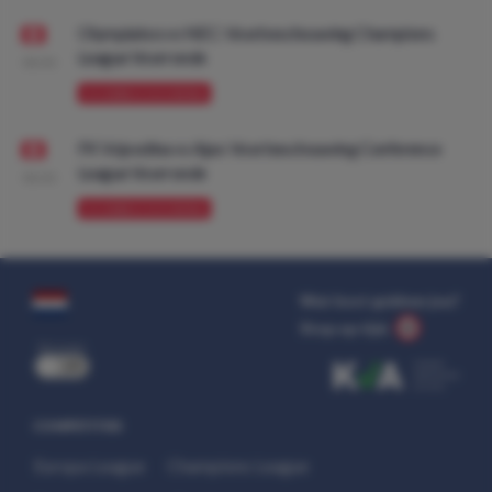
Olympiakos vs NEC: Voorbeschouwing Champions
League Voorronde
08:00
VOORBESCHOUWING
FK Vojvodina vs Ajax: Voorbeschouwing Conference
League Voorronde
08:00
VOORBESCHOUWING
Wat kost gokken jou?
Stop op tijd.
uit
COMPETITIES
Europa League
Champions League