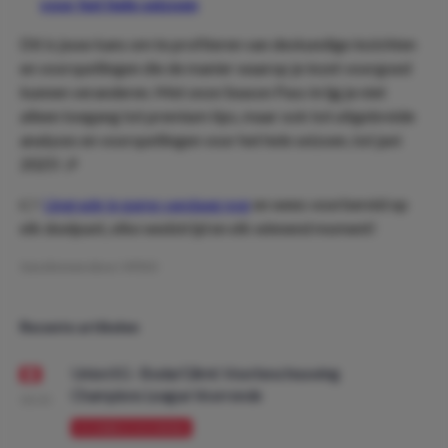
voor het hele seizoen
Dit is jouw kans om te profiteren van deskundige inzichten
en voorspellingen die de manier waarop je inzet voorgoed
kunnen veranderen. Met onze Season Pass krijg je niet
alleen toegang tot premium tips, maar ook tot uitgebreide
analyses en voorspellingen voor het hele seizoen, tot juni
2025! 🎉
👉
Upgrade je game vandaag nog
en wees voorbereid op
elk doelpunt, elke wedstrijd en elk winnend moment!
Geschreven door:
VPDO
Recente artikelen
Union SG - Bodø/Glimt: Voorbeschouwing
Champions League Voorronde
08:00
VOORBESCHOUWING