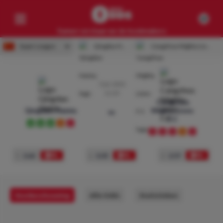
Samen verslaan we de bookmakers
Super League
Qingdao Hainiu
-
Cangzhou Mighty Lions F.C
Competities
Geen resultaten
7 jul. 2023
11:35
Clubs
Cangzhou
Qingdao Hainiu
Mighty Lions
vs
Geen resultaten
F.C
W
W
W
D
L
Artikelen
L
L
L
D
L
Geen resultaten
1
2.62
x
3.35
2
2.57
Voorbeschouwing
Alle Odds
Statistieken