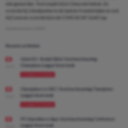
niet geworden. Toch maakt hij in China wel indruk. Zo
scoorde hij 3 doelpunten in de laatste 4 wedstrijden en ook
bij Curacao scoorde hij in de CONCACAF Gold Cup.
Geschreven door:
VPDO
Recente artikelen
Union SG - Bodø/Glimt: Voorbeschouwing
Champions League Voorronde
08:00
VOORBESCHOUWING
Olympiakos vs NEC: Voorbeschouwing Champions
League Voorronde
08:00
VOORBESCHOUWING
FK Vojvodina vs Ajax: Voorbeschouwing Conference
League Voorronde
08:00