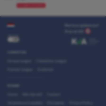
VOORBESCHOUWING
Wat kost gokken jou?
Stop op tijd.
uit
COMPETITIES
Europa League
Champions League
Premier League
Eredivisie
SITEMAP
Home
Wie zijn wij?
Contact
Verantwoord wedden
Disclaimer
Privacy Policy