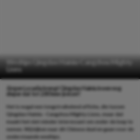
Wedtips Qingdao Hainiu-Cangzhou Mighty
Lions
Jürgen Locadia brengt Qingdao Hainiu in een nog
dieper dal: tot 2.80 keer je inzet!
Het is nogal een tongstruikelend affiche, die tussen
Qingdao Hainiu - Cangzhou Mighty Lions, maar dat
maakt het niet minder interessant om onder de loep te
nemen. Wij kijken naar dit Chinese duel en gaan voor de
onderstaande wedtips.