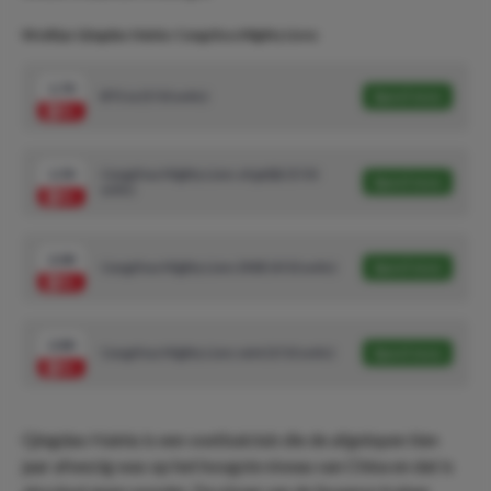
Wedtips Qingdao Hainiu-Cangzhou Mighty Lions
1.70
BTS Ja (5/10 units)
Speel mee
1.50
Cangzhou Mighty Lions of gelijk (5/10
Speel mee
units)
2.00
Cangzhou Mighty Lions DNB (4/10 units)
Speel mee
2.80
Cangzhou Mighty Lions wint (3/10 units)
Speel mee
Qingdao Hainiu is een voetbalclub die de afgelopen tien
jaar afwezig was op het hoogste niveau van China en dat is