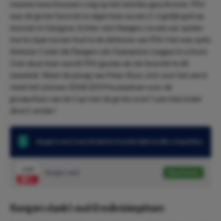
meeste toeschouwers nog op het netvlies geschreven. PSV
was de grote favoriet in eigen huis na een 2-2 gelijkspel op
bezoek in Glasgow. Echter wist Rangers na een uur spelen
toe te slaan na een fout in de defensie van PSV. Het was spits
Antonio Colak die Rangers de Champions League in schoot.
Ook deze keer wordt PSV gezien als de favoriet in dit
tweeluik. Weet de ploeg van Peter Bosz zich voor het eerst
sinds het seizoen 2018/2019 te plaatsen voor de
groepsfase van de Cup met de grote oren? Lees hieronder
direct verder!
Rangers won 3 van de laatste 4 wedstrijden in alle competities
2.60
Rangers wint
Speel mee
Rangers dankt oud-Eredivisiespitsen