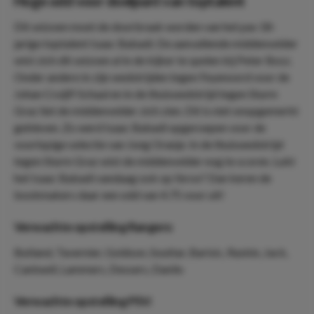
Hoge odd voor doelpunt van toptalent
Dit seizoen moet de doorbraak worden van het pas 18-
jarige toptalent Isaac Babadi. De aanvallende middenvelder
wist zich dit seizoen al in de kijker te spelen bij Peter Bosz.
Onder andere in zijn wedstrijden tegen Feyenoord voor de
Johan Cruijff Schaal en in de thuiswedstrijd tegen Sturm
Graz liet de middenvelder zich zien. Dit is niet onopgemerkt
gebleven. Zo werd Isaac Babadi opgeroepen voor de
voorlopige selectie van Jong Oranje. In de thuiswedstrijd
tegen Sturm Graz wist de middenvelder nog te scoren. Lukt
het Isaac Babadi vandaag ook op Ibrox? Dan keren de
bookmakers daar een odd van 4.75 voor uit!
Verwachte opstelling Rangers:
Butland, Tavernier, Goldson, Souttar, Barisic, Raskin, Jack,
Cantwell, Lammers, Dessers, Danilo
Verwachte opstelling PSV: