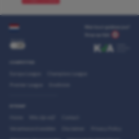
VOORBESCHOUWING
Wat kost gokken jou?
Stop op tijd.
uit
COMPETITIES
Europa League
Champions League
Premier League
Eredivisie
SITEMAP
Home
Wie zijn wij?
Contact
Verantwoord wedden
Disclaimer
Privacy Policy