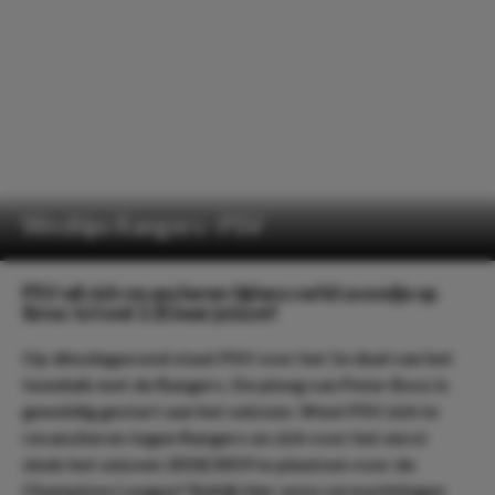
Wedtips Rangers - PSV
PSV wil zich revancheren tijdens verhit avondje op
Ibrox: tot wel 3.35 keer je inzet!
Op dinsdagavond staat PSV voor het 1e duel van het
tweeluik met de Rangers. De ploeg van Peter Bosz is
geweldig gestart aan het seizoen. Weet PSV zich te
revancheren tegen Rangers en zich voor het eerst
sinds het seizoen 2018/2019 te plaatsen voor de
Champions League? Bekijk hier onze verwachtingen