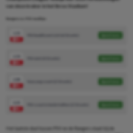
van deze kraker in het Ibrox Stadium!
Rangers vs. PSV wedtips
1.52
PSV kwalificeert zich (6/10 units)
Speel mee
2.50
PSV wint (4/10 units)
Speel mee
2.88
Noa Lang scoort (2/10 units)
Speel mee
3.35
PSV scoort in beide helften (2/10 units)
Speel mee
Het laatste duel tussen PSV en de Rangers staat bij de