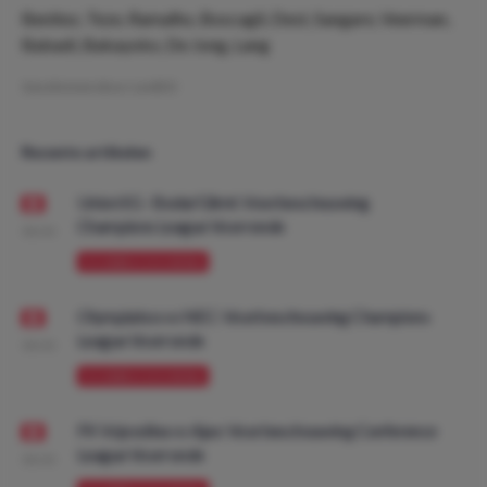
Benitez, Teze, Ramalho, Boscagli, Dest, Sangare, Veerman,
Babadi, Bakayoko, De Jong, Lang
Geschreven door:
LeviDO
Recente artikelen
Union SG - Bodø/Glimt: Voorbeschouwing
Champions League Voorronde
08:00
VOORBESCHOUWING
Olympiakos vs NEC: Voorbeschouwing Champions
League Voorronde
08:00
VOORBESCHOUWING
FK Vojvodina vs Ajax: Voorbeschouwing Conference
League Voorronde
08:00