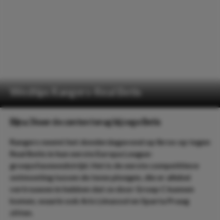
Wedtips Rangers-Real Betis
Bijna 3 keer de centen terug bij zege Betis
Rangers neemt het donderdagavond op Ibrox op tegen
Real Betis in hun eerste Europa League-
groepsfasewedstrijd. Het is de eerste competitieve
ontmoeting tussen de twee ploegen, die er allebei
vertrouwen in hebben dat ze door Groep C kunnen
komen, waarin ook Aris Limassol en Sparta Praag
zitten.