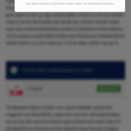
tegengoal in de twee wedstrijden met PSV. De mannen van
aan kansspelen. Lees hier meer over verantwoord spelen.
Manuel Pellegrini hebben dit seizoen al 10 goals tegen
gekregen in vijf La Liga-wedstrijden en het is ook de moeite
waard om te vermelden dat de groen-witten slechts twee
keer een schone lei hebben weten te bewaren in hun laatste
10 Europese wedstrijden buiten hun thuisbasis Andalusië.De
beide teams scoren staat op 1.72 en daar zetten we op in.
3 van de 5 duels van Betis kende de +2.5 goals
1.91
+2.5 goals
Speel mee
Doelpunten lijken echter ook waarschijnlijk vanuit het
oogpunt van Real Betis, want drie van hun vijf wedstrijden
tot nu toe dit seizoen hebben geresulteerd in meer dan 2,5
doelpunten en hoewel ze hun laatste twee Europa League