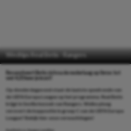
Wedtips Real Betis - Rangers
Revancheert Betis zich na de nederlaag op Ibrox: tot
wel 4.20 keer je inzet!
Op donderdagavond staat de laatste speelronde van
de UEFA Europa League op het programma. Real Betis
krijgt in Sevilla bezoek van Rangers. Welke ploeg
verovert de koppositie in groep C van de UEFA Europa
League? Bekijk hier onze verwachtingen!
Real Betis vs. Rangers wedtips