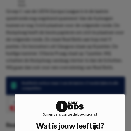
Groep C van de UEFA Europa League is in de laatste
speelronde nog ongekend spannend. Van de 4 ploegen
kunnen er nog 3 zich plaatsen voor de volgende ronde. De
thuisploeg heeft de beste papieren om zich te plaatsen voor
de volgende ronde. Zo staat Real Betis aan kop met 9
punten. De bezoekers uit Glasgow staan op 8 punten. De
huidige nummer 3 Slavia Praag staat op 7 punten. Wij
schatten de thuisploeg vandaag sterker in dan de Schotten.
Wij gaan dan ook voor een overwinning van Real Betis.
Real Betis verloor maar 1 van de laatste 17 wedstrijden in alle
competities
1.20
Real Betis wint of gelijkspel
Speel mee
Samen verslaan we de bookmakers!
Wat is jouw leeftijd?
Real Betis wil profiteren van aardige reeks