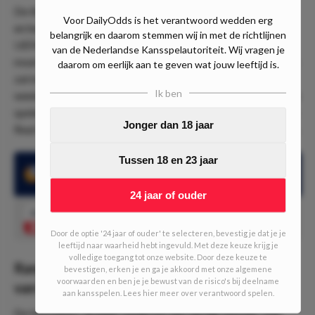
De thuisploeg uit Sevilla staat er het beste voor in groep C
Voor DailyOdds is het verantwoord wedden erg
en heeft aan een punt al genoeg voor overwintering in de
belangrijk en daarom stemmen wij in met de richtlijnen
UEFA Europa League. Om zeker te zijn van de 1e plaats
van de Nederlandse Kansspelautoriteit. Wij vragen je
moet Real Betis echter weten te winnen vandaag. Real Betis
daarom om eerlijk aan te geven wat jouw leeftijd is.
zal moed willen putten uit het resultaat van afgelopen
Ik ben
weekend. Toen wist Real Betis in eigen huis met 1-1 gelijk te
spelen tegen topploeg Real Betis. Door het gelijke spel wist
Jonger dan 18 jaar
Real Betis de aansluiting bij de subtop van La Liga te vinden.
Tussen 18 en 23 jaar
Rangers won op Ibrox met 1-0 van Real Betis
24 jaar of ouder
4.90
Rangers wint
Speel mee
Door de optie '24 jaar of ouder' te selecteren, bevestig je dat je je
leeftijd naar waarheid hebt ingevuld. Met deze keuze krijg je
volledige toegang tot onze website. Door deze keuze te
Rangers hoopt net als in eigen huis te winnen
bevestigen, erken je en ga je akkoord met onze algemene
voorwaarden en ben je je bewust van de risico's bij deelname
van Betis
aan kansspelen. Lees hier meer over verantwoord spelen.
De bezoekers draaien wederom een aardig seizoen. Het