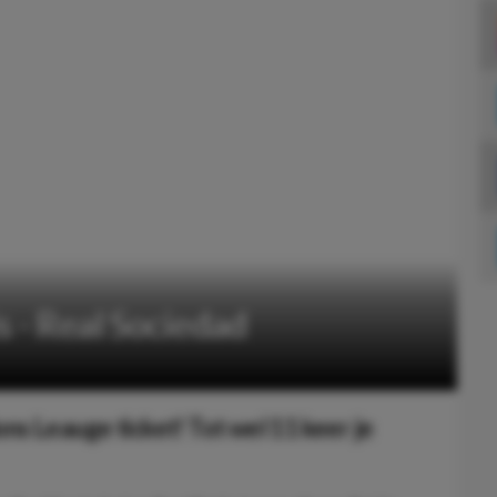
s - Real Sociedad
ons Leauge ticket! Tot wel 11 keer je