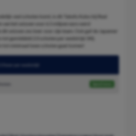
delijk veel schoten komt, is dit Takefu Kubo bij Real
n van het seizoen voor 6.5 miljoen euro werd
dit seizoen zes keer voor zijn team. Ook gaf de Japanner
o tot gemiddeld 2.0 schoten per wedstrijd. Wij
m tot minimaal twee schoten gaat komen!
0 keer per wedstrijd
choten
Speel mee
odø/Glimt: Voorbeschouwing Champions League Voorronde