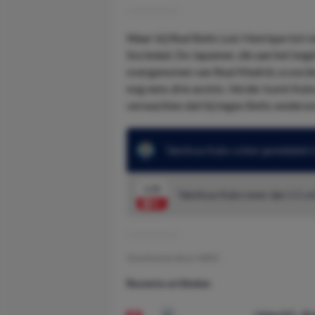
Waar bij Real Betis Luiz Henrique tot re
Sociedad. De Japanner, die aan het begi
overgenomen van Real Madrid, scoorde 
nog eens drie assists. Verder komt Kub
verwachten dat hij tegen Betis wedero
Takefusa Kubo schiet gemiddeld 2.
1.53
Takefusa Kubo meer dan 1.5 s
Geschreven door:
MDO
Recente artikelen
Union SG - B