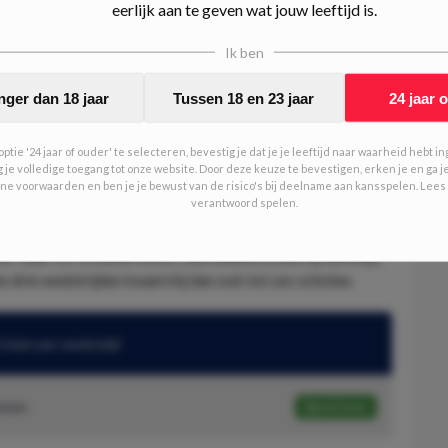
atste 4 competitiewedstrijden
eerlijk aan te geven wat jouw leeftijd is.
Geen resultaten
Ik ben
Speel mee
nger dan 18 jaar
Tussen 18 en 23 jaar
24 jaar 
ptie '24 jaar of ouder' te selecteren, bevestig je dat je je leeftijd naar waarheid hebt 
 begon tijdens het huidige seizoen achttien keer in de
g je volledige toegang tot onze website. Door deze keuze te bevestigen, erken je en ga 
Geen resultaten
rini. Verder kwam hij nog negen keer als invaller binnen
e voorwaarden en ben je je bewust van de risico's bij deelname aan kansspelen. Lees
verantwoord spelen.
rijden was de Braziliaan van groot belang voor Betis. Hij
en Osasuna als tegen Espanyol een assist te geven. Wat
ief vaak tot schieten komt. Gemiddeld schiet hij namelijk
te drie wedstrijden kwam hij dan ook tot zes schoten.
5 keer per wedstrijd
hoten
Speel mee