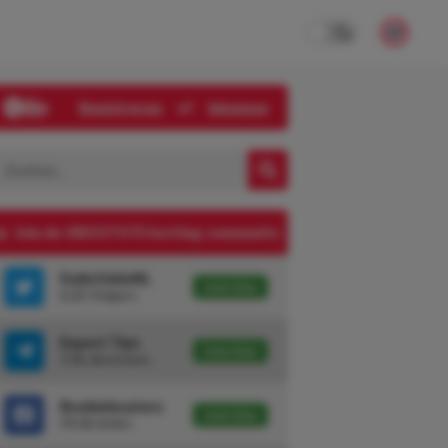
Registreren
of
Inloggen
Zoeken..
🤝 Join de GROOTSTE betting community
DailyOddsNL
Join hier
6.2k
Volgers
Expert Tips
Join hier
3.6k
abonnees
Bookiebeaters
Join hier
34.6k
leden