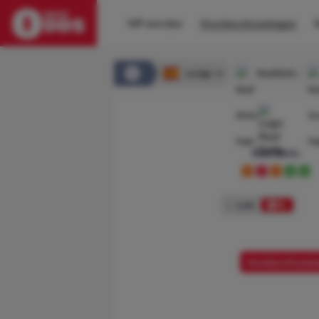
VIP worden
Voorbeschouwingen
S
La Liga
Real Betis
-
Real Betis
D
L
D
W
W
1
2.90
Voorbeschouwi