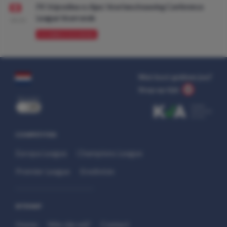
FK Vojvodina vs Ajax: Voorbeschouwing Conference
League Voorronde
08:00
VOORBESCHOUWING
Wat kost gokken jou?
Stop op tijd.
uit
COMPETITIES
Europa League
Champions League
Premier League
Eredivisie
SITEMAP
Home
Wie zijn wij?
Contact