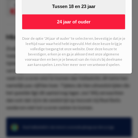
1.60
Tussen 18 en 23 jaar
Real Betis wint
Speel mee
24 jaar of ouder
Minst scorende ploeg
Door de optie '24 jaar of ouder' te selecteren, bevestig je dat je je
leeftijd naar waarheid hebt ingevuld. Met deze keuze krijg je
Zoals in de vorige alinea is terug te lezen heeft Real
volledige toegang tot onze website. Door deze keuze te
bevestigen, erken je en ga je akkoord met onze algemene
Valladolid grote moeite met het behalen van resultaten
voorwaarden en ben je je bewust van de risico's bij deelname
tijdens uitwedstrijden. Dit komt vooral door het scorende
aan kansspelen. Lees hier meer over verantwoord spelen.
vermogen. In de competitie is er geen enkel team dat minder
vaak tot scoren wist te komen dan Valladolid, dit lukte hen
namelijk pas vijftien keer. Tijdens de tien uitwedstrijden die
het speelde ligt dit aantal nog lager, zes! Wij verwachten
dan ook dat zij in de wedstrijd op bezoek bij Real Betis
wederom niet tot scoren weten te komen.
Real Valladolid is de minst scorende ploeg van de La Liga