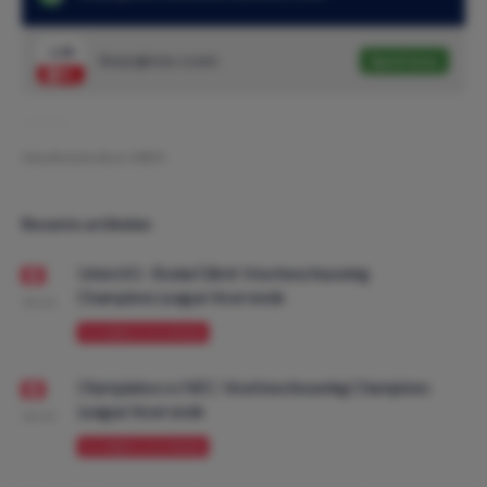
1.00
Borja Iglesias scoort
Speel mee
Geschreven door:
MDO
Recente artikelen
Union SG - Bodø/Glimt: Voorbeschouwing
Champions League Voorronde
08:00
VOORBESCHOUWING
Olympiakos vs NEC: Voorbeschouwing Champions
League Voorronde
08:00
VOORBESCHOUWING