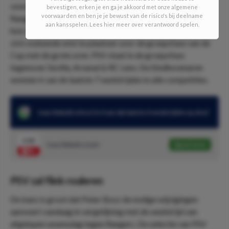
voorronde van de UEFA Champions League afrekenen met
bevestigen, erken je en ga je akkoord met onze algemene
voorwaarden en ben je je bewust van de risico's bij deelname
Rangers. Na het 2-2 gelijke spel op Ibrox wist PSV in eigen
aan kansspelen. Lees hier meer over verantwoord spelen.
huis te imponeren. Het werd maar liefst 5-1 voor PSV dat
zich zodoende wist te plaatsen voor de groepsfase van de
Cup met de grote oren. PSV staat in de groepsfase
tegenover Sevilla, Arsenal & RC Lens. De Eindhovenaren
wonnen 6 van de laatste 7 wedstrijden in alle competities.
Isaac Babadi schoot in 3 van zijn laatste 4 wedstrijden op doel
2.02
Isaac Babadi scoort
Speel mee
PSV zal flink rouleren
De kans is groot dat Peter Bosz de nodige wijzigingen
aanvoert vandaag in vergelijking met de wedstrijd van
afgelopen woensdag tegen Rangers. De selectie van PSV