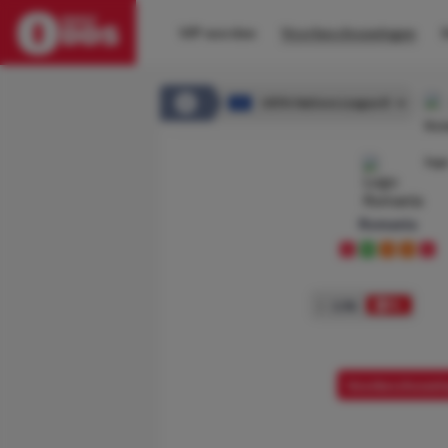
VIP worden
Voorbeschouwingen
S
UEFA Nations League B
Romania
L
W
D
D
L
1
1.96
Voorbeschouwi