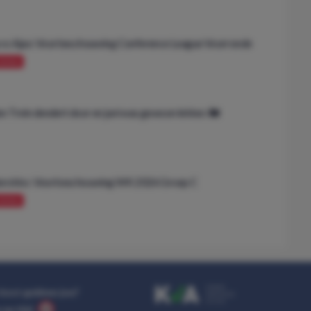
 vs Ajax: Voorbeschouwing Conference League Voorronde
WING
Trein dendert door en juni was gewoon lekker. 🚂
Marokko: Voorbeschouwing WK 2026 Groep C
WING
kost gokken jou?
op tijd.