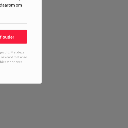
je daarom om
of ouder
ingevuld. Met deze
je akkoord met onze
 hier meer over