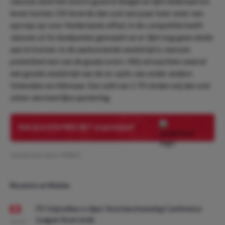
Janssen doet het enorm goed in Belgie en lijkt helemaal tot
leven komen. Dit leverde dan ook een paar keer weer een
oproep op voor Nederlands elftal. In de competitie heeft
Janssen al 16 doelpunten gemaakt en er lijkt nog geen einde
aan te komen. In de aankomende wedstrijd is Janssen
potentieel een van de goalscorers. Wij verwachten weeral
een goede wedstrijd van de ex-spits van onder andere
Volendam en Alkmaar. Een odd van 1.70 vinden wij dan ook
zeker een heerlijke quotering.
Heb jij je €50 FREE BET al geclaimd?
Geschreven door:
PMDO
Recente artikelen
FK Vojvodina vs Ajax: Voorbeschouwing Conference
League Voorronde
08:00