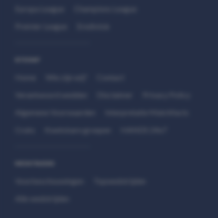
Europa League
Champions League
Premier League
Eredivisie
SITEMAP
Home
Wie zijn wij?
Contact
Verantwoord wedden
Disclaimer
Privacy Policy
Algemene Voorwaarden
Interpretatie Matchfacts
Cruks
Kwetsbare groepen
HANDS 24x7
WEDSTRIJDEN
Voorbeschouwingen
Topwedstrijden
Alle wedstrijden