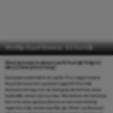
Wedtips Royal Antwerp - KV Kortrijk
Weet Antwerp te winnen van KV Kortrijk? Krijg tot
bijna 2,5 keer je inzet terug!
Een leuke wedstrijd in de Jupiler Pro League waarin
Royal Antwerp het opneemt tegen KV Kortrijk.
Antwerp wil nog voor de titel gaan als het kan, maar
makkelijk zal het niet worden. Wij denken dat Antwerp
het toch zeker gaat proberen en een overwinning
tegen Kortrijk zal dan heerlijk zijn. Weet van Bommel