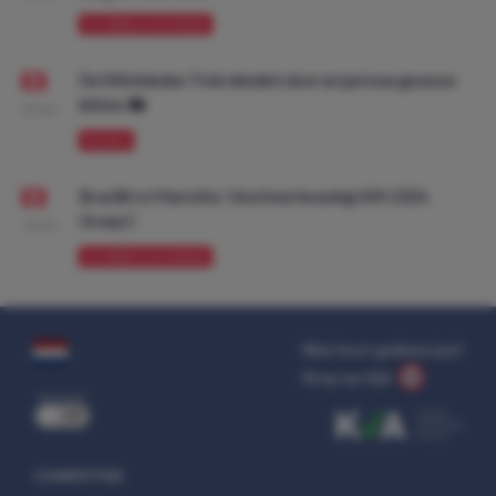
VOORBESCHOUWING
De Wimbledon Trein dendert door en juni was gewoon
lekker. 🚂
09:00
PROMO
Brazilië vs Marokko: Voorbeschouwing WK 2026
Groep C
10:00
VOORBESCHOUWING
Wat kost gokken jou?
Stop op tijd.
uit
COMPETITIES