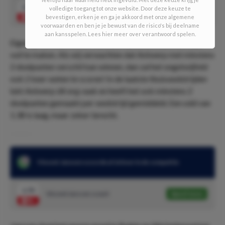
1.38
volledige toegang tot onze website. Door deze keuze te
Royal Antwerp meer dan 1,5 doelpunten
Speel mee
bevestigen, erken je en ga je akkoord met onze algemene
voorwaarden en ben je je bewust van de risico's bij deelname
aan kansspelen. Lees hier meer over verantwoord spelen.
Eigenlijk hoeven we hier niet heel veel woorden meer aan
vuil te maken. Als wij verwachten dat Antwerp met minstens
2 doelpunten verschil kan winnen, dan zal het ongetwijfeld
ook 2 keer weten te scoren! In de laatste thuiswedstrijden
lukt Antwerp dit erg vaak en heeft het ook minstens 2
doelpunten gemaakt per wedstrijd gemiddeld. Een odd van
1.38 is laag, maar zeker terecht.
Vincent Janssen scoorde al 16 keer in de compettie
1.70
Vincent Janssen scoort
Speel mee