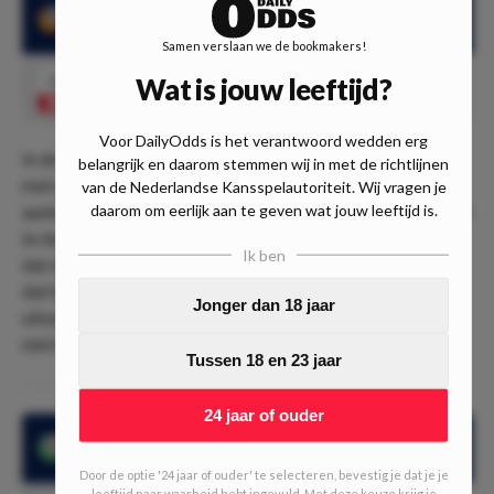
Antwerp heeft maar 1 keer verloren in de laatste 10
wedstrijden
Samen verslaan we de bookmakers!
Wat is jouw leeftijd?
1.80
Royal Antwerp -1,5
Speel mee
Voor DailyOdds is het verantwoord wedden erg
In de laatste 7 thuisoverwinningen wist Antwerp dit te doen
belangrijk en daarom stemmen wij in met de richtlijnen
met minimaal 2 doelpunten verschil! Wij denken dat in de
van de Nederlandse Kansspelautoriteit. Wij vragen je
daarom om eerlijk aan te geven wat jouw leeftijd is.
aankomende wedstrijd de ploeg uit Antwerpen dit ook weet
te doen. Vooral tegen een tegenstander als Kortrijk lijkt ons
Ik ben
dat niet moeilijk. Kortrijk heeft namelijk al eerder laten zien
dat het niet een enorm goede ploeg is, vooral niet in de
Jonger dan 18 jaar
uitwedstrijden. De Kortrijkers zullen het Antwerpen ook
niet heel erg moeilijk gaan maken.
Tussen 18 en 23 jaar
24 jaar of ouder
Royal Antwerp maakte minimaal 2 doelpunten in 4 van de
laatste 5 thuiswedstrijden
Door de optie '24 jaar of ouder' te selecteren, bevestig je dat je je
leeftijd naar waarheid hebt ingevuld. Met deze keuze krijg je