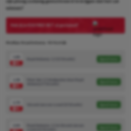
zijn ploeg zodanig gemotiveerd te krijgen dat het zal
winnen?
Heb jij je €50 FREE BET al geclaimd?
Wedtips: Royal Antwerp - KV Kortrijk
1.80
Royal Antwerp -1,5 (5/10 units)
Speel mee
1.38
Meer dan 1,5 doelpunten door Royal
Speel mee
Antwerp (7/10 units)
1.70
Vincent Janssen scoort (3/10 units)
Speel mee
2.40
Royal Antwerp -1,5 & Vincent Jansen
Speel mee
scoort (2/10 units)