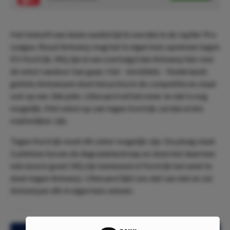
Het belooft een leuke wedstrijd te worden in de Jupiler Pro
League. Royal Antwerp mag het in eigen huis opnemen tegen
KV Kortrijk. Wij zijn ervan overtuigd dat Antwerp hier met
de winst vandoor kan gaan. Het - inmiddels - Nederlands
getinte Antwerpen doet het prima in de competitie en staat
ook op een 3de plek. Uiteraard wil het meer en dat is nog
mogelijk. Met winst op zak tegen Kortrijk zal dat al iets
makkelijker zijn.
Tegen Kortrijk moet dit zeker mogelijk zijn. De ploeg staat
2 plekken boven de degradatiestreep en doen het daarmee
niet enorm goed. Wij zijn benieuwd of Kortrijk het weet te
doen tegen Antwerp. Uiteraard lijkt ons dat van niet en zal
Antwerpen dik in eigen huis winnen.