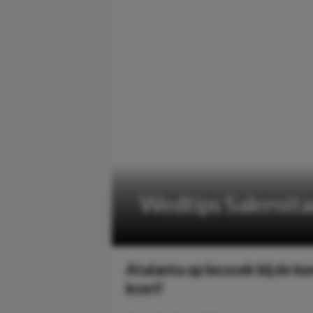
Wedtips Salernit
Atalanta op bezoek bij de kon
inzet!