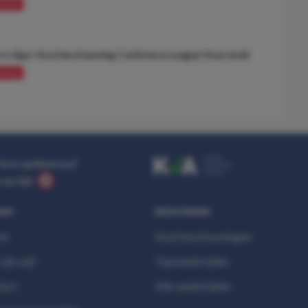
WING
 vs Ajax: Voorbeschouwing Conference League Voorronde
WING
kost gokken jou?
op tijd.
MAP
WEDSTRIJDEN
me
Voorbeschouwingen
zijn wij?
Topwedstrijden
tact
Alle wedstrijden