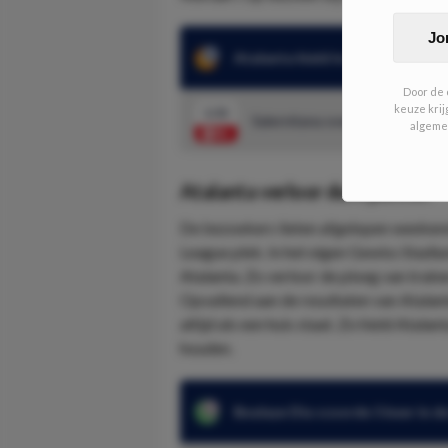
Artikelen
Jo
Atalanta hield in de laatste 9 w
Door de o
keuze krij
1.52
Salernitana over 0.5 goal
algemen
Atalanta verloor dure punten
De bezoekers lieten afgelopen weekend
League plek. In het eigen Gewiss Stadi
Atalanta. Zo verloor de ploeg van traine
Opvallend aan de resultaten van Atalant
altijd als een huis staat. Zo hield Atalan
houden.
Boulaye Dia scoorde 5 keer in d