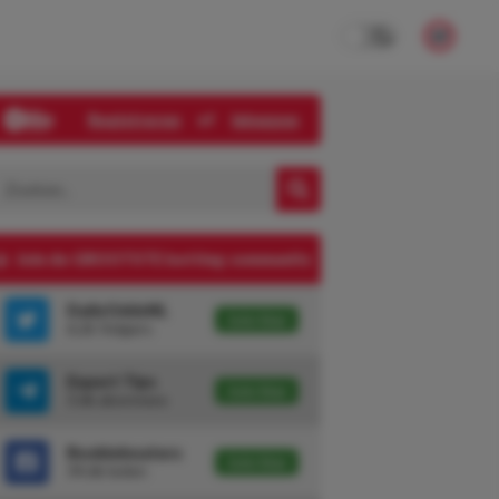
Registreren
of
Inloggen
Zoeken..
🤝 Join de GROOTSTE betting community
DailyOddsNL
Join hier
6.2k
Volgers
Expert Tips
Join hier
3.6k
abonnees
Bookiebeaters
Join hier
34.6k
leden