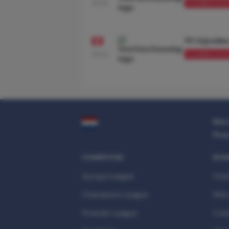
08:00
VOORBESCHOU
FK Vojvodina
08:00
VOORBESCHOU
Wat 
Stop 
COMPETITIES
SITE
Europa League
Ho
Champions League
Wie 
Premier League
Con