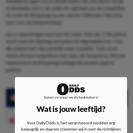
Sampdoria tegen Lecce. Beide teams zijn niet lekker bezig
en bevinden zich in de onderste regionen van de competitie.
Zo staat de thuisploeg op een slechte 19de plek. Niet al te
best voor de Sampdorianen.
Lecce daarentegen doet het iets beter. Met een 17de plek in
bezit staat de uitploeg net buiten de degradatiezone. Ook
dit scheelt niet veel, namelijk maar 2 punten. Toch al een
kleine afstand vergeleken met clubs als Sampdoria. Wij zijn
benieuwd of de thuisploeg belangrijke punten weet te
pakken.
Samen verslaan we de bookmakers!
Sampdoria is beter in vorm dan Lecce
Wat is jouw leeftijd?
2.60
Sampdoria wint
Speel mee
Voor DailyOdds is het verantwoord wedden erg
belangrijk en daarom stemmen wij in met de richtlijnen