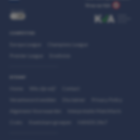
Stop op tijd.
uit
COMPETITIES
Europa League
Champions League
Premier League
Eredivisie
SITEMAP
Home
Wie zijn wij?
Contact
Verantwoord wedden
Disclaimer
Privacy Policy
Algemene Voorwaarden
Interpretatie Matchfacts
Cruks
Kwetsbare groepen
HANDS 24x7