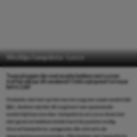
Wedtips Sampdoria - Lecce
Twee ploegen die veel moeite hebben met scoren
treffen elkaar dit weekend! Odds oplopend tot maar
liefst 2.60!
Ondanks dat het op het eerste oog een saaie wedstrijd
lijkt, denken wij dat dit nog best een spannende
wedstrijd kan worden. Sampdoria en Lecce doen het
niet goed en hebben beide hard de punten nodig.
Vooral Sampdoria, aangezien die zich al in de
degradatiezone bevinden. Wij denken dat Sampdoria