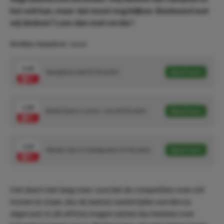
het wèl kan, maar dat moet nog blijken. Benieuwd wat
wij denken? Lees dan snel verder!
Wedtips: Sampdoria - Lecce
2.60
Sampdoria wint (5/10 units)
Speel mee
1.83
Beide teams scoren - nee (6/10 units)
Speel mee
1.62
Minder dan 2,5 doelpunten (7/10 units)
Speel mee
Het duurt niet lang meer voordat de competities even stil
komen te staan, dus de laatste wedstrijden worden nu
afgerond. In dit affiche mogen wij het dus hebben over