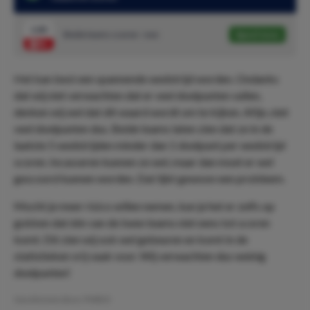
1.83
Beide teams scoren - nee
Speel mee
Het kan best een spannende wedstrijd worden. Ondanks
dat wij niet verwachten dat er veel doelpunten vallen,
denken wij wel dat dit waard wordt om te kijken. Afijn, niet
veel doelpunten dus. Beide teams laten zien dat ze in de
laatste 5 wedstrijden minder dan 1 doelpunt per wedstrijd
scoren. Incasseren kunnen ze wel, maar dan moet er wel
gescoord kunnen worden. Dat lijkt gewoon een probleem.
Mocht je meer risico willen nemen, kun je het er zelfs op
gokken dat één van de twee teams niet eens tot scoren
komt. Dit zien wij ook wel gebeuren en komt in de
statistieken vrij vaak voor. Wij verwachten dus weinig
doelpunten!
Geschreven door:
PMDO