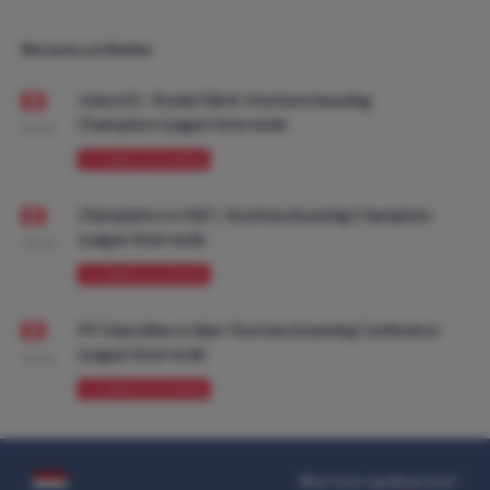
Recente artikelen
Union SG - Bodø/Glimt: Voorbeschouwing
Champions League Voorronde
08:00
VOORBESCHOUWING
Olympiakos vs NEC: Voorbeschouwing Champions
League Voorronde
08:00
VOORBESCHOUWING
FK Vojvodina vs Ajax: Voorbeschouwing Conference
League Voorronde
08:00
VOORBESCHOUWING
Wat kost gokken jou?