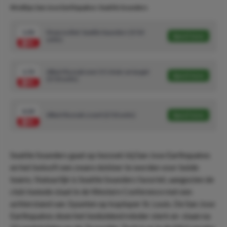
Wedtips San Jose Earthquakes-Seattle Sounders
1.92
Draw no Bet: Seattle Sounders (5/10
Speel mee
units)
1.72
Albert Rusnak over 0.5 shots on target
Speel mee
(5/10 units)
4.33
Albert Rusnak scoort (2/10 units)
Speel mee
Seattle Sounders gaat op bezoek bij San Jose Earthquakes
en het belooft een zware dobber te worden voor beide
teams. Natuurlijk is Seattle Sounders favoriet, aangezien de
club tweede staat in de Western Conference met een
achterstand van 3 punten op koploper St. Louis. De San Jose
Earthquakes doen het beduidend minder sterk en staan na