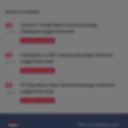
Recente artikelen
Union SG - Bodø/Glimt: Voorbeschouwing
Champions League Voorronde
08:00
VOORBESCHOUWING
Olympiakos vs NEC: Voorbeschouwing Champions
League Voorronde
08:00
VOORBESCHOUWING
FK Vojvodina vs Ajax: Voorbeschouwing Conference
League Voorronde
08:00
VOORBESCHOUWING
Wat kost gokken jou?