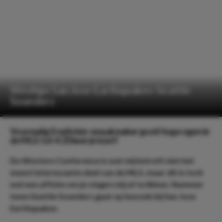
Wedtips San Jose Earthquakes-Seattle
Sounders
Voormalig Eredivisie-smaakmaker gooit hoge ogen in
de MLS: tot 4.33 keer je inzet!
De Western Conference is wat mij betreft niet het
meest interessante deel van de MLS, maar dit is toch
wel een affiche om je vingers bij af te likken. Nummer
twee Seattle Sounders gaat op bezoek bij San Jose
Earthquakes.