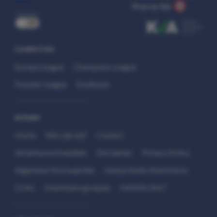
Stop op tijd.
uit
COMPETITIES
Europa League
Champions League
Premier League
Eredivisie
SITEMAP
Home
Wie zijn wij?
Contact
Verantwoord wedden
Disclaimer
Privacy Policy
Algemene Voorwaarden
Interpretatie Matchfacts
Cruks
Kwetsbare groepen
HANDS 24x7