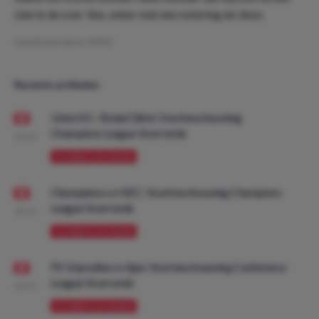
zien in de over-line, zeker met een notering als deze.
Geschreven door:
VPDO
Recente artikelen
Union SG - Bodø/Glimt: Voorbeschouwing
Champions League Voorronde
08:00
VOORBESCHOUWING
Olympiakos vs NEC: Voorbeschouwing Champions
League Voorronde
08:00
VOORBESCHOUWING
FK Vojvodina vs Ajax: Voorbeschouwing Conference
League Voorronde
08:00
VOORBESCHOUWING