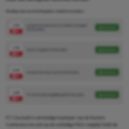
Wedtips San Jose Earthquakes-Seattle Sounders
1.92
Luciano Acosta over 0.5 shots on target
Speel mee
(5/10 units)
1.95
Over 2.5 goals (5/10 units)
Speel mee
4.33
Luciano Acosta scoort (2/10 units)
Speel mee
1.83
FC Cincinnati of gelijkspel (2/10 units)
Speel mee
FC Cincinatti is de huidige koploper van de Eastern
Conference en ook op de voltallige MLS-ranglijst leidt de