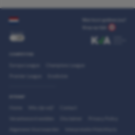
Wat kost gokken jou?
Stop op tijd.
uit
COMPETITIES
Europa League
Champions League
Premier League
Eredivisie
SITEMAP
Home
Wie zijn wij?
Contact
Verantwoord wedden
Disclaimer
Privacy Policy
Algemene Voorwaarden
Interpretatie Matchfacts