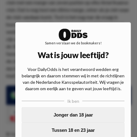
club met een marge van zeven punten op elke Amerikaanse
club. Dat is nog best een dikke marge, zeker als je ziet waar
de club vandaan komt. Toch is het nog mar de vraag in
hoeverre Cincinnati dit vol kan houden, want de laatste 3
wedstrijden werden niet gewonnen. De New York Red Bulls
zijn op hun beurt enorm wisselvallig en staan momenteel op
Samen verslaan we de bookmakers!
de 10e plaats in de Eastern Conference. De club is alsnog
Wat is jouw leeftijd?
favoriet, wat te maken heeft met hun thuisstatus. Zo verloor
de club slechts 2 van de laatste 11 wedstrijden in eigen huis,
dus het wordt voor de koploper hoe dan ook een zware
Voor DailyOdds is het verantwoord wedden erg
kluif.
belangrijk en daarom stemmen wij in met de richtlijnen
van de Nederlandse Kansspelautoriteit. Wij vragen je
daarom om eerlijk aan te geven wat jouw leeftijd is.
Luciano Acosta scoorde 5 doelpunten in de laatste 7
wedstrijden
Ik ben
3.75
Luciano Acosta scoort
Speel mee
Jonger dan 18 jaar
Tussen 18 en 23 jaar
Er is dan ook een reden dat we hoge verwachtingen hebben