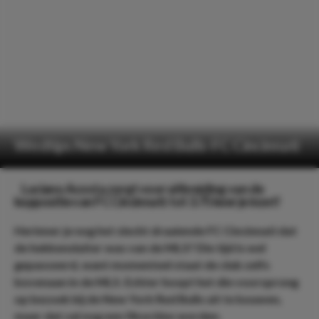
Wedtips New York Red Bulls-FC Cincinnati
Luciano Acosta zorgt voor uitbreiding van de
koppositie van FC Cincinnati: tot 3.75 keer je inzet!
Herinner je nog het slecht draaiende FC Cincinnati dat
de hekkensluiter was van de MLS? Die tijd is wel
gepasseerd, want momenteel staat de club zelfs
bovenaan in de MLS. Echter hoopt het die voorsprong
op bezoek bij de New York Red Bulls uit te bouwen,
maar dat zal nog een fikse klus worden.