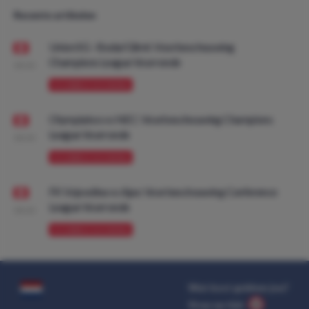
Recente artikelen
Union SG - Bodø/Glimt: Voorbeschouwing
Champions League Voorronde
08:00
VOORBESCHOUWING
Olympiakos vs NEC: Voorbeschouwing Champions
League Voorronde
08:00
VOORBESCHOUWING
FK Vojvodina vs Ajax: Voorbeschouwing Conference
League Voorronde
08:00
VOORBESCHOUWING
Wat kost gokken jou?
Stop op tijd.