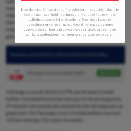
laatst tegenover elkaar stonden in oktober vorig jaar. In
twee van de laatste drie ontmoetingen tussen de clubs
Door de optie '24 jaar of ouder' te selecteren, bevestig je dat je je
vielen er meer dan 2,5 doelpunten. 100% van Flamengo's vijf
leeftijd naar waarheid hebt ingevuld. Met deze keuze krijg je
volledige toegang tot onze website. Door deze keuze te
uitwedstrijden in de Serie A dit jaar hebben minstens drie
bevestigen, erken je en ga je akkoord met onze algemene
doelpunten opgeleverd. De +3.5 goals is aantrekkelijk
voorwaarden en ben je je bewust van de risico's bij deelname
aan kansspelen. Lees hier meer over verantwoord spelen.
genoteerd op 3.75 en daar zetten we dan ook wat geld op in.
Flamengo scoorde slechts in 27% van de duels in beide helften
1.83
Flamengo scoort niet in beide helften
Speel mee
Flamengo scoorde slechts in 27% van de duels in beide
helften. Gemiddeld komt het ook pas tot de eerste goal na
47 minuten. Een beetje een stoomtrein dus die langzaam op
gang komt. De Flamengo scoort in beide helften; nee kent
1.83 als notering. Ook zeker de moeite.