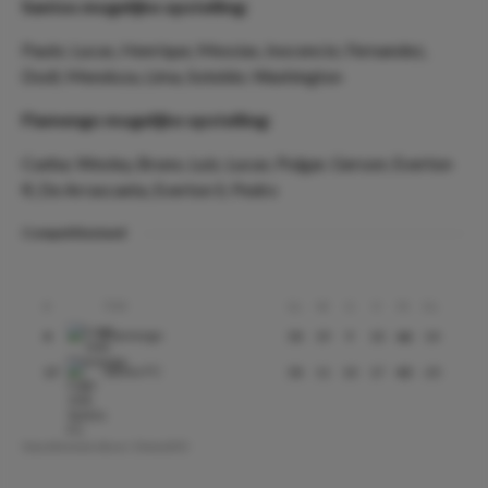
Santos mogelijke opstelling:
Paulo; Lucas, Henrique, Messias, Inocencio; Fernandez,
Dodi; Mendoza, Lima, Soteldo; Washington
Flamengo mogelijke opstelling:
Cunha; Wesley, Bruno, Luiz, Lucas; Pulgar, Gerson; Everton
R, De Arrascaeta, Everton S; Pedro
Competitiestand
Club
#
Gs
W
G
V
Pt
Ds
Flamengo
4
38
19
9
10
66
14
Santos FC
17
38
11
10
17
43
-25
Geschreven door:
OnnoDO