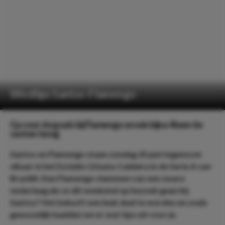
Wedtips Santos-Flamengo
Ga voor de goals bij Flamengo en win bijna 4 keer de
centen terug
Santos en Flamengo staan zondag 25 juni tegenover
elkaar in het Estádio Urbano Caldeira in de Serie A van
Brazilië. Kan Flamengo vlammen van een zware
nederlaag als ze dit weekend op bezoek gaan bij
Santos? Het belooft een leuk duel te worden en zoals
gewoonlijk haalden we er wat tips uit voor je.