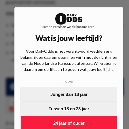
goed met het vertrouwen.
4 Redenen waarom Flamengo zal winnen van Santos
Santos heeft de laatste negen wedstrijden niet gewonnen
Samen verslaan we de bookmakers!
Santos scoorde niet in de laatste twee wedstrijden
Wat is jouw leeftijd?
Flamengo won vier van de laatste vijf wedstrijden
Voor DailyOdds is het verantwoord wedden erg
Flamengo won zeven van de vorige negen onderlinge
belangrijk en daarom stemmen wij in met de richtlijnen
wedstrijden
van de Nederlandse Kansspelautoriteit. Wij vragen je
daarom om eerlijk aan te geven wat jouw leeftijd is.
Ik ben
De laatste ontmoeting kende 5 treffers
Jonger dan 18 jaar
3.75
+3.5 goals
Speel mee
Tussen 18 en 23 jaar
Er vielen vijf doelpunten toen Santos en Flamengo voor het
24 jaar of ouder