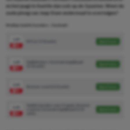
en het jaagt in Seattle dan ook op de 3 punten. Weet de
oude ploeg van Jaap Stam andermaal te overtuigen?
Wedtips Seattle Sounders - Cincinnati:
1.49
BTS ‘ja’ (7/10 units)
Speel mee
1.60
Dubbele kans: Cincinnati of gelijkspel
Speel mee
(5/10 units)
2.60
Brenner scoort (3/10 units)
Speel mee
Seattle Sounders over 0.5 goals, Brenner
4.30
scoort & Cincinnati of gelijkspel (1/10
Speel mee
units)