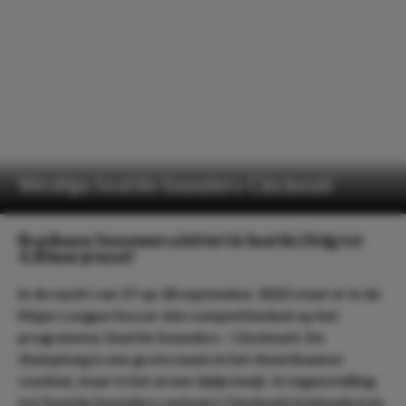
Wedtips Seattle Sounders-Cincinnati
Braziliaans fenomeen schittert in Seattle | Krijg tot
4.30 keer je inzet!
In de nacht van 27 op 28 september 2022 staat er in de
Major League Soccer één competitieduel op het
programma: Seattle Sounders - Cincinnati. De
thuisploeg is een grote naam in het Amerikaanse
voetbal, maar is het al een tijdje kwijt. In tegenstelling
tot Seattle Sounders verkeert Cincinnati in bloedvorm