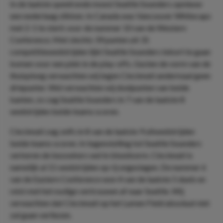
In de laatste speelronde moest Seattle Sounders opnieuw
een nederlaag slikken. In Canada was Vancouver Whitecaps
met 2-1 te sterk voor de nummer 10 van de Western
Conference. Met slechts 39 punten uit 31
competitiewedstrijden lijkt Seattle Sounders tekort te gaan
komen voor een plek in de play-offs. Gezien de vorm van de
thuisploeg verwachten wij tegen Cincinnati andermaal geen
driepunter. Wel verwachten wij doelpunten van beide
kanten, zo zag Seattle Sounders in 7 van de laatste 8
wedstrijden beide teams scoren.
Cincinnati zag zelfs in 8 van de laatste 9 uitwedstrijden
beide teams scoren. In tegenstelling tot Seattle Sounders
verkeren de bezoekers wel in bloedvorm. Cincinnati is
namelijk al 11 wedstrijden op rij ongeslagen. De nummer 6
van de Eastern Conference won 4 van de laatste 5 duels en
reist met het nodige vertrouwen af naar Seattle. Wij
verwachten dat Cincinnati op het Lumen Field absoluut niet
zal gaan verliezen.