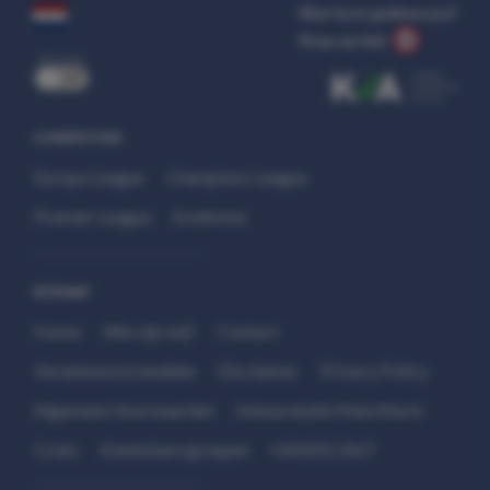
Wat kost gokken jou?
Stop op tijd.
uit
COMPETITIES
Europa League
Champions League
Premier League
Eredivisie
SITEMAP
Home
Wie zijn wij?
Contact
Verantwoord wedden
Disclaimer
Privacy Policy
Algemene Voorwaarden
Interpretatie Matchfacts
Cruks
Kwetsbare groepen
HANDS 24x7