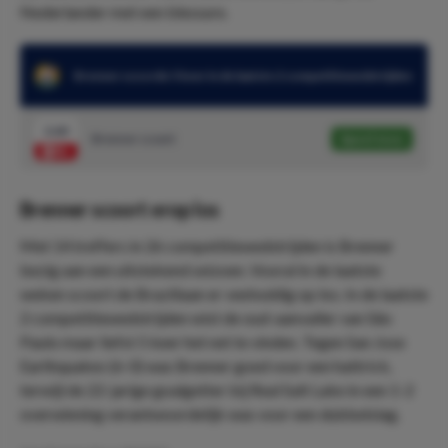
Nederlander met een blessure.
Brenner scoorde 5 keer in de laatste 2 competitiewedstrijden
2.60
Brenner scoort
Speel mee
Brenner scoort erop los
Met 14 treffers in 26 competitiewedstrijden is Brenner
bezig aan een uitstekend seizoen. Vooral in de laatste
weken scoort de Braziliaan er veelvuldig op los. In de laatste
2 competitiewedstrijden wist de oud-aanvaller van São
Paulo maar liefst 5 keer het net te vinden. Tegen San Jose
Earthquakes (6-0) was Brenner goed voor een hattrick,
terwijl de 22-jarige goalgetter bij Real Salt Lake in een 1-2
overwinning verantwoordelijk was voor een dubbelslag.