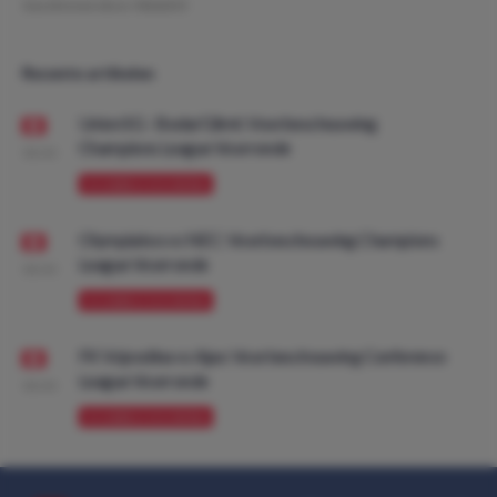
Geschreven door:
NielsDO
Recente artikelen
Union SG - Bodø/Glimt: Voorbeschouwing
Champions League Voorronde
08:00
VOORBESCHOUWING
Olympiakos vs NEC: Voorbeschouwing Champions
League Voorronde
08:00
VOORBESCHOUWING
FK Vojvodina vs Ajax: Voorbeschouwing Conference
League Voorronde
08:00
VOORBESCHOUWING