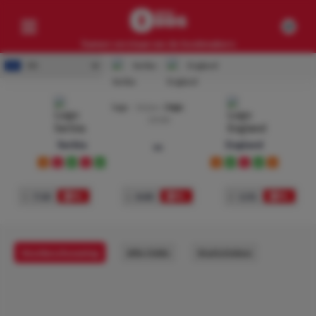
Samen verslaan we de bookmakers
EK
Serbia
-
England
Competities
16 jun. 2024
Geen resultaten
19:00
Clubs
Serbia
England
vs
Geen resultaten
D
L
W
L
W
D
W
L
W
D
Artikelen
1
7.10
x
4.40
2
1.51
Geen resultaten
Voorbeschouwing
Alle Odds
Statistieken