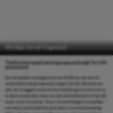
Wedtips Servië-Engeland
Titelfavoriet speelt eerste groepswedstrijd! Tot 3.50
keer je inzet!
Servië speelt zondagavond om 21:00 uur de eerste
wedstrijd in de groepsfase tegen Servië. We hoeven
niet uit te leggen waarom het land de grote favoriet is
in deze wedstrijd, maar we zijn wel benieuwd of het dit
waar weet te maken. Onze verwachtingen & wedtips
van deze wedstrijd lees je in deze voorbeschouwing.