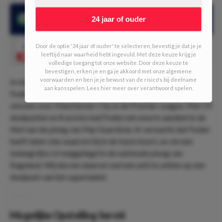
24 jaar of ouder
Phil Foden scoorde maar liefst 19 keer in de Premier League
Door de optie '24 jaar of ouder' te selecteren, bevestig je dat je je
3.10
Phil Foden scoort
Speel mee
leeftijd naar waarheid hebt ingevuld. Met deze keuze krijg je
volledige toegang tot onze website. Door deze keuze te
bevestigen, erken je en ga je akkoord met onze algemene
voorwaarden en ben je je bewust van de risico's bij deelname
In mijn ogen één van de beste spelers van het moment: Phil
aan kansspelen. Lees hier meer over verantwoord spelen.
Foden. De pas 24-jarige Engelsman kende een fantastisch
seizoen voor Manchester City in de Premier League. Met 19
doelpunten en 8 assists had Foden een enorm aandeel in de
titel van de ploeg van Pep Guardiola. Ik verwacht dat Foden
heeft laten zien waarom hij in de basis hoort, en zie een
belangrijke rol weggelegd in de nationale ploeg van
Engeland. Wij durven daarom wel een unit te zetten op een
doelpunt van het supertalent.
Mogelijke Opstelling Servië