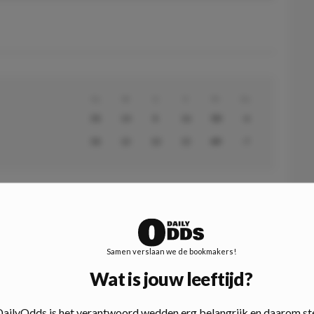
Gs
W
G
V
Pt
Ds
38
14
8
16
50
-6
38
13
10
15
49
-7
rieus kampte met degradatiezorgen, maar inmiddels heeft
 Het team van Jorge Sampaoli won maar liefst 5 van de
Geen resultaten
aatste speelronde een 3-0 nederlaag tegen koploper
Samen verslaan we de bookmakers!
de laatste 4 thuiswedstrijden te winnen en wij voorzien in
Wat is jouw leeftijd?
resultaat voor de nummer 16 van La Liga.
0 van het hoogste niveau van Spanje. Toch is de thuisploeg
ailyOdds is het verantwoord wedden erg belangrijk en daarom st