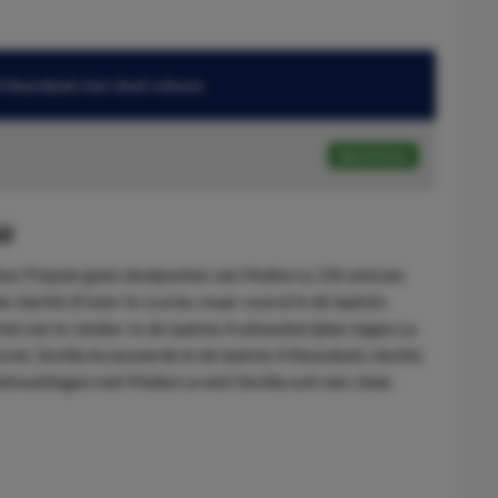
 4 thuisduels het doel schoon
Speel mee
ld
ez Pizjuán geen doelpunten van Mallorca. Dit seizoen
 slechts 8 keer te scoren, maar vooral in de laatste
t net te vinden. In de laatste 4 uitwedstrijden tegen La
n. Sevilla incasseerde in de laatste 4 thuisduels slechts
 ontmoetingen met Mallorca wist Sevilla ook een clean