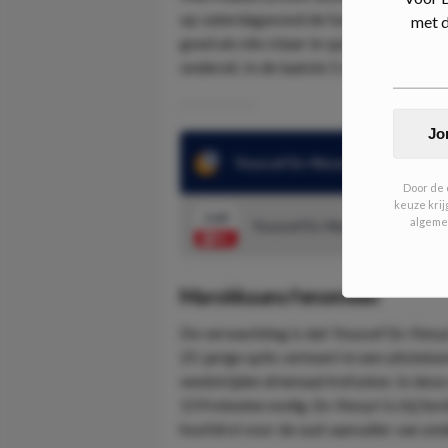
op zaterdagavond de favoriet tegen Ma
met d
goed als niks klaar te spelen. In de laa
onderuit. In de laatste 5 ontmoetingen 
Artikelen
Jo
Youssef En-Nesyri scoorde 3 kee
Door de o
keuze krij
2.60
algemen
Youssef En-Nesyri scoort
Marokkaans fenomeen
De verwachting is dat Youssef En-Nesy
25-jarige spits verkeert in een uitstek
wedstrijden driemaal trefzeker. In deze
159 minuten nodig. En-Nesyri is bij Sev
hoofdrol voor de oud-aanvaller van on