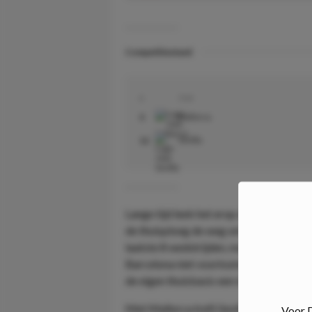
Competitiestand
Club
#
Mallorca
9
Sevilla
12
Competities
Lange tijd leek het erop dat Sevilla se
de thuisploeg de weg omhoog gevonden.
laatste 8 wedstrijden, maar kon in de l
Barcelona niet voorkomen. Sevilla wist 
de eigen thuisbasis een nieuw positief 
Clubs
Met Mallorca treft Sevilla de nummer 1
Voor D