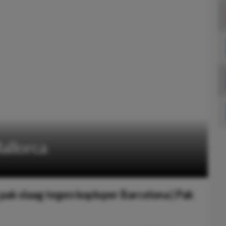
allorca
nk pak slaag tegen koploper Barcelona | Pak