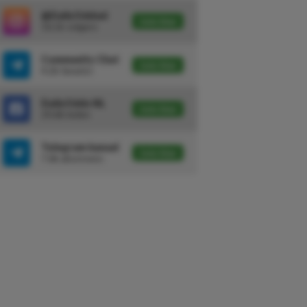
@DailyOddsnl
Join hier
16.1k
volgers
Community Chat
Join hier
4.2k
fanatici
DailyOdds NL
Join hier
20.6k
leden
Telegram kanaal
Join hier
7.6k
abonnees