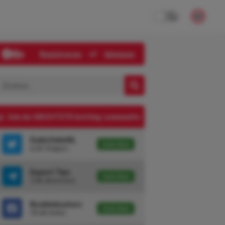
Registreren
of
Inloggen
Zoeken..
🤝 Join de GROOTSTE betting community
DailyOddsNL
Join hier
6.2k
Volgers
Expert Tips
Join hier
3.6k
abonnees
Bookiebeaters
Join hier
34.6k
leden