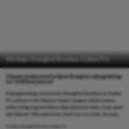
Wedtips Shanghai Shenhua-Dalian Pro
Chinees doelpuntenfestijn in Shanghai vrijdagmiddag:
tot 14.00 keer je inzet!
Vrijdagmiddag ontmoeten Shanghai Shenhua en Dalian
Pro elkaar in de Chinese Super League. Beide teams
willen dolgraag het linkerrijtje binnentreden, maar gaat
dat lukken? Wij namen het duel voor je onder de loep.
Wedtips Shanghai Shenhua-Dalian Pro