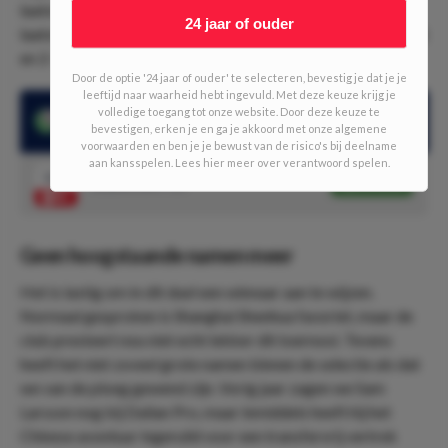
laatste 7 onderlinge ontmoetingen meer dan 2 treffers. De
24 jaar of ouder
laatste ontmoetingen eindigden in 1-2, 2-4, 3-2, 1-1, 2-2, 2-1
en 2-3. Dat zijn nog eens uitslagen.
Door de optie '24 jaar of ouder' te selecteren, bevestig je dat je je
leeftijd naar waarheid hebt ingevuld. Met deze keuze krijg je
volledige toegang tot onze website. Door deze keuze te
Dalian Pro won de laatste 3 wedstrijden, maar verloor de laatste
bevestigen, erken je en ga je akkoord met onze algemene
3 onderlinge ontmoetingen
voorwaarden en ben je je bewust van de risico's bij deelname
aan kansspelen. Lees hier meer over verantwoord spelen.
1.30
Dubbele kans: 1/2
Speel mee
Geen hoogstaande namen meer
Het is lastig om in dit duel een winnaar aan te wijzen.
Normaal gesproken is Shanghai Shenhua favoriet, maar de
club presteert nou niet echt lekker dit toernooi. Tevens
heeft het niet zoveel grote namen binnen de selectie als dat
we van de ploeg gewend zijn. Vorig jaar zagen we Sam
Larsson nog bij Dalian Pro, maar inmiddels heeft hij het
Chinese avontuur ingeruild voor een transfervrij vertrek