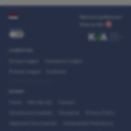
Wat kost gokken jou?
Stop op tijd.
uit
COMPETITIES
Europa League
Champions League
Premier League
Eredivisie
SITEMAP
Home
Wie zijn wij?
Contact
Verantwoord wedden
Disclaimer
Privacy Policy
Algemene Voorwaarden
Interpretatie Matchfacts