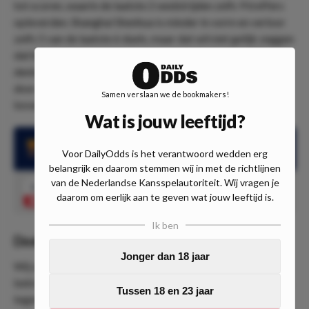
tot scoren, waarin de laatste 2 wedstrijden zelfs 9 treffers
opleverden. Shanghai Shenhua is minder in vorm en verloor
zelfs 5 van de laatste 6 duels, maar dat wil niet gelijk zeggen
dat het wederom mis zou gaan voor de thuisploeg. Wij
denken dat we het meest kunnen profiteren van dit duel
door op doelpunten te gaan spelen. Zodoende zijn we tot
Samen verslaan we de bookmakers!
bovenstaande wedtips gekomen.
Wat is jouw leeftijd?
Dalian Pro zag in 5 van de laatste 6 wedstrijden beide teams
Voor DailyOdds is het verantwoord wedden erg
scoren
belangrijk en daarom stemmen wij in met de richtlijnen
van de Nederlandse Kansspelautoriteit. Wij vragen je
1.75
BTS Ja
Speel mee
daarom om eerlijk aan te geven wat jouw leeftijd is.
Ik ben
Doelpunten?
Jonger dan 18 jaar
Wij verwachten veel doelpunten in dit duel, dat is wat ons
betreft ook geen hogere wiskunde. Elk duel dat deze teams
Tussen 18 en 23 jaar
tegenover elkaar stonden afgelopen jaren, vielen er in de