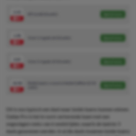
2.10
BTS Ja (8/10 units)
Speel mee
1.98
Over 2.5 goals (6/10 units)
Speel mee
3.45
Over 3.5 goals (3/10 units)
Speel mee
14.00
Beide teams scoren in beide helften (2/10
Speel mee
units)
Dit is nou typisch een duel waar beide teams kunnen winnen.
Dalian Pro is het in vorm verkerende team met een
ongeslagen reeks van 6 wedstrijden, waarin de laatste 3
duels gewonnen werden. In al die duels kwamen beide teams