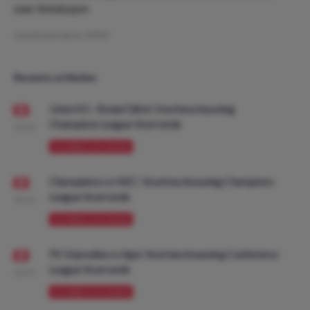
naar Antalyspor.
Geschreven door:
VPDO
Recente artikelen
Union SG - Bodø/Glimt: Voorbeschouwing
Champions League Voorronde
08:00
VOORBESCHOUWING
Olympiakos vs NEC: Voorbeschouwing Champions
League Voorronde
08:00
VOORBESCHOUWING
FK Vojvodina vs Ajax: Voorbeschouwing Conference
League Voorronde
08:00
VOORBESCHOUWING