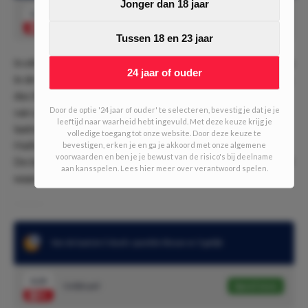
Jonger dan 18 jaar
1.75
Beide teams scoren: ja
Speel mee
Tussen 18 en 23 jaar
In elk van de vorige zeven wedstrijden van Slovan Bratislava
24 jaar of ouder
in de Champions League stond het net aan beide kanten bol,
dus Slovan Bratislava kan zeker niet worden beschuldigd
Door de optie '24 jaar of ouder' te selecteren, bevestig je dat je je
van saai spel. Aangezien dit ook het geval was in tien van de
leeftijd naar waarheid hebt ingevuld. Met deze keuze krijg je
laatste 15 Champions League-wedstrijden met Maccabi
volledige toegang tot onze website. Door deze keuze te
Haifa, wordt er meer van hetzelfde verwacht in deze clash.
bevestigen, erken je en ga je akkoord met onze algemene
voorwaarden en ben je je bewust van de risico's bij deelname
De beide teams scoren kent 1.75 als notering en de gok wel
aan kansspelen. Lees hier meer over verantwoord spelen.
waard.
Van de laatste 5 duels speelde Slovan er 3 gelijk
3.25
Gelijkspel
Speel mee