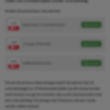
reeks van 13 wedstrijden zonder overwinning.
Wedtips Slovan Bratislava- Maccabi Haifa
1.75
Beide teams scoren (8/10 units)
Speel mee
1.30
-3.5 goals (9/10 units)
Speel mee
3.25
Gelijkspel (6/10 units)
Speel mee
Slovan Bratislava daarentegen heeft de laatste tijd 15
overwinningen in 19 thuiswedstrijden op dit niveau en het
vertrouwen zou groot moeten zijn na de seizoensstart met
een overwinning. De ploeg ruikt bloed en zal een ronde
verder willen komen.