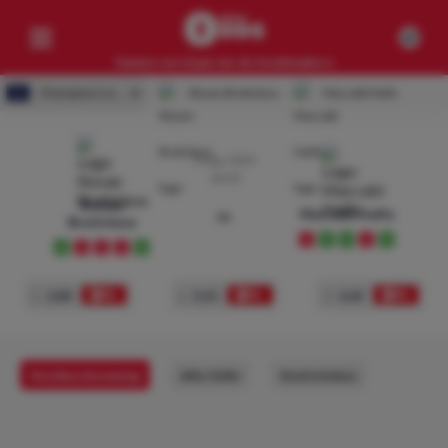
Samen verslaan we de bookmakers
Champions League
Slovan Bratislava
-
Maccabi Haifa
Competities
Geen resultaten
9 aug. 2023
18:30
Clubs
Slovan
Maccabi Haifa
vs
Bratislava
Geen resultaten
L
W
W
L
W
W
L
L
L
W
Artikelen
Geen resultaten
1
2.80
x
3.15
2
2.65
Voorbeschouwing
Alle Odds
Statistieken