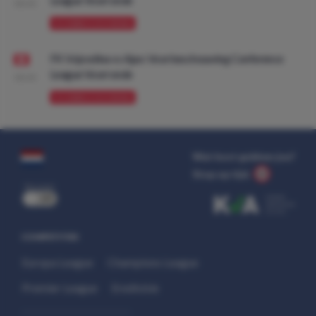
08:00
VOORBESCHOUWING
FK Vojvodina vs Ajax: Voorbeschouwing Conference
League Voorronde
08:00
VOORBESCHOUWING
Wat kost gokken jou?
Stop op tijd.
uit
COMPETITIES
Europa League
Champions League
Premier League
Eredivisie