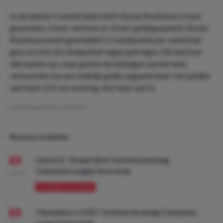
In de laatste 5 wedstrijden heeft Slovan Bratislava 2 keer
gewonnen, 0 keer verloren en 3 keer gelijkgespeeld. Slovan
Bratislava heeft gemiddeld 1.2 doelpunten per wedstrijd
gescoord en 0.6 doelpunten tegen gekregen. Dit duel kan
alle kanten op, maar gezien de belangen van het duel
verwachten we een redelijk gelijk opgaand duel. Het gelijke
spel kent 3.25 als notering. Zet maar wat in.
Geschreven door:
OnnoDO
Recente artikelen
Union SG - Bodø/Glimt: Voorbeschouwing
Champions League Voorronde
08:00
VOORBESCHOUWING
Olympiakos vs NEC: Voorbeschouwing Champions
League Voorronde