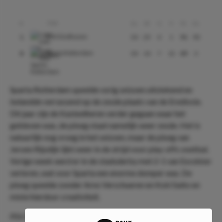
Club
#
Gs
W
G
V
Pt
Ds
PSV Eindhoven
1
34
29
4
1
91
90
Sparta Rotterdam
8
34
14
7
13
49
3
Sparta Rotterdam speelde vorig seizoen uitstekend en
belandde verrassend op de zesde plaats van de Eredivsie.
Dit jaar zijn de Kasteelheren verder gegaan waar het
gebleven was, de ploeg staat namelijk weer zesde. Het is
natuurlijk nog vroeg in het seizoen, maar de ploeg van
Jeroen Rijsdijk lijkt weer in de strijd voor play-offs voetbal.
Vorige week werd er in de stadsderby met 2-1 van Excelsior
verloren, wat voor Sparta een enorme domper was. De
ploeg speelde zonder Arno Verschueren en Koki Saito en
miste hierdoor creativiteit.
PSV Eindhoven is bezig aan een uitmuntende