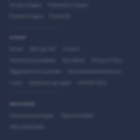
Europa League
Champions League
Premier League
Eredivisie
SITEMAP
Home
Wie zijn wij?
Contact
Verantwoord wedden
Disclaimer
Privacy Policy
Algemene Voorwaarden
Interpretatie Matchfacts
Cruks
Kwetsbare groepen
HANDS 24x7
WEDSTRIJDEN
Voorbeschouwingen
Topwedstrijden
Alle wedstrijden