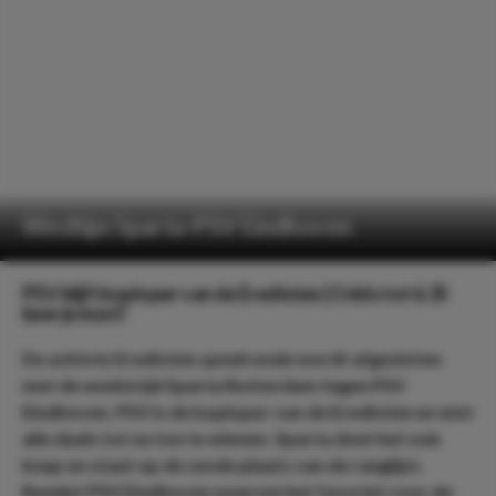
Wedtips Sparta-PSV Eindhoven
PSV blijft koploper van de Eredivisie | Odds tot 6.35
keer je inzet!
De achtste Eredivisie speelronde wordt afgesloten
met de wedstrijd Sparta Rotterdam tegen PSV
Eindhoven. PSV is de koploper van de Eredivisie en wist
alle duels tot nu toe te winnen. Sparta doet het ook
knap en staat op de zesde plaats van de ranglijst.
Bewijst PSV Eindhoven waarom het favoriet voor de