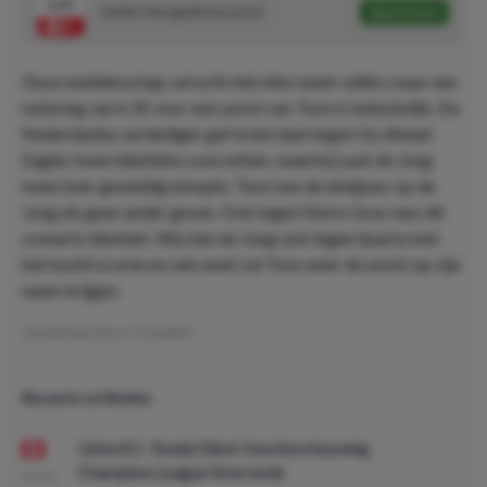
6.35
Jordan Teze geeft een assist
Speel mee
Deze weddenschap zal echt niet elke week vallen, maar een
notering van 6.35 voor een assist van Teze is belachelijk. De
Nederlandse verdediger gaf in het duel tegen Go Ahead
Eagles twee identieke voorzetten, waarbij Luuk de Jong
twee keer geweldig inkopte. Teze kan de eindpass op de
Jong als geen ander geven. Ook tegen Sturm Graz was dit
scenario identiek. Wij zien de Jong ook tegen Sparta met
het hoofd scoren en wie weet zal Teze weer de assist op zijn
naam krijgen.
Geschreven door:
YoramDO
Recente artikelen
Union SG - Bodø/Glimt: Voorbeschouwing
Champions League Voorronde
08:00