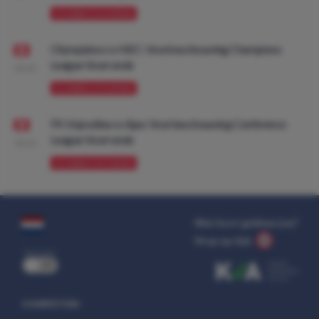
VOORBESCHOUWING
Olympiakos vs NEC: Voorbeschouwing Champions
League Voorronde
08:00
VOORBESCHOUWING
FK Vojvodina vs Ajax: Voorbeschouwing Conference
League Voorronde
08:00
VOORBESCHOUWING
Wat kost gokken jou?
Stop op tijd.
uit
COMPETITIES