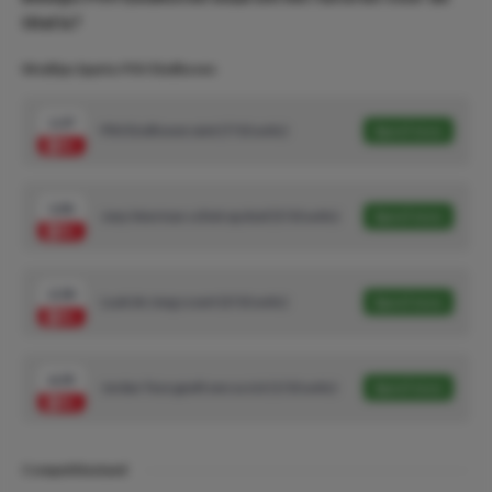
titel is?
Wedtips Sparta-PSV Eindhoven
1.37
PSV Eindhoven wint (7/10 units)
Speel mee
1.81
Joey Veerman schiet op doel (5/10 units)
Speel mee
2.30
Luuk de Jong scoort (3/10 units)
Speel mee
6.35
Jordan Teze geeft een assist (1/10 units)
Speel mee
Competitiestand