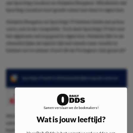
aan Sporting Lissabon en Atalanta Bergamo. Wij denken dat
Sporting Lissabon best goede zaken kan doen in eigen huis.
Atalanta Bergamo en Sporting CP hebben beide een prima
vorm, ook in de competitie. Toch doet Sporting CP het over
het algemeen wel erg goed in eigen huis. Atalanta lijkt in de
uitwedstrijden de laatste tijd wel steeds meer moeite te
hebben om te winnen. Komt dit de Portugese club goed uit?
Sporting CP heeft in 20 thuiswedstrijden nog niet verloren
2.26
Sporting CP wint
Speel mee
Samen verslaan we de bookmakers!
Wij hebben het vertrouwen dus dat Sporting CP gaat
Wat is jouw leeftijd?
winnen in eigen huis. In de laatste 20 (!) thuiswedstrijden
heeft Sporting CP dus geen een keer verloren. Dat zijn
Voor DailyOdds is het verantwoord wedden erg